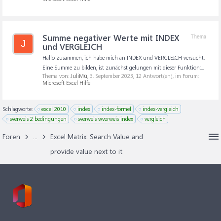
Summe negativer Werte mit INDEX
Thema
J
und VERGLEICH
Hallo zusammen, ich habe mich an INDEX und VERGLEICH versucht.
Eine Summe zu bilden, ist zunächst gelungen mit dieser Funktion:...
Thema von:
JuliMü
,
3. September 2023
, 12 Antwort(en), im Forum:
Microsoft Excel Hilfe
Schlagworte:
excel 2010
index
index-formel
index-vergleich
sverweis 2 bedingungen
sverweis wverweis index
vergleich
Foren
...
Excel Matrix: Search Value and
provide value next to it