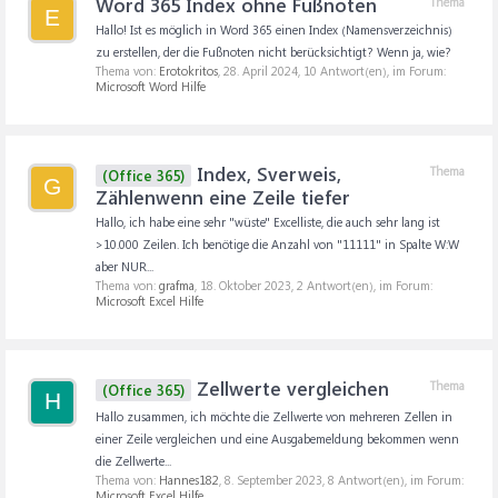
Word 365 Index ohne Fußnoten
Thema
E
Hallo! Ist es möglich in Word 365 einen Index (Namensverzeichnis)
zu erstellen, der die Fußnoten nicht berücksichtigt? Wenn ja, wie?
Thema von:
Erotokritos
,
28. April 2024
, 10 Antwort(en), im Forum:
Microsoft Word Hilfe
Index, Sverweis,
Thema
(Office 365)
G
Zählenwenn eine Zeile tiefer
Hallo, ich habe eine sehr "wüste" Excelliste, die auch sehr lang ist
>10.000 Zeilen. Ich benötige die Anzahl von "11111" in Spalte W:W
aber NUR...
Thema von:
grafma
,
18. Oktober 2023
, 2 Antwort(en), im Forum:
Microsoft Excel Hilfe
Zellwerte vergleichen
Thema
(Office 365)
H
Hallo zusammen, ich möchte die Zellwerte von mehreren Zellen in
einer Zeile vergleichen und eine Ausgabemeldung bekommen wenn
die Zellwerte...
Thema von:
Hannes182
,
8. September 2023
, 8 Antwort(en), im Forum:
Microsoft Excel Hilfe