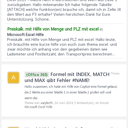
zurückgeben
: Hallo miteinander Ich habe folgende Tabelle:
[ATTACH] welche Funktion(en) brauche ich, damit ich in Zelle J4
den Wert aus P3 erhalte? Vielen herzlichen Dank für Eure
Unterstützung. Schöne...
Preiskalk. mit Hilfe von Menge und PLZ mit excel
in
Microsoft Excel Hilfe
Preiskalk. mit Hilfe von Menge und PLZ mit excel
: Hallo leute,
ich bräuchte eine kurze hilfe von euch zum thema excel. und
zwar möchte ich anhang von den gegebenen daten wie
Lademeter und Postleitzahl, den Transportpreis berechnen....
Formel mit INDEX, MATCH
Thema
(Office 365)
A
und MAX gibt Fehler #NAME!
Hallo zusammen, ich habe mit Hilfe von Copliot eine Formel gebaut,
die 2 Werte aus einer Tabelle 1 in einer Tabelle 2 prüfen soll und
wenn die...
Thema von:
aseyfarth
,
14. Juni 2024
, 5 Antwort(en), im Forum:
Microsoft Excel Hilfe