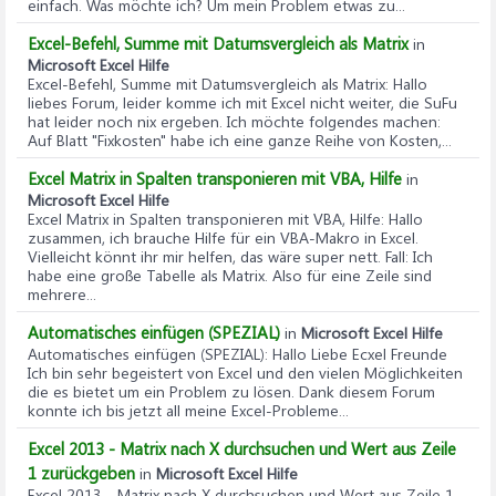
einfach. Was möchte ich? Um mein Problem etwas zu...
Excel-Befehl, Summe mit Datumsvergleich als Matrix
in
Microsoft Excel Hilfe
Excel-Befehl, Summe mit Datumsvergleich als Matrix
: Hallo
liebes Forum, leider komme ich mit Excel nicht weiter, die SuFu
hat leider noch nix ergeben. Ich möchte folgendes machen:
Auf Blatt "Fixkosten" habe ich eine ganze Reihe von Kosten,...
Excel Matrix in Spalten transponieren mit VBA, Hilfe
in
Microsoft Excel Hilfe
Excel Matrix in Spalten transponieren mit VBA, Hilfe
: Hallo
zusammen, ich brauche Hilfe für ein VBA-Makro in Excel.
Vielleicht könnt ihr mir helfen, das wäre super nett. Fall: Ich
habe eine große Tabelle als Matrix. Also für eine Zeile sind
mehrere...
Automatisches einfügen (SPEZIAL)
in
Microsoft Excel Hilfe
Automatisches einfügen (SPEZIAL)
: Hallo Liebe Ecxel Freunde
Ich bin sehr begeistert von Excel und den vielen Möglichkeiten
die es bietet um ein Problem zu lösen. Dank diesem Forum
konnte ich bis jetzt all meine Excel-Probleme...
Excel 2013 - Matrix nach X durchsuchen und Wert aus Zeile
1 zurückgeben
in
Microsoft Excel Hilfe
Excel 2013 - Matrix nach X durchsuchen und Wert aus Zeile 1