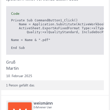
Code:
Private Sub CommandButton1_Click()

    Name = Application.Substitute(ActiveWorkbook.Na
    ActiveSheet.ExportAsFixedFormat Type:=xlTypePDF
        Quality:=xlQualityStandard, IncludeDocProp
Name = Name & ".pdf"

Gruß
Martin
10. Februar 2025
1 Person gefällt das.
weismänn
Erfahrener User