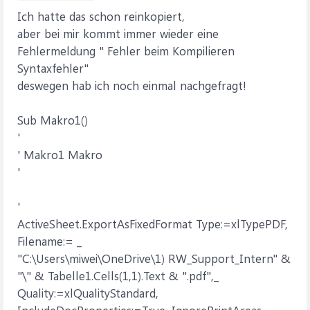
Ich hatte das schon reinkopiert,
aber bei mir kommt immer wieder eine
Fehlermeldung " Fehler beim Kompilieren
Syntaxfehler"
deswegen hab ich noch einmal nachgefragt!
Sub Makro1()
'
' Makro1 Makro
'
'
ActiveSheet.ExportAsFixedFormat Type:=xlTypePDF,
Filename:= _
"C:\Users\miwei\OneDrive\1) RW_Support_Intern" &
"\" & Tabelle1.Cells(1,1).Text & ".pdf",_
Quality:=xlQualityStandard,