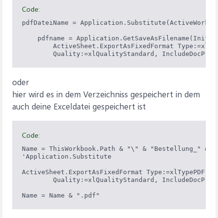
Code:
pdfDateiName = Application.Substitute(ActiveWorkboo
    pdfname = Application.GetSaveAsFilename(Initia
        ActiveSheet.ExportAsFixedFormat Type:=xlTy
        Quality:=xlQualityStandard, IncludeDocProp
oder
hier wird es in dem Verzeichniss gespeichert in dem
auch deine Exceldatei gespeichert ist
Code:
Name = ThisWorkbook.Path & "\" & "Bestellung_" & R
'Application.Substitute

ActiveSheet.ExportAsFixedFormat Type:=xlTypePDF, Fi
        Quality:=xlQualityStandard, IncludeDocProp
Name = Name & ".pdf"