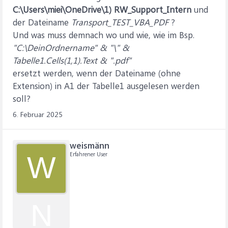
RW_Support_Intern
\
Transport_TEST_VBA_PDF
.pdf", _
C:\Users\miei\OneDrive\1) RW_Support_Intern
und
Quality:=xlQualityStandard, IncludeDocProperties:=True,
der Dateiname
Transport_TEST_VBA_PDF
?
IgnorePrintAreas _
Und was muss demnach wo und wie, wie im Bsp.
:=False, OpenAfterPublish:=True
End Sub
"C:\DeinOrdnername" & "\" &
Tabelle1.Cells(1,1).Text & ".pdf"
ersetzt werden, wenn der Dateiname (ohne
Extension) in A1 der Tabelle1 ausgelesen werden
soll?
6. Februar 2025
weismänn
Erfahrener User
W
N