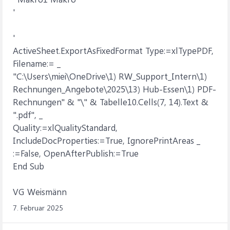
'
'
ActiveSheet.ExportAsFixedFormat Type:=xlTypePDF,
Filename:= _
"C:\Users\miei\OneDrive\1) RW_Support_Intern\1)
Rechnungen_Angebote\2025\13) Hub-Essen\1) PDF-
Rechnungen" & "\" & Tabelle10.Cells(7, 14).Text &
".pdf", _
Quality:=xlQualityStandard,
IncludeDocProperties:=True, IgnorePrintAreas _
:=False, OpenAfterPublish:=True
End Sub
VG Weismänn
7. Februar 2025