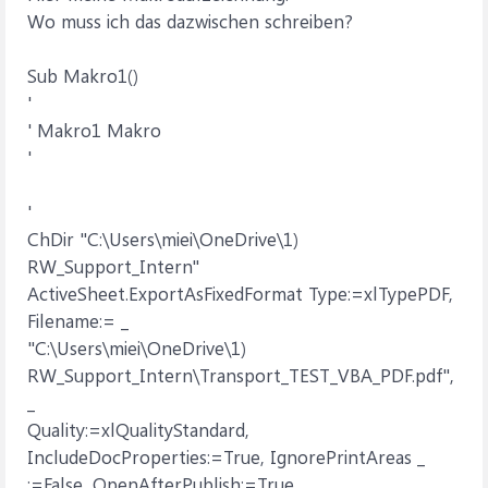
Wo muss ich das dazwischen schreiben?
Sub Makro1()
'
' Makro1 Makro
'
'
ChDir "C:\Users\miei\OneDrive\1)
RW_Support_Intern"
ActiveSheet.ExportAsFixedFormat Type:=xlTypePDF,
Filename:= _
"C:\Users\miei\OneDrive\1)
RW_Support_Intern\Transport_TEST_VBA_PDF.pdf",
_
Quality:=xlQualityStandard,
IncludeDocProperties:=True, IgnorePrintAreas _
:=False, OpenAfterPublish:=True