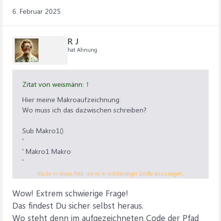
6. Februar 2025
R J
hat Ahnung
Zitat von weismänn:
↑
Hier meine Makroaufzeichnung:
Wo muss ich das dazwischen schreiben?
Sub Makro1()
'
' Makro1 Makro
'
Klicke in dieses Feld, um es in vollständiger Größe anzuzeigen.
'
Wow! Extrem schwierige Frage!
ActiveSheet.ExportAsFixedFormat Type:=xlTypePDF,
Filename:= _
Das findest Du sicher selbst heraus.
"
C:\Users\miei\OneDrive\1)
Wo steht denn im aufgezeichneten Code der Pfad