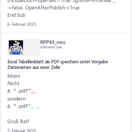
IncludeDocProperties:=True, IgnorePrintAreas _
:=False, OpenAfterPublish:=True
End Sub
6. Februar 2025
RPP63_neu
Erfahrener User
Excel Tabellenblatt als PDF speichern unter Vorgabe
Dateinamen aus einer Zelle
Moin!
Nicht
_
& ".pdf
",
sondern
_
& ".pdf
",
Gruß Ralf
7. Februar 2025