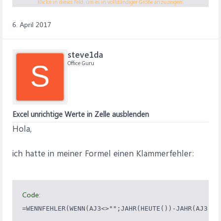
Klicke in dieses Feld, um es in vollständiger Größe anzuzeigen.
Gruß,
steve1da
6. April 2017
steve1da
Office Guru
S
Excel unrichtige Werte in Zelle ausblenden
Hola,
ich hatte in meiner Formel einen Klammerfehler:
Code: