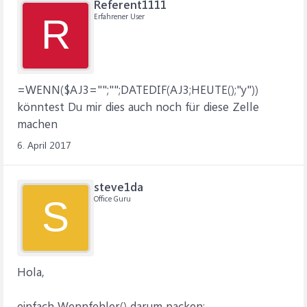
Referent1111
Erfahrener User
R
=WENN($AJ3="";"";DATEDIF(AJ3;HEUTE();"y"))
könntest Du mir dies auch noch für diese Zelle
machen
6. April 2017
steve1da
Office Guru
S
Hola,
einfach Wennfehler() darum packen: