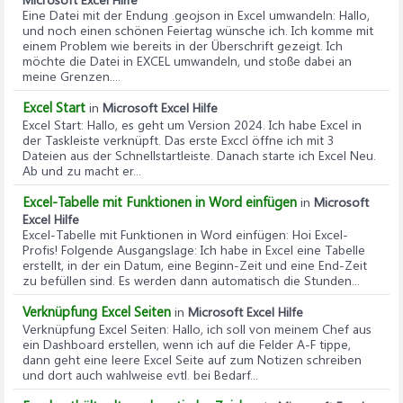
Eine Datei mit der Endung .geojson in Excel umwandeln
: Hallo,
und noch einen schönen Feiertag wünsche ich. Ich komme mit
einem Problem wie bereits in der Überschrift gezeigt. Ich
möchte die Datei in EXCEL umwandeln, und stoße dabei an
meine Grenzen....
Excel Start
in
Microsoft Excel Hilfe
Excel Start
: Hallo, es geht um Version 2024. Ich habe Excel in
der Taskleiste verknüpft. Das erste Exccl öffne ich mit 3
Dateien aus der Schnellstartleiste. Danach starte ich Excel Neu.
Ab und zu macht er...
Excel-Tabelle mit Funktionen in Word einfügen
in
Microsoft
Excel Hilfe
Excel-Tabelle mit Funktionen in Word einfügen
: Hoi Excel-
Profis! Folgende Ausgangslage: Ich habe in Excel eine Tabelle
erstellt, in der ein Datum, eine Beginn-Zeit und eine End-Zeit
zu befüllen sind. Es werden dann automatisch die Stunden...
Verknüpfung Excel Seiten
in
Microsoft Excel Hilfe
Verknüpfung Excel Seiten
: Hallo, ich soll von meinem Chef aus
ein Dashboard erstellen, wenn ich auf die Felder A-F tippe,
dann geht eine leere Excel Seite auf zum Notizen schreiben
und dort auch wahlweise evtl. bei Bedarf...