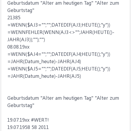
Geburtsdatum "Alter am heutigen Tag" "Alter zum
Geburtstag"
21385
=WENN($AJ3="";"";DATEDIF(AJ3;HEUTE();"y"))
=WENNFEHLER(WENN(AJ3<>"";JAHR(HEUTE()-
JAHR(AJ3));"");"")
08.08.19xx
=WENN($AJ4="";"";DATEDIF(AJ4;HEUTE();"y"))
=JAHR(Datum_heute)-JAHR(AJ4)
=WENN($AJ5="";"";DATEDIF(AJ5;HEUTE();"y"))
=JAHR(Datum_heute)-JAHR(AJ5)
Geburtsdatum "Alter am heutigen Tag" "Alter zum
Geburtstag"
19.07.19xx #WERT!
19.07.1958 58 2011