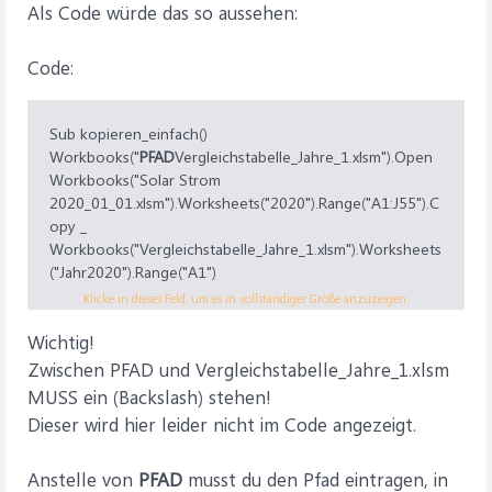
Als Code würde das so aussehen:
Code:
Sub kopieren_einfach()
Workbooks("
PFAD
Vergleichstabelle_Jahre_1.xlsm").Open
Workbooks("Solar Strom
2020_01_01.xlsm").Worksheets("2020").Range("A1:J55").C
opy _
Workbooks("Vergleichstabelle_Jahre_1.xlsm").Worksheets
("Jahr2020").Range("A1")
Workbooks("Vergleichstabelle_Jahre_1.xlsm").Close
True
Klicke in dieses Feld, um es in vollständiger Größe anzuzeigen.
End Sub
Wichtig!
Zwischen PFAD und Vergleichstabelle_Jahre_1.xlsm
MUSS ein (Backslash) stehen!
Dieser wird hier leider nicht im Code angezeigt.
Anstelle von
PFAD
musst du den Pfad eintragen, in