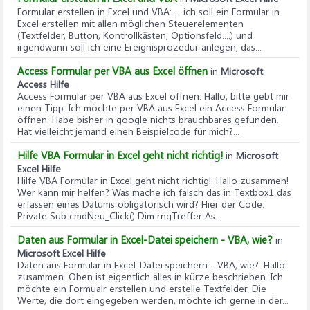
Formular erstellen in Excel und VBA
: ... ich soll ein Formular in
Excel erstellen mit allen möglichen Steuerelementen
(Textfelder, Button, Kontrollkästen, Optionsfeld....) und
irgendwann soll ich eine Ereignisprozedur anlegen, das...
Access Formular per VBA aus Excel öffnen
in
Microsoft
Access Hilfe
Access Formular per VBA aus Excel öffnen
: Hallo, bitte gebt mir
einen Tipp. Ich möchte per VBA aus Excel ein Access Formular
öffnen. Habe bisher in google nichts brauchbares gefunden.
Hat vielleicht jemand einen Beispielcode für mich?...
Hilfe VBA Formular in Excel geht nicht richtig!
in
Microsoft
Excel Hilfe
Hilfe VBA Formular in Excel geht nicht richtig!
: Hallo zusammen!
Wer kann mir helfen? Was mache ich falsch das in Textbox1 das
erfassen eines Datums obligatorisch wird? Hier der Code:
Private Sub cmdNeu_Click() Dim rngTreffer As...
Daten aus Formular in Excel-Datei speichern - VBA, wie?
in
Microsoft Excel Hilfe
Daten aus Formular in Excel-Datei speichern - VBA, wie?
: Hallo
zusammen. Oben ist eigentlich alles in kürze beschrieben. Ich
möchte ein Formualr erstellen und erstelle Textfelder. Die
Werte, die dort eingegeben werden, möchte ich gerne in der...