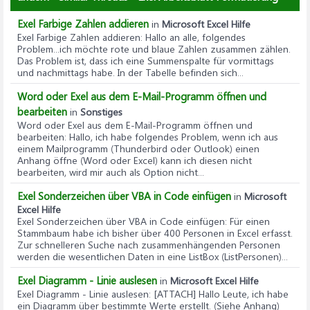
Exel Farbige Zahlen addieren
in
Microsoft Excel Hilfe
Exel Farbige Zahlen addieren
: Hallo an alle, folgendes
Problem...ich möchte rote und blaue Zahlen zusammen zählen.
Das Problem ist, dass ich eine Summenspalte für vormittags
und nachmittags habe. In der Tabelle befinden sich...
Word oder Exel aus dem E-Mail-Programm öffnen und
bearbeiten
in
Sonstiges
Word oder Exel aus dem E-Mail-Programm öffnen und
bearbeiten
: Hallo, ich habe folgendes Problem, wenn ich aus
einem Mailprogramm (Thunderbird oder Outlook) einen
Anhang öffne (Word oder Excel) kann ich diesen nicht
bearbeiten, wird mir auch als Option nicht...
Exel Sonderzeichen über VBA in Code einfügen
in
Microsoft
Excel Hilfe
Exel Sonderzeichen über VBA in Code einfügen
: Für einen
Stammbaum habe ich bisher über 400 Personen in Excel erfasst.
Zur schnelleren Suche nach zusammenhängenden Personen
werden die wesentlichen Daten in eine ListBox (ListPersonen)...
Exel Diagramm - Linie auslesen
in
Microsoft Excel Hilfe
Exel Diagramm - Linie auslesen
: [ATTACH] Hallo Leute, ich habe
ein Diagramm über bestimmte Werte erstellt. (Siehe Anhang)