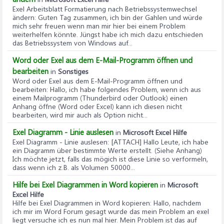
Exel Arbeitsblatt Formatierung nach Betriebssystemwechsel
ändern
: Guten Tag zusammen, ich bin der Gahlen und würde
mich sehr freuen wenn man mir hier bei einem Problem
weiterhelfen könnte. Jüngst habe ich mich dazu entschieden
das Betriebssystem von Windows auf...
Word oder Exel aus dem E-Mail-Programm öffnen und
bearbeiten
in
Sonstiges
Word oder Exel aus dem E-Mail-Programm öffnen und
bearbeiten
: Hallo, ich habe folgendes Problem, wenn ich aus
einem Mailprogramm (Thunderbird oder Outlook) einen
Anhang öffne (Word oder Excel) kann ich diesen nicht
bearbeiten, wird mir auch als Option nicht...
Exel Diagramm - Linie auslesen
in
Microsoft Excel Hilfe
Exel Diagramm - Linie auslesen
: [ATTACH] Hallo Leute, ich habe
ein Diagramm über bestimmte Werte erstellt. (Siehe Anhang)
Ich möchte jetzt, falls das mögich ist diese Linie so verformeln,
dass wenn ich z.B. als Volumen 50000...
Hilfe bei Exel Diagrammen in Word kopieren
in
Microsoft
Excel Hilfe
Hilfe bei Exel Diagrammen in Word kopieren
: Hallo, nachdem
ich mir im Word Forum gesagt wurde das mein Problem an exel
liegt versuche ich es nun mal hier. Mein Problem ist das auf