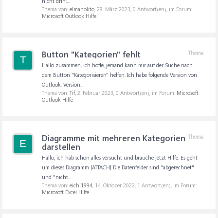
nicht drin:...
Thema von:
elmanolito
,
28. März 2023
, 0 Antwort(en), im Forum:
Microsoft Outlook Hilfe
Button "Kategorien" fehlt
Thema
T
Hallo zusammen, ich hoffe, jemand kann mir auf der Suche nach
dem Button "Kategorisieren" helfen. Ich habe folgende Version von
Outlook: Version...
Thema von:
Tif
,
2. Februar 2023
, 0 Antwort(en), im Forum:
Microsoft
Outlook Hilfe
Diagramme mit mehreren Kategorien
Thema
E
darstellen
Hallo, ich hab schon alles versucht und brauche jetzt Hilfe. Es geht
um dieses Diagramm [ATTACH] Die Datenfelder sind "abgerechnet"
und "nicht...
Thema von:
eichi1994
,
14. Oktober 2022
, 1 Antwort(en), im Forum:
Microsoft Excel Hilfe