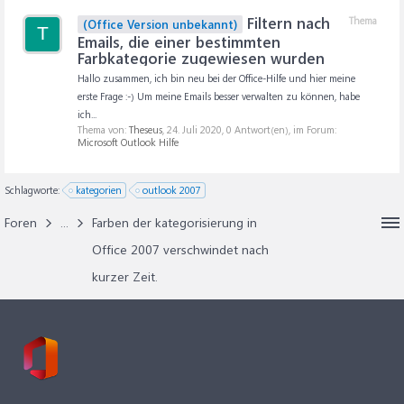
Filtern nach
Thema
(Office Version unbekannt)
T
Emails, die einer bestimmten
Farbkategorie zugewiesen wurden
Hallo zusammen, ich bin neu bei der Office-Hilfe und hier meine
erste Frage :-) Um meine Emails besser verwalten zu können, habe
ich...
Thema von:
Theseus
,
24. Juli 2020
, 0 Antwort(en), im Forum:
Microsoft Outlook Hilfe
Schlagworte:
kategorien
outlook 2007
Foren
...
Farben der kategorisierung in
Office 2007 verschwindet nach
kurzer Zeit.