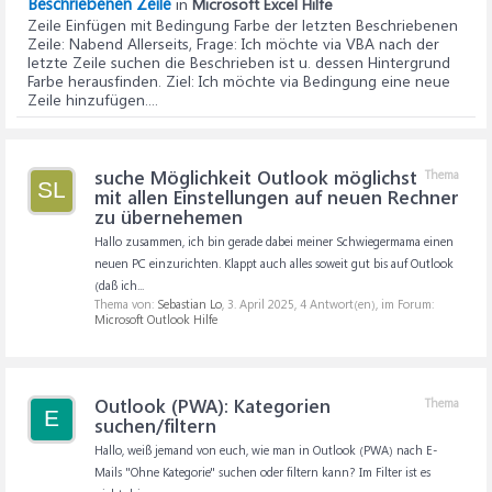
Beschriebenen Zeile
in
Microsoft Excel Hilfe
Zeile Einfügen mit Bedingung Farbe der letzten Beschriebenen
Zeile
: Nabend Allerseits, Frage: Ich möchte via VBA nach der
letzte Zeile suchen die Beschrieben ist u. dessen Hintergrund
Farbe herausfinden. Ziel: Ich möchte via Bedingung eine neue
Zeile hinzufügen....
suche Möglichkeit Outlook möglichst
Thema
SL
mit allen Einstellungen auf neuen Rechner
zu übernehemen
Hallo zusammen, ich bin gerade dabei meiner Schwiegermama einen
neuen PC einzurichten. Klappt auch alles soweit gut bis auf Outlook
(daß ich...
Thema von:
Sebastian Lo
,
3. April 2025
, 4 Antwort(en), im Forum:
Microsoft Outlook Hilfe
Outlook (PWA): Kategorien
Thema
E
suchen/filtern
Hallo, weiß jemand von euch, wie man in Outlook (PWA) nach E-
Mails "Ohne Kategorie" suchen oder filtern kann? Im Filter ist es