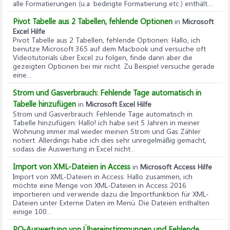
alle Formatierungen (u.a. bedingte Formatierung etc.) enthält....
Pivot Tabelle aus 2 Tabellen, fehlende Optionen
in
Microsoft
Excel Hilfe
Pivot Tabelle aus 2 Tabellen, fehlende Optionen
: Hallo, ich
benutze Microsoft 365 auf dem Macbook und versuche oft
Videotutorials über Excel zu folgen, finde dann aber die
gezeigten Optionen bei mir nicht. Zu Beispiel versuche gerade
eine...
Strom und Gasverbrauch: Fehlende Tage automatisch in
Tabelle hinzufügen
in
Microsoft Excel Hilfe
Strom und Gasverbrauch: Fehlende Tage automatisch in
Tabelle hinzufügen
: Hallo! ich habe seit 5 Jahren in meiner
Wohnung immer mal wieder meinen Strom und Gas Zähler
notiert. Allerdings habe ich dies sehr unregelmäßig gemacht,
sodass die Auswertung in Excel nicht...
Import von XML-Dateien in Access
in
Microsoft Access Hilfe
Import von XML-Dateien in Access
: Hallo zusammen, ich
möchte eine Menge von XML-Dateien in Access 2016
importieren und verwende dazu die Importfunktion für XML-
Dateien unter Externe Daten im Menü. Die Dateien enthalten
einige 100...
PQ-Auswertung von Übereinstimmungen und Fehlende