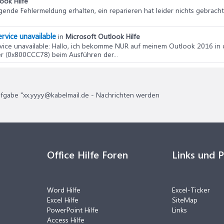
ook Hilfe
olgende Fehlermeldung erhalten, ein reparieren hat leider nichts gebrac
rvice unavailable
in
Microsoft Outlook Hilfe
ice unavailable
: Hallo, ich bekomme NUR auf meinem Outlook 2016 in 
r (0x800CCC78) beim Ausführen der...
fgabe "xx.yyyy@kabelmail.de - Nachrichten werden
Office Hilfe Foren
Links und 
Word Hilfe
Excel-Ticker
Excel Hilfe
SiteMap
PowerPoint Hilfe
Links
Access Hilfe