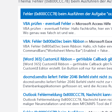
Thema:
Fehler (0x800CCC78) beim Ausführen der Au
Gehe zum P
Reparatur-Tool 
Suche auf 
Fehler (0x800CCC78) beim Ausführen der Aufgabe "xx.
Öffne die 
VBA prüfen - eventuell Fehler
in
Microsoft Access Hilfe
> Kontoein
VBA prüfen - eventuell Fehler
: Hallo Fachkräfte, hier ei
Wo genau was falsch ist und wie...
Starte die
VBA: Fehler 0x800a03ec beim Ribbon
in
Microsoft Excel
MFCMAPI-Tool v
VBA: Fehler 0x800a03ec beim Ribbon
: Hallo, ich habe e
Lade das T
CommandBars("Worksheet Menu Bar").Enabled = False...
[Word 365] CustomUI Ribbon – getVisible Callback gi
Starte das
[Word 365] CustomUI Ribbon – getVisible Callback gibt 
CustomUI Editor erstellt. Ein Button soll nur für einen be
Navigiere
docmd.sendto liefert Fehler 2046 Befehl steht nicht z
Wähle die 
docmd.sendto liefert Fehler 2046 Befehl steht nicht zur
Lesebestätigunge
Datenbankapplikationen geflossen ist, wird die Access Runt
Um zukünft
Outlook Fehlermeldung 0x800CCC78, Nachricht kann n
Geh
Outlook Fehlermeldung 0x800CCC78, Nachricht kann nich
maliger Neuinstallation und mit dem MFCMAPI-Tool die Fe
Scro