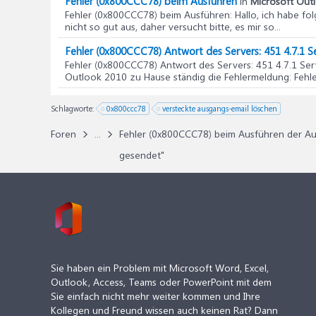
Fehler (0x800CCC78) beim Ausführen
in
Microsoft Outl
Fehler (0x800CCC78) beim Ausführen
: Hallo, ich habe f
nicht so gut aus, daher versucht bitte, es mir so...
Fehler (0x800CCC78) Antwort des Servers: 451 4.7.1 Se
Fehler (0x800CCC78) Antwort des Servers: 451 4.7.1 Serv
Outlook 2010 zu Hause ständig die Fehlermeldung: Fehle
Schlagworte:
0x800ccc78
versteckte ausgangs-email löschen
Foren
...
Fehler (0x800CCC78) beim Ausführen der Au
gesendet"
Sie haben ein Problem mit Microsoft Word, Excel,
Outlook, Access, Teams oder PowerPoint mit dem
Sie einfach nicht mehr weiter kommen und Ihre
Kollegen und Freund wissen auch keinen Rat? Dann