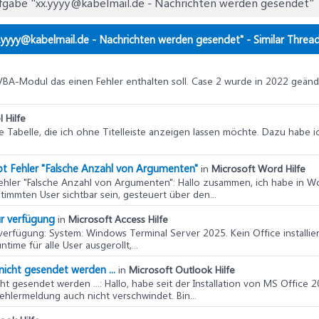
fgabe "xx.yyyy@kabelmail.de - Nachrichten werden gesendet"
ostausgang und lösche die Lesebestätigungen.
verwenden
:
deinem PC nach (meist unter C:\Programme\Microsoft Office\<Office-V
yyyy@kabelmail.de - Nachrichten werden gesendet" - Similar Threa
Datei und wähle deine PST-Datei (Outlook-Datendatei) aus. Diese finde
stellungen > Datendateien
.
n VBA-Modul das einen Fehler enthalten soll. Case 2 wurde in 2022 geändert
 Reparatur und versuche anschließend, die Lesebestätigungen zu löschen
 Hilfe
erwenden
:
ine Tabelle, die ich ohne Titelleiste anzeigen lassen möchte. Dazu hab
ool von der offiziellen Microsoft-Website herunter.
bt Fehler "Falsche Anzahl von Argumenten"
 Tool und öffne dein Postfach.
in
Microsoft Word Hilfe
Fehler "Falsche Anzahl von Argumenten"
: Hallo zusammen, ich habe in W
stimmten User sichtbar sein, gesteuert über den...
 zum Ordner
Postausgang
und suche die Lesebestätigungen.
ur verfügung
in
Microsoft Access Hilfe
Lesebestätigungen aus und lösche sie direkt.
 verfügung
: System: Windows Terminal Server 2025. Kein Office installier
n deaktivieren
:
ime für alle User ausgerollt,...
ige Probleme zu vermeiden, kannst du Lesebestätigungen in Outlook de
icht gesendet werden ...
in
Microsoft Outlook Hilfe
e zu
Datei > Optionen > E-Mail
.
t gesendet werden ...
: Hallo, habe seit der Installation von MS Office
hlermeldung auch nicht verschwindet. Bin...
lle zu
Verlauf
und deaktiviere die Option für Lesebestätigungen.