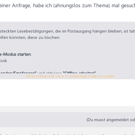
Deiner Anfrage, habe ich (ahnungslos zum Thema) mal gesuc
teckten Lesebestätigungen, die im Postausgang hängen bleiben, ist tats
helfen könnten, diese zu löschen:
ne-Modus starten
:
ook.
Senden/Empfangen"
und aktiviere
"Offline arbeiten"
.
Klicke in dieses Feld, um es in vollständiger Größe anzuzeigen.
 den Postausgang und versuche, die Lesebestätigungen zu löschen.
nst du den Offline-Modus wieder deaktivieren.
icherten Modus starten
:
tlook vollständig.
(Du musst angemeldet oder
TRG-Taste
gedrückt und starte Outlook. Es öffnet sich im abgesichert