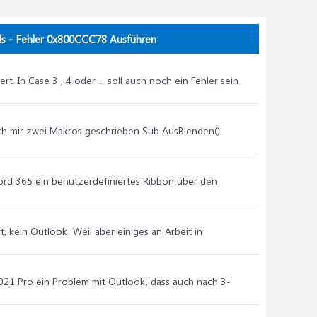
ersion>\).
ds - Fehler 0x800CCC78 Ausführen
st du in Outlook unter
Datei
. In Case 3 , 4 oder ... soll auch noch ein Fehler sein.
.
e ich mir zwei Makros geschrieben Sub AusBlenden()
ord 365 ein benutzerdefiniertes Ribbon über den
t, kein Outlook. Weil aber einiges an Arbeit in
aktivieren:
 2021 Pro ein Problem mit Outlook, dass auch nach 3-