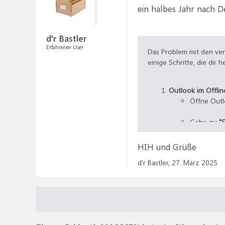
ein halbes Jahr nach 
d'r Bastler
Erfahrener User
Das Problem mit den vers
einige Schritte, die dir 
Outlook im Offli
Öffne Outl
Gehe zu
"
Wechsle in
HIH und Grüße
d'r Bastler,
27. März 2025
Danach kan
Outlook im abges
Schließe Ou
Halte die
S