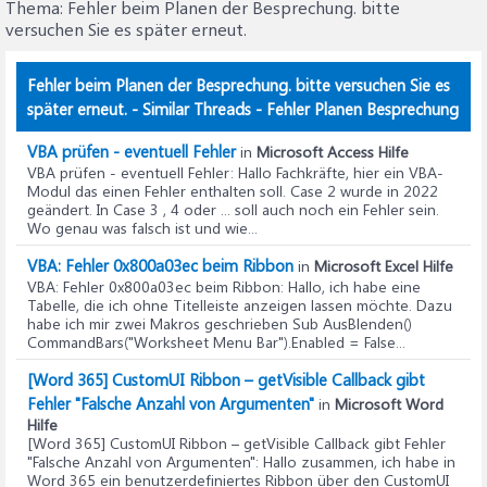
Thema:
Fehler beim Planen der Besprechung. bitte
versuchen Sie es später erneut.
Fehler beim Planen der Besprechung. bitte versuchen Sie es
später erneut. - Similar Threads - Fehler Planen Besprechung
VBA prüfen - eventuell Fehler
in
Microsoft Access Hilfe
VBA prüfen - eventuell Fehler
: Hallo Fachkräfte, hier ein VBA-
Modul das einen Fehler enthalten soll. Case 2 wurde in 2022
geändert. In Case 3 , 4 oder ... soll auch noch ein Fehler sein.
Wo genau was falsch ist und wie...
VBA: Fehler 0x800a03ec beim Ribbon
in
Microsoft Excel Hilfe
VBA: Fehler 0x800a03ec beim Ribbon
: Hallo, ich habe eine
Tabelle, die ich ohne Titelleiste anzeigen lassen möchte. Dazu
habe ich mir zwei Makros geschrieben Sub AusBlenden()
CommandBars("Worksheet Menu Bar").Enabled = False...
[Word 365] CustomUI Ribbon – getVisible Callback gibt
Fehler "Falsche Anzahl von Argumenten"
in
Microsoft Word
Hilfe
[Word 365] CustomUI Ribbon – getVisible Callback gibt Fehler
"Falsche Anzahl von Argumenten"
: Hallo zusammen, ich habe in
Word 365 ein benutzerdefiniertes Ribbon über den CustomUI