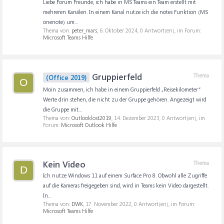
Liebe Forum Freunde, ich habe in MS Teams ein Team erstellt mit
mehreren Kanälen. In einem Kanal nutze ich die notes Funktion (MS
onenote) um...
Thema von:
peter_mars
,
6. Oktober 2024
, 0 Antwort(en), im Forum:
Microsoft Teams Hilfe
Gruppierfeld
Thema
(Office 2019)
O
Moin zusammen, ich habe in einem Gruppierfeld „Reisekilometer“
Werte drin stehen, die nicht zu der Gruppe gehören. Angezeigt wird
die Gruppe mit...
Thema von:
Outlooklost2019
,
14. Dezember 2023
, 0 Antwort(en), im
Forum:
Microsoft Outlook Hilfe
Kein Video
Thema
D
Ich nutze Windows 11 auf einem Surface Pro 8. Obwohl alle Zugriffe
auf die Kameras freigegeben sind, wird in Teams kein Video dargestellt.
In...
Thema von:
DWK
,
17. November 2022
, 0 Antwort(en), im Forum:
Microsoft Teams Hilfe