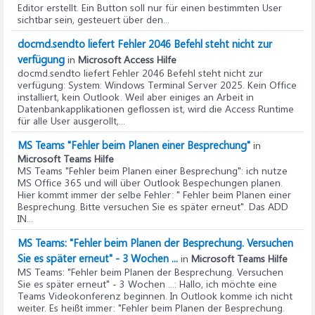
Editor erstellt. Ein Button soll nur für einen bestimmten User
sichtbar sein, gesteuert über den...
docmd.sendto liefert Fehler 2046 Befehl steht nicht zur
verfügung
in
Microsoft Access Hilfe
docmd.sendto liefert Fehler 2046 Befehl steht nicht zur
verfügung
: System: Windows Terminal Server 2025. Kein Office
installiert, kein Outlook. Weil aber einiges an Arbeit in
Datenbankapplikationen geflossen ist, wird die Access Runtime
für alle User ausgerollt,...
MS Teams "Fehler beim Planen einer Besprechung"
in
Microsoft Teams Hilfe
MS Teams "Fehler beim Planen einer Besprechung"
: ich nutze
MS Office 365 und will über Outlook Bespechungen planen.
Hier kommt immer der selbe Fehler: " Fehler beim Planen einer
Besprechung. Bitte versuchen Sie es später erneut". Das ADD
IN...
MS Teams: "Fehler beim Planen der Besprechung. Versuchen
Sie es später erneut" - 3 Wochen ...
in
Microsoft Teams Hilfe
MS Teams: "Fehler beim Planen der Besprechung. Versuchen
Sie es später erneut" - 3 Wochen ...
: Hallo, ich möchte eine
Teams Videokonferenz beginnen. In Outlook komme ich nicht
weiter. Es heißt immer: "Fehler beim Planen der Besprechung.