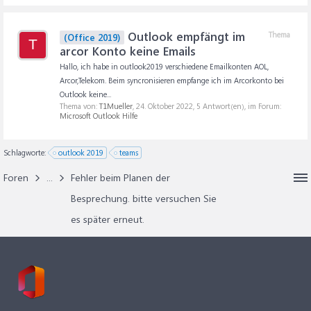
Outlook empfängt im
Thema
(Office 2019)
T
arcor Konto keine Emails
Hallo, ich habe in outlook2019 verschiedene Emailkonten AOL,
Arcor,Telekom. Beim syncronisieren empfange ich im Arcorkonto bei
Outlook keine...
Thema von:
T1Mueller
,
24. Oktober 2022
, 5 Antwort(en), im Forum:
Microsoft Outlook Hilfe
Schlagworte:
outlook 2019
teams
Foren
...
Fehler beim Planen der
Besprechung. bitte versuchen Sie
es später erneut.