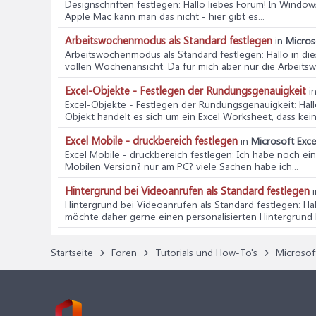
Designschriften festlegen
: Hallo liebes Forum! In Wind
Apple Mac kann man das nicht - hier gibt es...
Arbeitswochenmodus als Standard festlegen
in
Micros
Arbeitswochenmodus als Standard festlegen
: Hallo in d
vollen Wochenansicht. Da für mich aber nur die Arbeitsw
Excel-Objekte - Festlegen der Rundungsgenauigkeit
i
Excel-Objekte - Festlegen der Rundungsgenauigkeit
: Ha
Objekt handelt es sich um ein Excel Worksheet, dass kei
Excel Mobile - druckbereich festlegen
in
Microsoft Excel
Excel Mobile - druckbereich festlegen
: Ich habe noch ein
Mobilen Version? nur am PC? viele Sachen habe ich...
Hintergrund bei Videoanrufen als Standard festlegen
Hintergrund bei Videoanrufen als Standard festlegen
: H
möchte daher gerne einen personalisierten Hintergrund b
Startseite
Foren
Tutorials und How-To's
Microsof