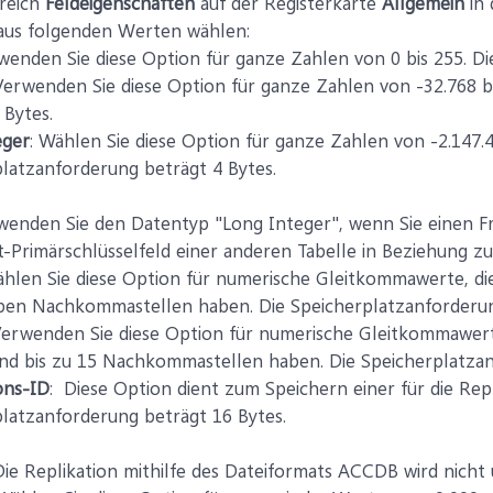
reich
Feldeigenschaften
auf der Registerkarte
Allgemein
in 
 aus folgenden Werten wählen:
rwenden Sie diese Option für ganze Zahlen von 0 bis 255. D
 Verwenden Sie diese Option für ganze Zahlen von -32.768 b
 Bytes.
eger
: Wählen Sie diese Option für ganze Zahlen von -2.147.4
latzanforderung beträgt 4 Bytes.
enden Sie den Datentyp "Long Integer", wenn Sie einen Fr
Primärschlüsselfeld einer anderen Tabelle in Beziehung zu
ählen Sie diese Option für numerische Gleitkommawerte, die
eben Nachkommastellen haben. Die Speicherplatzanforderun
Verwenden Sie diese Option für numerische Gleitkommawerte
nd bis zu 15 Nachkommastellen haben. Die Speicherplatzan
ons-ID
: Diese Option dient zum Speichern einer für die Rep
latzanforderung beträgt 16 Bytes.
ie Replikation mithilfe des Dateiformats ACCDB wird nicht 