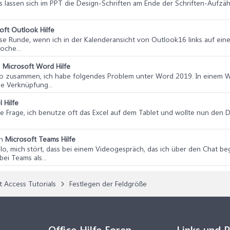
ows lassen sich im PPT die Design-Schriften am Ende der Schriften-Auf
oft Outlook Hilfe
iese Runde, wenn ich in der Kalenderansicht von Outlook16 links auf ei
oche...
n
Microsoft Word Hilfe
llo zusammen, ich habe folgendes Problem unter Word 2019. In einem
ne Verknüpfung...
 Hilfe
e Frage, ich benutze oft das Excel auf dem Tablet und wollte nun den Dru
in
Microsoft Teams Hilfe
allo, mich stört, dass bei einem Videogespräch, das ich über den Chat b
ei Teams als...
t Access Tutorials
Festlegen der Feldgröße
Office Hilfe Foren
Links und 