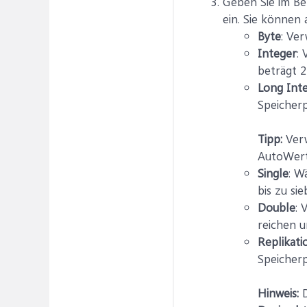
Geben Sie im Be
ein. Sie können
Byte
: Ve
Integer
:
beträgt 2
Long Int
Speicherp
Tipp:
Verw
AutoWert-
Single
: W
bis zu si
Double
: 
reichen u
Replikati
Speicherp
Hinweis:
D