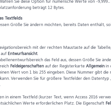
 Wählen Sie diese Option für numerische Werte von -9,999... x
latzanforderung beträgt 12 Bytes.
s Textfelds
ssen Größe Sie ändern möchten, bereits Daten enthält, soll
avigationsbereich mit der rechten Maustaste auf die Tabelle
n auf
Entwurfsansicht
.
abellenentwurfsbereich das Feld aus, dessen Größe Sie änd
reich
Feldeigenschaften
auf der Registerkarte
Allgemein
in 
 einen Wert von 1 bis 255 eingeben. Diese Nummer gibt die 
kann. Verwenden Sie für größere Textfelder den Datentyp
.
n in einem Textfeld (kurzer Text, wenn Access 2016 verwe
atsächlichen Werte erforderlichen Platz. Die Eigenschaft
Fe