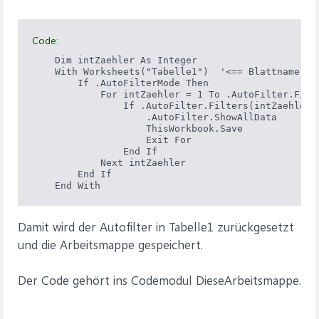
Code:
    Dim intZaehler As Integer

    With Worksheets("Tabelle1")  '<== Blattname anp
        If .AutoFilterMode Then

            For intZaehler = 1 To .AutoFilter.Filte
                If .AutoFilter.Filters(intZaehler).
                    .AutoFilter.ShowAllData

                    ThisWorkbook.Save

                    Exit For

                End If

            Next intZaehler

        End If

Damit wird der Autofilter in Tabelle1 zurückgesetzt
und die Arbeitsmappe gespeichert.
Der Code gehört ins Codemodul DieseArbeitsmappe.