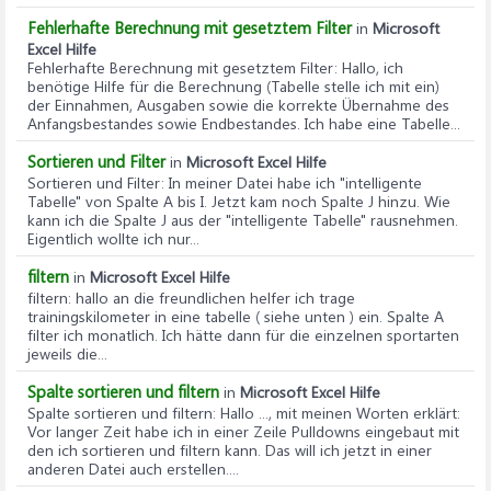
Fehlerhafte Berechnung mit gesetztem Filter
in
Microsoft
Excel Hilfe
Fehlerhafte Berechnung mit gesetztem Filter
: Hallo, ich
benötige Hilfe für die Berechnung (Tabelle stelle ich mit ein)
der Einnahmen, Ausgaben sowie die korrekte Übernahme des
Anfangsbestandes sowie Endbestandes. Ich habe eine Tabelle...
Sortieren und Filter
in
Microsoft Excel Hilfe
Sortieren und Filter
: In meiner Datei habe ich "intelligente
Tabelle" von Spalte A bis I. Jetzt kam noch Spalte J hinzu. Wie
kann ich die Spalte J aus der "intelligente Tabelle" rausnehmen.
Eigentlich wollte ich nur...
filtern
in
Microsoft Excel Hilfe
filtern
: hallo an die freundlichen helfer ich trage
trainingskilometer in eine tabelle ( siehe unten ) ein. Spalte A
filter ich monatlich. Ich hätte dann für die einzelnen sportarten
jeweils die...
Spalte sortieren und filtern
in
Microsoft Excel Hilfe
Spalte sortieren und filtern
: Hallo ..., mit meinen Worten erklärt:
Vor langer Zeit habe ich in einer Zeile Pulldowns eingebaut mit
den ich sortieren und filtern kann. Das will ich jetzt in einer
anderen Datei auch erstellen....