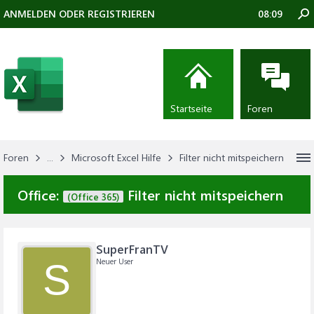
ANMELDEN ODER REGISTRIEREN
08:09
Startseite
Foren
Foren
...
Microsoft Excel Hilfe
Filter nicht mitspeichern
Office:
Filter nicht mitspeichern
(Office 365)
SuperFranTV
Neuer User
S