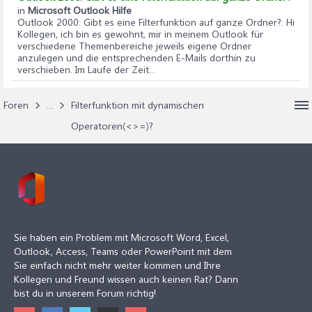
in
Microsoft Outlook Hilfe
Outlook 2000: Gibt es eine Filterfunktion auf ganze Ordner?
: Hi
Kollegen, ich bin es gewohnt, mir in meinem Outlook für
verschiedene Themenbereiche jeweils eigene Ordner
anzulegen und die entsprechenden E-Mails dorthin zu
verschieben. Im Laufe der Zeit...
Foren
...
Filterfunktion mit dynamischen
Operatoren(<>=)?
Sie haben ein Problem mit Microsoft Word, Excel,
Outlook, Access, Teams oder PowerPoint mit dem
Sie einfach nicht mehr weiter kommen und Ihre
Kollegen und Freund wissen auch keinen Rat? Dann
bist du in unserem Forum richtig!