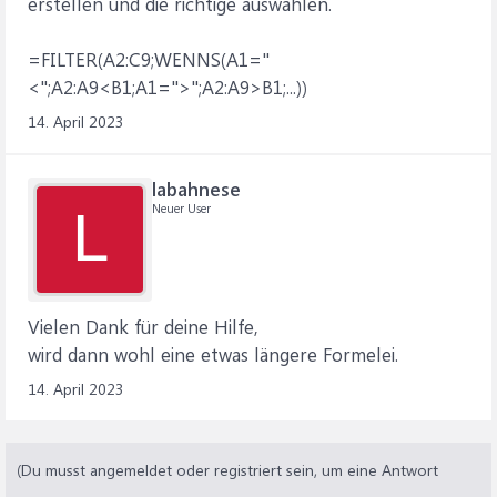
erstellen und die richtige auswählen.
=FILTER(A2:C9;WENNS(A1="
<";A2:A9<B1;A1=">";A2:A9>B1;...))
14. April 2023
labahnese
Neuer User
L
Vielen Dank für deine Hilfe,
wird dann wohl eine etwas längere Formelei.
14. April 2023
(Du musst angemeldet oder registriert sein, um eine Antwort