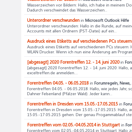
Wasserzeichen vor Bildern
: Hallo, ich habe in meinem Do
Dadurch verschwindet das Wasserzeichen...
Unterordner verschwunden
in
Microsoft Outlook Hilfe
Unterordner verschwunden
: Hallo in die Runde, auf me
Accounts mit allen Ordnern (PST-Datei) auf ein...
Ausdruck eines Etiketts auf verschiedenen PCs steuern
Ausdruck eines Etiketts auf verschiedenen PCs steuern
:
WLAN Drucker. Wenn ich nun eine Änderung am Program
[abgesagt] 2020 Forentreffen 12. - 14. juni 2020
in
For
[abgesagt] 2020 Forentreffen 12. - 14. juni 2020
: Hallo,
exceltreffen.de anmelden....
Forentreffen 04.05. - 06.05.2018
in
Forumregeln, News, 
Forentreffen 04.05. - 06.05.2018
: Hallo, wie jedes Jahr
Dahner Felsenland (Pfälzer Wald). Jeder kann...
Forentreffen in Dresden vom 15.05.-17.05.2015
in
Foru
Forentreffen in Dresden vom 15.05.-17.05.2015
: Hallo,
15.05.-17.05.2015 gehen. Der genau Progammablauf steht
Forentreffen vom 02.05.-04.05.2014 in Stuttgart
in
For
Forentreffen vom 02.05.-04.05.2014 in Stuttgart
: Hallo 