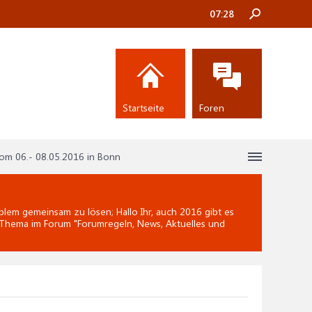
07:28
Startseite
Foren
vom 06.- 08.05.2016 in Bonn
lem gemeinsam zu lösen; Hallo Ihr, auch 2016 gibt es
s Thema im Forum "
Forumregeln, News, Aktuelles und