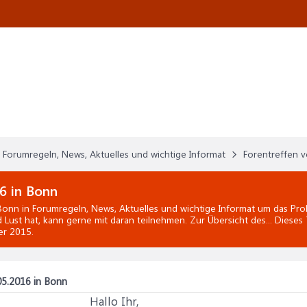
Forumregeln, News, Aktuelles und wichtige Informat
Forentreffen 
6 in Bonn
 Bonn
in
Forumregeln, News, Aktuelles und wichtige Informat
um das Prob
d Lust hat, kann gerne mit daran teilnehmen. Zur Übersicht des... Diese
er 2015
.
05.2016 in Bonn
Hallo Ihr,