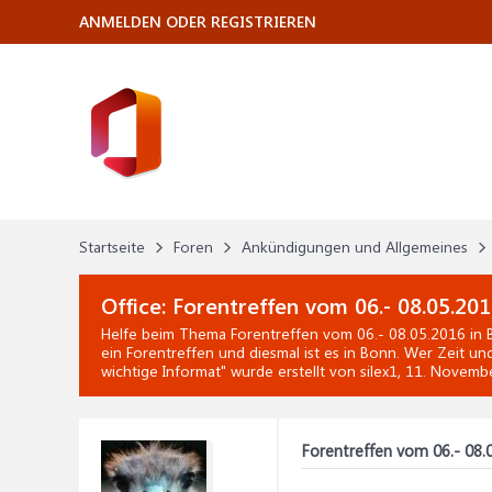
ANMELDEN ODER REGISTRIEREN
Startseite
Foren
Ankündigungen und Allgemeines
Office:
Forentreffen vom 06.- 08.05.201
Helfe beim Thema
Forentreffen vom 06.- 08.05.2016 in
ein Forentreffen und diesmal ist es in Bonn. Wer Zeit un
wichtige Informat
" wurde erstellt von silex1,
11. Novemb
Forentreffen vom 06.- 08.