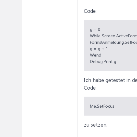
Code:
g = 0
While Screen.ActiveFo
Forms!Anmeldung.SetFo
g = g + 1
Wend
Debug.Print g
Ich habe getestet in d
Code:
Me.SetFocus
zu setzen.