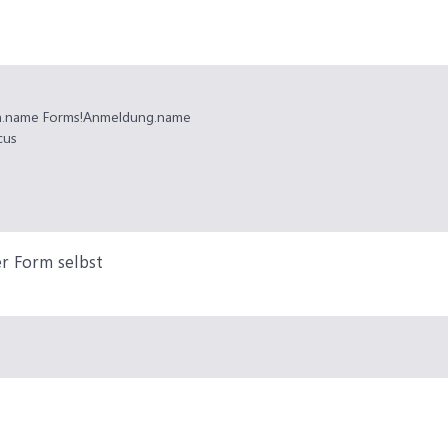
rm.name Forms!Anmeldung.name
cus
er Form selbst