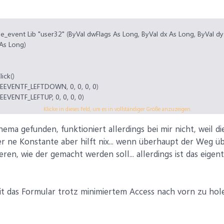
_event Lib "user32" (ByVal dwFlags As Long, ByVal dx As Long, ByVal dy
 As Long)
ick()
EEVENTF_LEFTDOWN, 0, 0, 0, 0)
EVENTF_LEFTUP, 0, 0, 0, 0)
Klicke in dieses Feld, um es in vollständiger Größe anzuzeigen.
hema gefunden, funktioniert allerdings bei mir nicht, we
a eher ne Konstante aber hilft nix... wenn überhaupt der Weg 
ren, wie der gemacht werden soll... allerdings ist das eigent
it das Formular trotz minimiertem Access nach vorn zu hole