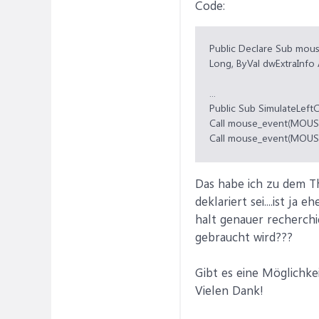
Code:
Public Declare Sub mouse
Long, ByVal dwExtraInfo
...
Public Sub SimulateLeftCl
Call mouse_event(MOUS
Call mouse_event(MOUSE
End Sub
Das habe ich zu dem T
deklariert sei....ist j
halt genauer recherchie
gebraucht wird???
Gibt es eine Möglichke
Vielen Dank!