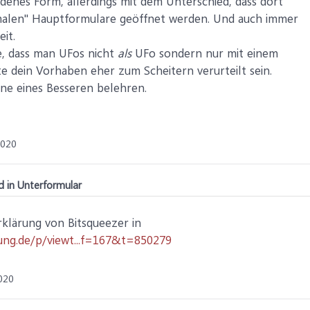
enes Form, allerdings mit dem Unterschied, dass dort
malen" Hauptformulare geöffnet werden. Und auch immer
eit.
e, dass man UFos nicht
als
UFo sondern nur mit einem
e dein Vorhaben eher zum Scheitern verurteilt sein.
rne eines Besseren belehren.
2020
 in Unterformular
 Erklärung von Bitsqueezer in
sung.de/p/viewt...f=167&t=850279
020