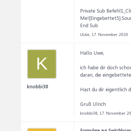
Private Sub Befehl1_Cli
Me![Eingebettet5].Sou
End Sub
ULilie,
17. November 2020
Hallo Uwe,
K
ich habe dir doch scho
daran, die eingebette
knobbi38
Hast du dir eigentlich 
Gruß Ulrich
knobbi38,
17. November 2
Formulare aus Switchboard