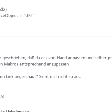
ck()
rceObject = "UF2"
n geschrieben, daß du das von Hand anpassen und selber p
ten Makros entsprechend anzupassen.
den Link angeschaut? Sieht mal nicht so aus.
020
 in Unterformular