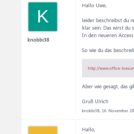
Hallo Uwe,
K
leider beschreibst du n
klar sein. Das wirst d
In den neueren Access 
knobbi38
So wie du das beschrei
http://www.office-loes
Aber wie gesagt, das g
Gruß Ulrich
knobbi38,
16. November 2
Hallo,