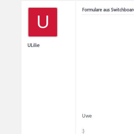
Formulare aus Switchboard
U
ULilie
Uwe
:)