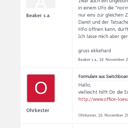
A
zwar auch ein ungebund
in einem UFo die "nor
nur eins zur gleichen Z
Beaker s.a.
Damit und der Tatsach
HFo öffnen kann, dürft
Ich lasse mich aber ge
gruss ekkehard
Beaker s.a.,
16. November 
Formulare aus Switchboard
O
Hallo,
vielleicht hilft Dir die
http://www.office-loe
Ohrkester
Ohrkester,
16. November 2