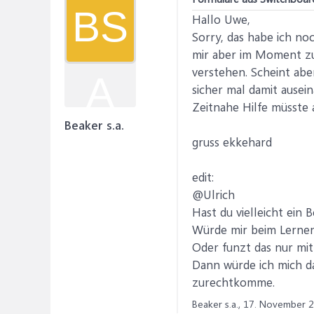
BS
Hallo Uwe,
Sorry, das habe ich no
mir aber im Moment zu
verstehen. Scheint aber
A
sicher mal damit ausei
Zeitnahe Hilfe müsste a
Beaker s.a.
gruss ekkehard
edit:
@Ulrich
Hast du vielleicht ein 
Würde mir beim Lernen
Oder funzt das nur mi
Dann würde ich mich da
zurechtkomme.
Beaker s.a.,
17. November 