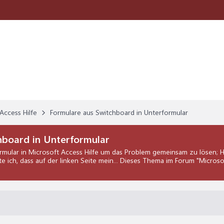
Access Hilfe
Formulare aus Switchboard in Unterformular
hboard in Unterformular
rmular
in
Microsoft Access Hilfe
um das Problem gemeinsam zu lösen; Ha
 ich, dass auf der linken Seite mein... Dieses Thema im Forum "
Microso