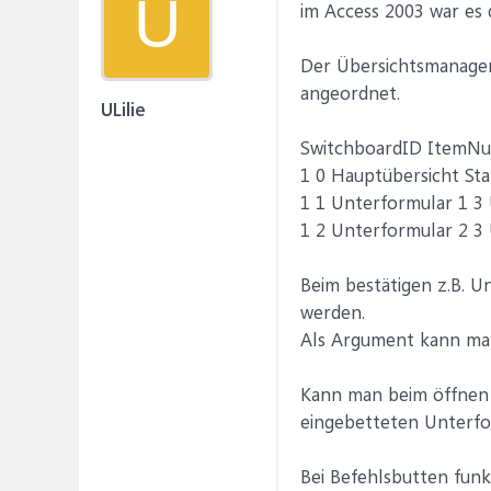
U
im Access 2003 war es 
Der Übersichtsmanager 
angeordnet.
ULilie
SwitchboardID ItemN
1 0 Hauptübersicht St
1 1 Unterformular 1 3
1 2 Unterformular 2 3
Beim bestätigen z.B. U
werden.
Als Argument kann man
Kann man beim öffnen d
eingebetteten Unterfo
Bei Befehlsbutten funkt