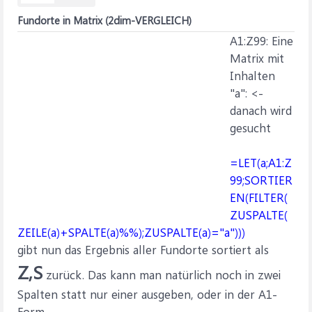
Fundorte in Matrix (2dim-VERGLEICH)
A1:Z99: Eine
Matrix mit
Inhalten
"a": <-
danach wird
gesucht
=LET(a;A1:Z
99;SORTIER
EN(FILTER(
ZUSPALTE(
ZEILE(a)+SPALTE(a)%%);ZUSPALTE(a)="a")))
gibt nun das Ergebnis aller Fundorte sortiert als
Z,S
zurück. Das kann man natürlich noch in zwei
Spalten statt nur einer ausgeben, oder in der A1-
Form.