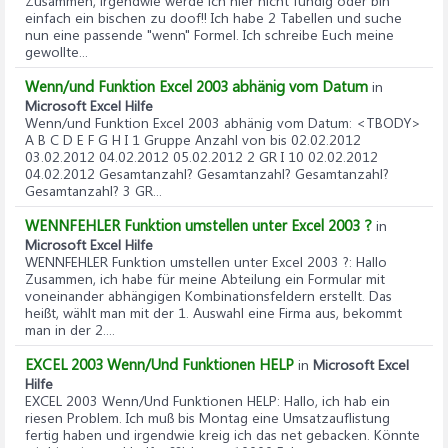
Zusammen, irgendwie werde ich hier nicht fündig oder bin
einfach ein bischen zu doof!! Ich habe 2 Tabellen und suche
nun eine passende "wenn" Formel. Ich schreibe Euch meine
gewollte...
Wenn/und Funktion Excel 2003 abhänig vom Datum
in
Microsoft Excel Hilfe
Wenn/und Funktion Excel 2003 abhänig vom Datum
: <TBODY>
A B C D E F G H I 1 Gruppe Anzahl von bis 02.02.2012
03.02.2012 04.02.2012 05.02.2012 2 GR I 10 02.02.2012
04.02.2012 Gesamtanzahl? Gesamtanzahl? Gesamtanzahl?
Gesamtanzahl? 3 GR...
WENNFEHLER Funktion umstellen unter Excel 2003 ?
in
Microsoft Excel Hilfe
WENNFEHLER Funktion umstellen unter Excel 2003 ?
: Hallo
Zusammen, ich habe für meine Abteilung ein Formular mit
voneinander abhängigen Kombinationsfeldern erstellt. Das
heißt, wählt man mit der 1. Auswahl eine Firma aus, bekommt
man in der 2....
EXCEL 2003 Wenn/Und Funktionen HELP
in
Microsoft Excel
Hilfe
EXCEL 2003 Wenn/Und Funktionen HELP
: Hallo, ich hab ein
riesen Problem. Ich muß bis Montag eine Umsatzauflistung
fertig haben und irgendwie kreig ich das net gebacken. Könnte