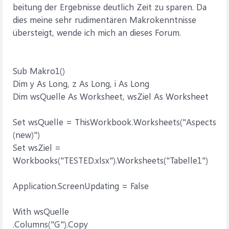
beitung der Ergebnisse deutlich Zeit zu sparen. Da
dies meine sehr rudimentären Makrokenntnisse
übersteigt, wende ich mich an dieses Forum.
Sub Makro1()
Dim y As Long, z As Long, i As Long
Dim wsQuelle As Worksheet, wsZiel As Worksheet
Set wsQuelle = ThisWorkbook.Worksheets("Aspects
(new)")
Set wsZiel =
Workbooks("TESTED.xlsx").Worksheets("Tabelle1")
Application.ScreenUpdating = False
With wsQuelle
.Columns("G").Copy