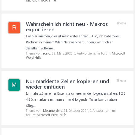
Microsoft Word Hilfe
Wahrscheinlich nicht neu - Makros
Thema
R
exportieren
Hallo zusammen, dies ist mein erster Thread... Also, ich habe zwei
Rechner in meinem Wlan Netzwerk verbunden, damit ich an
derselben Software...
Thema von:
rorro
,
29. März 2025
, 1 Antwort(en), im Forum:
Microsoft
Word Hilfe
Nur markierte Zellen kopieren und
Thema
M
wieder einfügen
Ich habe z.B. in einer Excelliste untereinander folgendes stehen: 1 2 3
4 5 Ich markiere mir nun anhand folgender Tastenkombination
(Strg...
Thema von:
Melanie_dme
,
21. Oktober 2024
, 1 Antwort(en), im
Forum:
Microsoft Excel Hilfe