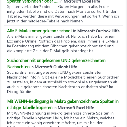
Spalten verbinden? oder .....
in
Microsoft Excel Hilfe
Spalten verbinden? oder .....
: Guten Morgen an alle, In der
mitglieder-Tabelle sind die Daten nach Monate sortiert. In der
Tabelle1 werden diese mit Verbindungen mit sortiert. Wenn ich
jetzt in der mitglieder-Tabelle nach Namen...
Alle E-Mails immer gekennzeichnet
in
Microsoft Outlook Hilfe
Alle E-Mails immer gekennzeichnet
: Hallo, ich habe bei einem
Exchange Online Postfach das Problem, dass immer alle E-Mails
im Posteingang mit dem Fähnchen gekennzeichnet sind und
die komplette Zeile der E-Mail gelb hinterlegt ist....
Suchordner mit ungelesenen UND gekennzeichneten
Nachrichten
in
Microsoft Outlook Hilfe
Suchordner mit ungelesenen UND gekennzeichneten
Nachrichten
: Moin! Gibt es eine Möglichkeit, einen Suchordner
zu erstellen, in dem ausschließlich sowohl alle ungelesenen als
auch alle gekennzeichneten Nachrichten enthalten sind? Im
Dialog für die...
Mit WENN-Bedingung in Makro gekennzeichnete Spalten in
richtige Tabelle kopieren
in
Microsoft Excel Hilfe
Mit WENN-Bedingung in Makro gekennzeichnete Spalten in
richtige Tabelle kopieren
: Hallo, Ich habe ein Makro, welches
ich gerne ein wenig erweitern möchte, um mir bei der