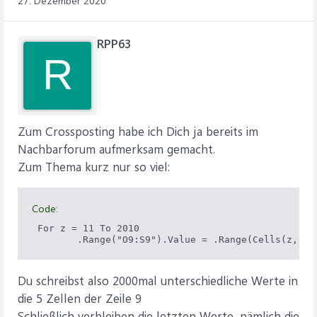
27. Dezember 2020
RPP63
R
Zum Crossposting habe ich Dich ja bereits im
Nachbarforum aufmerksam gemacht.
Zum Thema kurz nur so viel:
Code:
 For z = 11 To 2010

        .Range("O9:S9").Value = .Range(Cells(z, "O
Du schreibst also 2000mal unterschiedliche Werte in
die 5 Zellen der Zeile 9
Schließlich verbleiben die letzten Werte, nämlich die