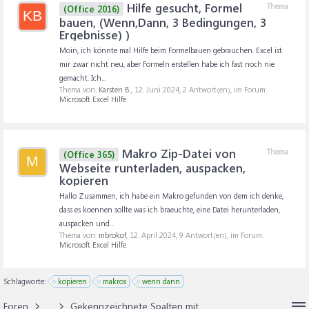
Hilfe gesucht, Formel
Thema
(Office 2016)
KB
bauen, (Wenn,Dann, 3 Bedingungen, 3
Ergebnisse) )
Moin, ich könnte mal Hilfe beim Formelbauen gebrauchen. Excel ist
mir zwar nicht neu, aber Formeln erstellen habe ich fast noch nie
gemacht. Ich...
Thema von:
Karsten B.
,
12. Juni 2024
, 2 Antwort(en), im Forum:
Microsoft Excel Hilfe
Makro Zip-Datei von
Thema
(Office 365)
M
Webseite runterladen, auspacken,
kopieren
Hallo Zusammen, ich habe ein Makro gefunden von dem ich denke,
dass es koennen sollte was ich braeuchte, eine Datei herunterladen,
auspacken und...
Thema von:
mbrokof
,
12. April 2024
, 9 Antwort(en), im Forum:
Microsoft Excel Hilfe
Schlagworte:
kopieren
makros
wenn dann
Foren
...
Gekennzeichnete Spalten mit