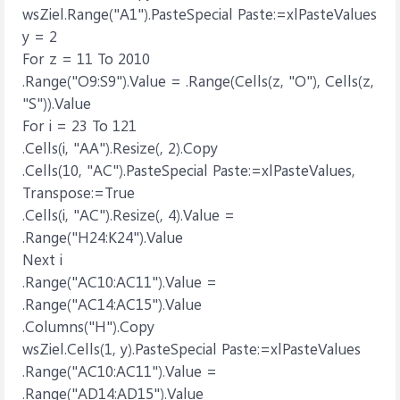
wsZiel.Range("A1").PasteSpecial Paste:=xlPasteValues
y = 2
For z = 11 To 2010
.Range("O9:S9").Value = .Range(Cells(z, "O"), Cells(z,
"S")).Value
For i = 23 To 121
.Cells(i, "AA").Resize(, 2).Copy
.Cells(10, "AC").PasteSpecial Paste:=xlPasteValues,
Transpose:=True
.Cells(i, "AC").Resize(, 4).Value =
.Range("H24:K24").Value
Next i
.Range("AC10:AC11").Value =
.Range("AC14:AC15").Value
.Columns("H").Copy
wsZiel.Cells(1, y).PasteSpecial Paste:=xlPasteValues
.Range("AC10:AC11").Value =
.Range("AD14:AD15").Value