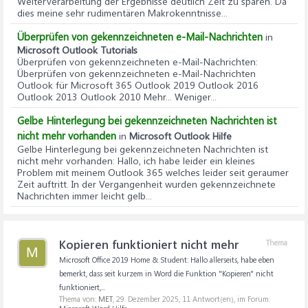
Weiterverarbeitung der Ergebnisse deutlich Zeit zu sparen. Da
dies meine sehr rudimentären Makrokenntnisse...
Überprüfen von gekennzeichneten e-Mail-Nachrichten
in
Microsoft Outlook Tutorials
Überprüfen von gekennzeichneten e-Mail-Nachrichten
:
Überprüfen von gekennzeichneten e-Mail-Nachrichten
Outlook für Microsoft 365 Outlook 2019 Outlook 2016
Outlook 2013 Outlook 2010 Mehr... Weniger...
Gelbe Hinterlegung bei gekennzeichneten Nachrichten ist
nicht mehr vorhanden
in
Microsoft Outlook Hilfe
Gelbe Hinterlegung bei gekennzeichneten Nachrichten ist
nicht mehr vorhanden
: Hallo, ich habe leider ein kleines
Problem mit meinem Outlook 365 welches leider seit geraumer
Zeit auftritt. In der Vergangenheit wurden gekennzeichnete
Nachrichten immer leicht gelb...
Kopieren funktioniert nicht mehr
Thema
M
Microsoft Office 2019 Home & Student: Hallo allerseits, habe eben
bemerkt, dass seit kurzem in Word die Funktion "Kopieren" nicht
funktioniert,...
Thema von:
MET
,
29. Dezember 2025
, 11 Antwort(en), im Forum: