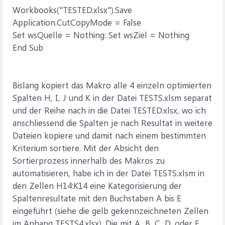
Workbooks("TESTED.xlsx").Save
Application.CutCopyMode = False
Set wsQuelle = Nothing: Set wsZiel = Nothing
End Sub
Bislang kopiert das Makro alle 4 einzeln optimierten
Spalten H, I, J und K in der Datei TESTS.xlsm separat
und der Reihe nach in die Datei TESTED.xlsx, wo ich
anschliessend die Spalten je nach Resultat in weitere
Dateien kopiere und damit nach einem bestimmten
Kriterium sortiere. Mit der Absicht den
Sortierprozess innerhalb des Makros zu
automatisieren, habe ich in der Datei TESTS.xlsm in
den Zellen H14:K14 eine Kategorisierung der
Spaltenresultate mit den Buchstaben A bis E
eingeführt (siehe die gelb gekennzeichneten Zellen
im Anhang TESTS4.xlsx). Die mit A, B, C, D, oder E