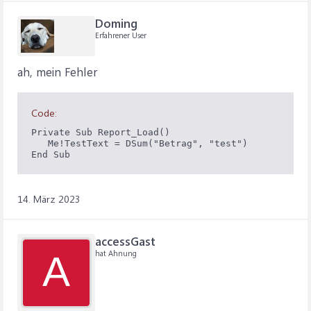
Doming
Erfahrener User
ah, mein Fehler
Code:
Private Sub Report_Load()

   Me!TestText = DSum("Betrag", "test")

End Sub
14. März 2023
accessGast
hat Ahnung
A