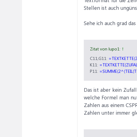
Textformat für die Zell
Stellen ist auch ungüns
Sehe ich auch grad das i
Zitat von lupo1:
↑
C11;G11:
=TEXTKETTE(ZU
K11:
=TEXTKETTE(ZUFALL
P11:
=SUMME(2^(TEIL(TE
Das ist aber kein Zufal
welche Formel man nut
Zahlen aus einem CSPRN
Zahlen unter immer gl