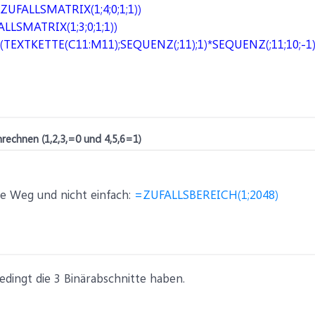
UFALLSMATRIX(1;4;0;1;1))
LSMATRIX(1;3;0;1;1))
EXTKETTE(C11:M11);SEQUENZ(;11);1)*SEQUENZ(;11;10;-1)
rechnen (1,2,3,=0 und 4,5,6=1)
e Weg und nicht einfach:
=ZUFALLSBEREICH(1;2048)
nbedingt die 3 Binärabschnitte haben.