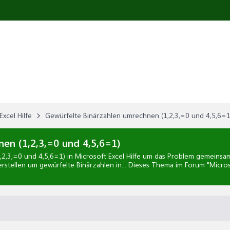
Excel Hilfe
Gewürfelte Binärzahlen umrechnen (1,2,3,=0 und 4,5,6=1
en (1,2,3,=0 und 4,5,6=1)
,2,3,=0 und 4,5,6=1)
in
Microsoft Excel Hilfe
um das Problem gemeinsam zu
e erstellen um gewürfelte Binärzahlen in... Dieses Thema im Forum "
Micros