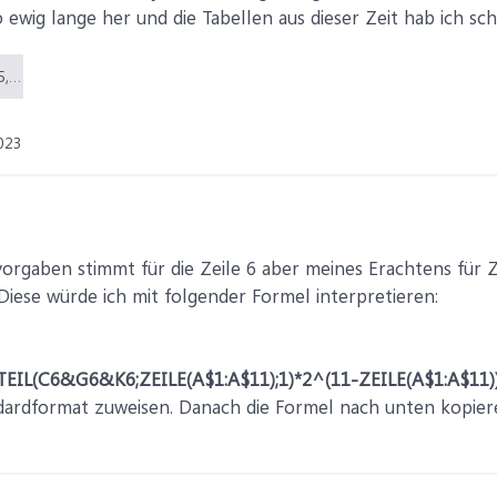
 ewig lange her und die Tabellen aus dieser Zeit hab ich sc
Würfeltabelle.xlsx (5,9 KB)
023
vorgaben stimmt für die Zeile 6 aber meines Erachtens für Ze
Diese würde ich mit folgender Formel interpretieren:
(C6&G6&K6;ZEILE(A$1:A$11);1)*2^(11-ZEILE(A$1:A$11)
ndardformat zuweisen. Danach die Formel nach unten kopier