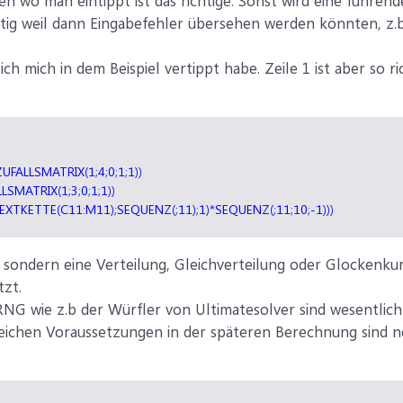
en wo man eintippt ist das richtige. Sonst wird eine führen
tig weil dann Eingabefehler übersehen werden könnten, z.b. 
ch mich in dem Beispiel vertippt habe. Zeile 1 ist aber so ric
FALLSMATRIX(1;4;0;1;1))
SMATRIX(1;3;0;1;1))
XTKETTE(C11:M11);SEQUENZ(;11);1)*SEQUENZ(;11;10;-1)))
l sondern eine Verteilung, Gleichverteilung oder Glockenkur
zt.
G wie z.b der Würfler von Ultimatesolver sind wesentlich
eichen Voraussetzungen in der späteren Berechnung sind n