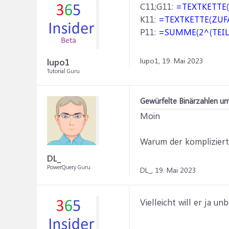
C11;G11:
=TEXTKETTE(Z
K11:
=TEXTKETTE(ZUFAL
P11:
=SUMME(2^(TEIL(T
lupo1,
19. Mai 2023
lupo1
Tutorial Guru
Gewürfelte Binärzahlen um
Moin
Warum der kompliziert
DL_
PowerQuery Guru
DL_,
19. Mai 2023
Vielleicht will er ja u