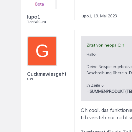
lupo1,
19. Mai 2023
lupo1
Tutorial Guru
G
Zitat von neopa C:
↑
Hallo,
Deine Beispielergebnisvo
Beschreibung überein. Di
Guckmawiesgeht
User
In Zeile 6:
=SUMMENPRODUKT(TEIL(C
und der Zelle das Stand
Oh cool, das funktioni
Ich versteh nur nicht w