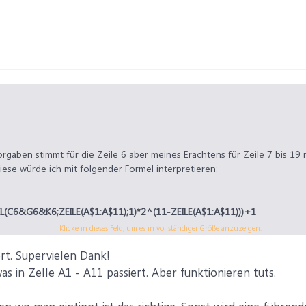
rgaben stimmt für die Zeile 6 aber meines Erachtens für Zeile 7 bis 19 
ese würde ich mit folgender Formel interpretieren:
6&G6&K6;ZEILE(A$1:A$11);1)*2^(11-ZEILE(A$1:A$11)))+1
ardformat zuweisen. Danach die Formel nach unten kopieren.
Klicke in dieses Feld, um es in vollständiger Größe anzuzeigen.
ert. Supervielen Dank!
as in Zelle A1 - A11 passiert. Aber funktionieren tuts.