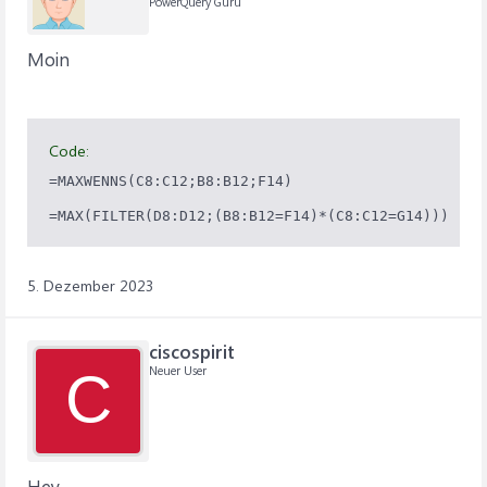
PowerQuery Guru
Moin
Code:
=MAXWENNS(C8:C12;B8:B12;F14)

=MAX(FILTER(D8:D12;(B8:B12=F14)*(C8:C12=G14)))
5. Dezember 2023
ciscospirit
Neuer User
C
Hey,