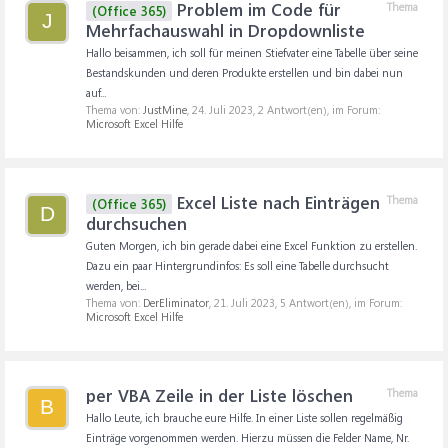
Problem im Code für
Thema
(Office 365)
J
Mehrfachauswahl in Dropdownliste
Hallo beisammen, ich soll für meinen Stiefvater eine Tabelle über seine
Bestandskunden und deren Produkte erstellen und bin dabei nun
auf...
Thema von:
JustMine
,
24. Juli 2023
, 2 Antwort(en), im Forum:
Microsoft Excel Hilfe
Excel Liste nach Einträgen
Thema
(Office 365)
D
durchsuchen
Guten Morgen, ich bin gerade dabei eine Excel Funktion zu erstellen.
Dazu ein paar Hintergrundinfos: Es soll eine Tabelle durchsucht
werden, bei...
Thema von:
DerEliminator
,
21. Juli 2023
, 5 Antwort(en), im Forum:
Microsoft Excel Hilfe
per VBA Zeile in der Liste löschen
Thema
B
Hallo Leute, ich brauche eure Hilfe. In einer Liste sollen regelmäßig
Einträge vorgenommen werden. Hierzu müssen die Felder Name, Nr.