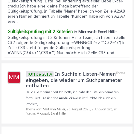
Gültigkeitsprüfung "Liste" bei Änderung aktualisie
: Liebe Excel-
cracks Ich habe eine kleine Frage betreffend der
Gültigkeitsprüfung. In Tabelle "Name" habe ich von Zelle A2:A8
einen Namen definiert. In Tabelle "Kunden" habe ich von A2:A7
eine...
Gültigkeitsprüfung mit 2 Kriterien
in
Microsoft Excel Hilfe
Gültigkeitsprüfung mit 2 Kriterien
: Hallo Team, ich habe in Zelle
C32 folgende Gültigkeitsprüfung: =WENN(C32<>"";C32="x") In
Zelle C33 steht folgende Gültigkeitsprüfung:
=WENN(C34<>"";C33="") Nun möchte ich Zelle C33 und...
In Suchfeld Listen-Namen
Thema
(Office 2010)
MM
eingeben, die wiederrum Suchparameter
enthalten
Hallo alle miteinander! Ich hoffe, ich habe den Titel einigermaßen
formuliert. Die richtige Ausdrucksweise ist fürchte ich auch ein
Problem,...
Thema von:
Maitlynn Miller
,
26. August 2023
, 2 Antwort(en), im
Forum:
Microsoft Excel Hilfe