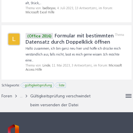
alt, Stück,...
Thema von:
badboyxx
,
4. Juli 2023
, 13 Antwort(en), im Forum:
Microsoft Excel Hilfe
Formular mit bestimmten
Thema
(Office 2016)
L
Datensatz durch Doppelklick öffnen
Hallo zusammen, ich bin ganz neu hier und hoffe ich drücke mich
verständlich aus, falls nicht, lasst es mich gerne wissen. Ich möchte
eine...
Thema von:
Linde
,
11. Mai 2023
, 3 Antwort(en), im Forum:
Microsoft
Access Hilfe
Schlagworte:
gültigkeitsprüfung
liste
Foren
...
Gültigkeitsprüfung verschwindet
beim versenden der Datei