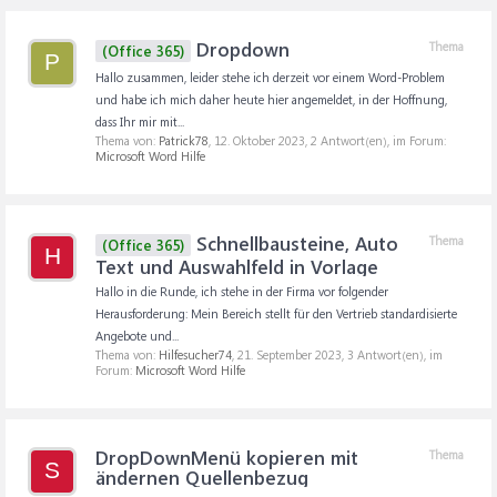
Dropdown
Thema
(Office 365)
P
Hallo zusammen, leider stehe ich derzeit vor einem Word-Problem
und habe ich mich daher heute hier angemeldet, in der Hoffnung,
dass Ihr mir mit...
Thema von:
Patrick78
,
12. Oktober 2023
, 2 Antwort(en), im Forum:
Microsoft Word Hilfe
Schnellbausteine, Auto
Thema
(Office 365)
H
Text und Auswahlfeld in Vorlage
Hallo in die Runde, ich stehe in der Firma vor folgender
Herausforderung: Mein Bereich stellt für den Vertrieb standardisierte
Angebote und...
Thema von:
Hilfesucher74
,
21. September 2023
, 3 Antwort(en), im
Forum:
Microsoft Word Hilfe
DropDownMenü kopieren mit
Thema
S
ändernen Quellenbezug