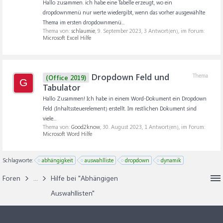
Hallo zusammen. ich habe eine Tabelle erzeugt, wo ein
dropdownmenü nur werte wiedergibt, wenn das vorher ausgewählte
Thema im ersten dropdownmenü...
Thema von:
schlaumie
,
9. September 2023
, 3 Antwort(en), im Forum:
Microsoft Excel Hilfe
Dropdown Feld und
Thema
(Office 2019)
G
Tabulator
Hallo Zusammen! Ich habe in einem Word-Dokument ein Dropdown
Feld (Inhaltssteuerelement) erstellt. Im restlichen Dokument sind
viele...
Thema von:
Good2know
,
30. August 2023
, 1 Antwort(en), im Forum:
Microsoft Word Hilfe
Schlagworte:
abhängigkeit
auswahlliste
dropdown
dynamik
Foren
...
Hilfe bei "Abhängigen
Auswahllisten"