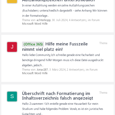
In einer Aufzählung werden einzelne Aufzählungszeichen
(Buchstaben) unterschiedlich dargestellt - siehe Anhang Wir können
in der Formatvorlage...
Thema von:
achterkopp
,
30. Juli 2024
, 4 Antwort(en), im Forum:
Microsoft Word Hilfe
Hilfe meine Fusszeile
Thema
(Office 365)
J
nimmt viel platz ein!
Hallo liebe Community, Ich schreibe gerade eine Facharbeit und
benötige dringend hilfe! Morgen muss ich diese Datei ausgedruckt
abgeben, jedoch...
Thema von:
Jonas187
,
3. März 2024
, 2 Antwort(en), im Forum:
Microsoft Word Hilfe
Überschrift nach Formatierung im
Thema
S
Inhaltsverzeichnis falsch angezeigt
Hallo Zusammen ! Ich erstelle gerade eine Hausarbeit für mein
Studium und habe folgendes Problem: Vorab, es ist ein juristisches
Gutachten und...