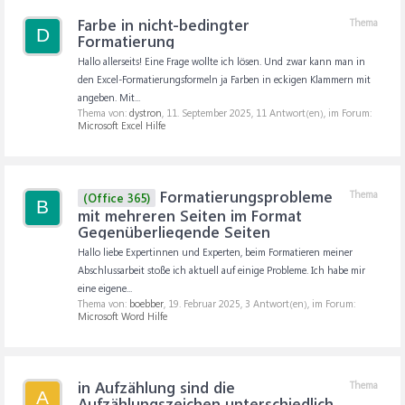
Farbe in nicht-bedingter
Thema
D
Formatierung
Hallo allerseits! Eine Frage wollte ich lösen. Und zwar kann man in
den Excel-Formatierungsformeln ja Farben in eckigen Klammern mit
angeben. Mit...
Thema von:
dystron
,
11. September 2025
, 11 Antwort(en), im Forum:
Microsoft Excel Hilfe
Formatierungsprobleme
Thema
(Office 365)
B
mit mehreren Seiten im Format
Gegenüberliegende Seiten
Hallo liebe Expertinnen und Experten, beim Formatieren meiner
Abschlussarbeit stoße ich aktuell auf einige Probleme. Ich habe mir
eine eigene...
Thema von:
boebber
,
19. Februar 2025
, 3 Antwort(en), im Forum:
Microsoft Word Hilfe
in Aufzählung sind die
Thema
A
Aufzählungszeichen unterschiedlich