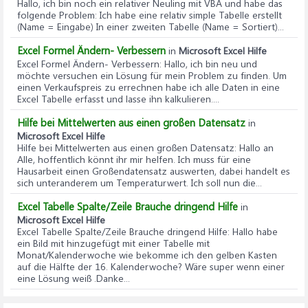
Hallo, ich bin noch ein relativer Neuling mit VBA und habe das
folgende Problem: Ich habe eine relativ simple Tabelle erstellt
(Name = Eingabe) In einer zweiten Tabelle (Name = Sortiert)...
Excel Formel Ändern- Verbessern
in
Microsoft Excel Hilfe
Excel Formel Ändern- Verbessern
: Hallo, ich bin neu und
möchte versuchen ein Lösung für mein Problem zu finden. Um
einen Verkaufspreis zu errechnen habe ich alle Daten in eine
Excel Tabelle erfasst und lasse ihn kalkulieren....
Hilfe bei Mittelwerten aus einen großen Datensatz
in
Microsoft Excel Hilfe
Hilfe bei Mittelwerten aus einen großen Datensatz
: Hallo an
Alle, hoffentlich könnt ihr mir helfen. Ich muss für eine
Hausarbeit einen Großendatensatz auswerten, dabei handelt es
sich unteranderem um Temperaturwert. Ich soll nun die...
Excel Tabelle Spalte/Zeile Brauche dringend Hilfe
in
Microsoft Excel Hilfe
Excel Tabelle Spalte/Zeile Brauche dringend Hilfe
: Hallo habe
ein Bild mit hinzugefügt mit einer Tabelle mit
Monat/Kalenderwoche wie bekomme ich den gelben Kasten
auf die Hälfte der 16. Kalenderwoche? Wäre super wenn einer
eine Lösung weiß .Danke...