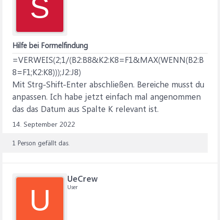
S
Hilfe bei Formelfindung
=VERWEIS(2;1/(B2:B8&K2:K8=F1&MAX(WENN(B2:B
8=F1;K2:K8)));J2:J8)
Mit Strg-Shift-Enter abschließen. Bereiche musst du
anpassen. Ich habe jetzt einfach mal angenommen
das das Datum aus Spalte K relevant ist.
14. September 2022
1 Person gefällt das.
UeCrew
User
U