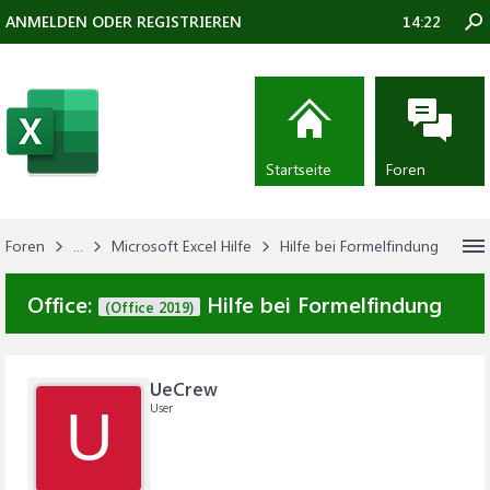
ANMELDEN ODER REGISTRIEREN
14:22
Startseite
Foren
Foren
...
Microsoft Excel Hilfe
Hilfe bei Formelfindung
Office:
Hilfe bei Formelfindung
(Office 2019)
UeCrew
User
U