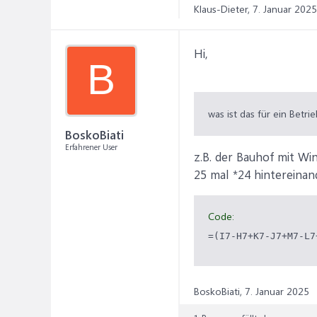
Klaus-Dieter,
7. Januar 2025
Hi,
B
was ist das für ein Betri
BoskoBiati
Erfahrener User
z.B. der Bauhof mit Win
25 mal *24 hintereinan
Code:
=(I7-H7+K7-J7+M7-L7
BoskoBiati,
7. Januar 2025