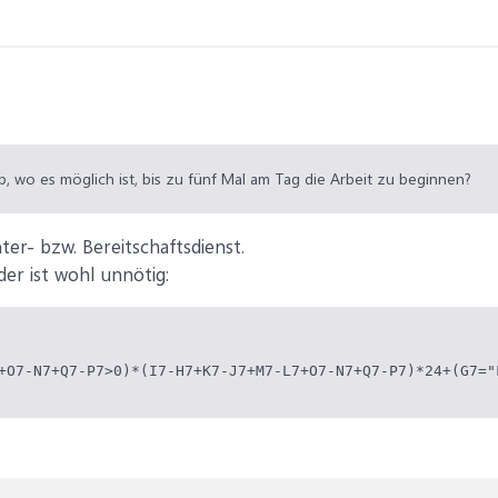
eb, wo es möglich ist, bis zu fünf Mal am Tag die Arbeit zu beginnen?
ter- bzw. Bereitschaftsdienst.
der ist wohl unnötig:
+O7-N7+Q7-P7>0)*(I7-H7+K7-J7+M7-L7+O7-N7+Q7-P7)*24+(G7="