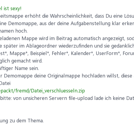
l ist sexy!
itsmappe erhöht die Wahrscheinlichkeit, dass Du eine Lösu
e eine Demomappe, aus der deine Aufgabenstellung klar erke
inamen hoch.
ladenen Mappe wird im Beitrag automatisch angezeigt, sod
 sie später im Ablageordner wiederzufinden und sie gedank
t*, Mappe*, Beispiel*, Fehler*, Kalender*, UserForm*, Foru
lich gemacht wird.
äftiger Name sein.
r Demomappe deine Originalmappe hochladen willst, diese a
Datei
epackt/fremd/Datei_verschluesseln.zip
itte: von unsicheren Servern file-upload lade ich keine Dat
nung zu dem Thema.