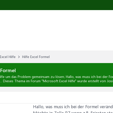
Excel Hilfe
Hilfe Excel Formel
 Formel
lfe
um das Problem gemeinsam zu lösen; Hallo, was muss ich bei der Fo
t... Dieses Thema im Forum "
Microsoft Excel Hilfe
" wurde erstellt von Jos
Hallo, was muss ich bei der Formel veränd
Möchte in Zelle R7 wenn z.B. Feiertag ste