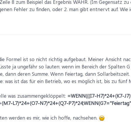
eile 8 zum Beispiel das Ergebnis WAHR. (Im Gegensatz zu d
genen Fehler zu finden, oder 2. man gibt entnervt auf. Wie 
 die Formel ist so nicht richtig aufgebaut. Meiner Ansicht na
müsste ja ungefähr so lauten: wenn im Bereich der Spalten G
ge, dann deren Summe. Wenn Feiertag, dann Sollarbeitszeit.
ge: was ist das für ein Betrieb, wo es möglich ist, bis zu fün
elle was zusammengeklöppelt:
=WENN(((I7-H7)*24+(K7-J7)
+(M7-L7)*24+(O7-N7)*24+(Q7-P7)*24;WENN(G7="Feiertag";F
ten werden es mir, wie ich hoffe, nachsehen.