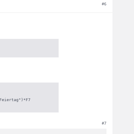
#6
Feiertag")*F7
#7