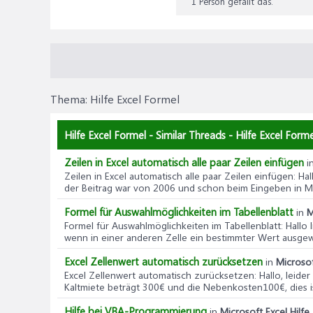
1 Person gefällt das.
Thema:
Hilfe Excel Formel
Hilfe Excel Formel - Similar Threads - Hilfe Excel Forme
Zeilen in Excel automatisch alle paar Zeilen einfügen
i
Zeilen in Excel automatisch alle paar Zeilen einfügen
: Ha
der Beitrag war von 2006 und schon beim Eingeben in MS
Formel für Auswahlmöglichkeiten im Tabellenblatt
in
M
Formel für Auswahlmöglichkeiten im Tabellenblatt
: Hallo
wenn in einer anderen Zelle ein bestimmter Wert ausgewä
Excel Zellenwert automatisch zurücksetzen
in
Microsof
Excel Zellenwert automatisch zurücksetzen
: Hallo, leid
Kaltmiete beträgt 300€ und die Nebenkosten100€, dies ist
Hilfe bei VBA-Programmierung
in
Microsoft Excel Hilfe