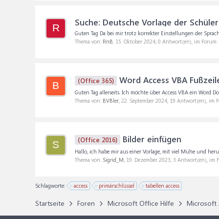
Suche: Deutsche Vorlage der Schüle
R
Guten Tag Da bei mir trotz korrekter Einstellungen der Sprach
Thema von:
RnB
,
15. Oktober 2024
, 0 Antwort(en), im Forum:
Word Access VBA Fußzeil
(Office 365)
B
Guten Tag allerseits. Ich möchte über Access VBA ein Word Dok
Thema von:
BVBler
,
22. September 2024
, 19 Antwort(en), im 
Bilder einfügen
(Office 2016)
S
Hallo, ich habe mir aus einer Vorlage, mit viel Mühe und he
Thema von:
Sigrid_M
,
19. Dezember 2023
, 3 Antwort(en), im
Schlagworte:
access
primärschlüssel
tabellen access
Startseite
Foren
Microsoft Office Hilfe
Microsoft 