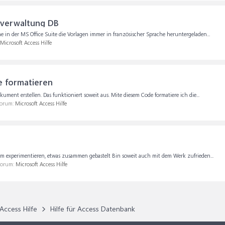
rverwaltung DB
e in der MS Office Suite die Vorlagen immer in französischer Sprache heruntergeladen...
Microsoft Access Hilfe
e formatieren
ument erstellen. Das funktioniert soweit aus. Mite diesem Code formatiere ich die...
Forum:
Microsoft Access Hilfe
rum experimentieren, etwas zusammen gebastelt Bin soweit auch mit dem Werk zufrieden...
 Forum:
Microsoft Access Hilfe
Access Hilfe
Hilfe für Access Datenbank