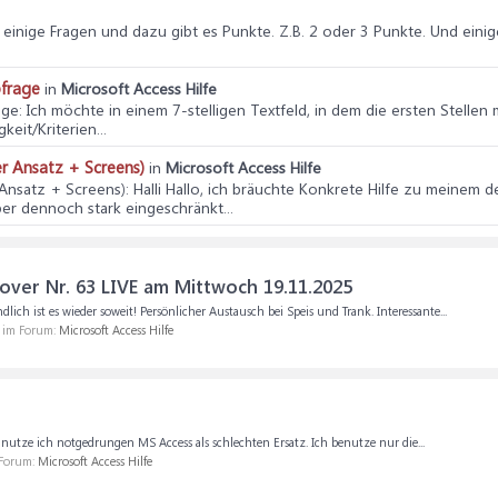
 einige Fragen und dazu gibt es Punkte. Z.B. 2 oder 3 Punkte. Und einigen
bfrage
in
Microsoft Access Hilfe
age
: Ich möchte in einem 7-stelligen Textfeld, in dem die ersten Stellen 
eit/Kriterien...
er Ansatz + Screens)
in
Microsoft Access Hilfe
 Ansatz + Screens)
: Halli Hallo, ich bräuchte Konkrete Hilfe zu meinem
r dennoch stark eingeschränkt...
er Nr. 63 LIVE am Mittwoch 19.11.2025
 ist es wieder soweit! Persönlicher Austausch bei Speis und Trank. Interessante...
, im Forum:
Microsoft Access Hilfe
utze ich notgedrungen MS Access als schlechten Ersatz. Ich benutze nur die...
 Forum:
Microsoft Access Hilfe