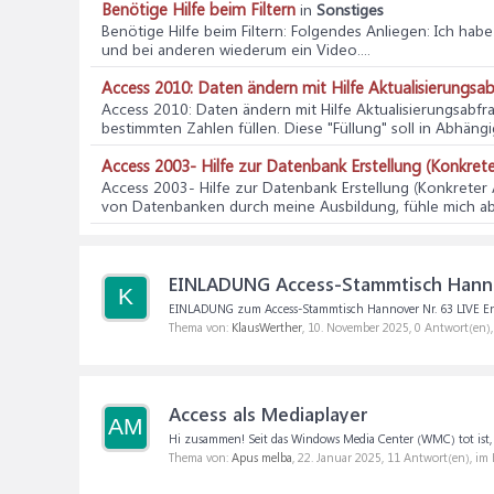
Benötige Hilfe beim Filtern
in
Sonstiges
Benötige Hilfe beim Filtern
: Folgendes Anliegen: Ich habe
und bei anderen wiederum ein Video....
Access 2010: Daten ändern mit Hilfe Aktualisierungsa
Access 2010: Daten ändern mit Hilfe Aktualisierungsabfr
bestimmten Zahlen füllen. Diese "Füllung" soll in Abhängigk
Access 2003- Hilfe zur Datenbank Erstellung (Konkret
Access 2003- Hilfe zur Datenbank Erstellung (Konkreter
von Datenbanken durch meine Ausbildung, fühle mich abe
EINLADUNG Access-Stammtisch Hannov
K
EINLADUNG zum Access-Stammtisch Hannover Nr. 63 LIVE Endlich
Thema von:
KlausWerther
,
10. November 2025
, 0 Antwort(en)
Access als Mediaplayer
AM
Hi zusammen! Seit das Windows Media Center (WMC) tot ist, n
Thema von:
Apus melba
,
22. Januar 2025
, 11 Antwort(en), im