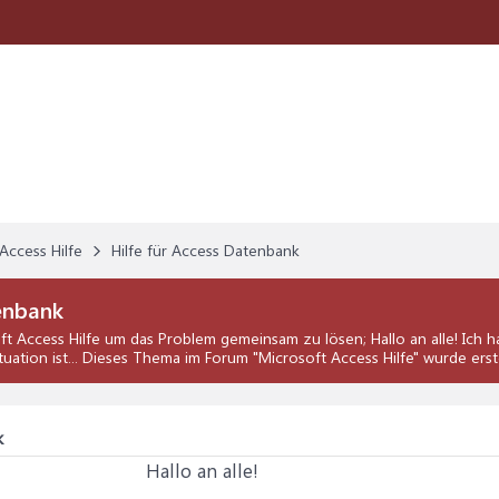
Access Hilfe
Hilfe für Access Datenbank
enbank
ft Access Hilfe
um das Problem gemeinsam zu lösen; Hallo an alle! Ich ha
tuation ist... Dieses Thema im Forum "
Microsoft Access Hilfe
" wurde erst
k
Hallo an alle!