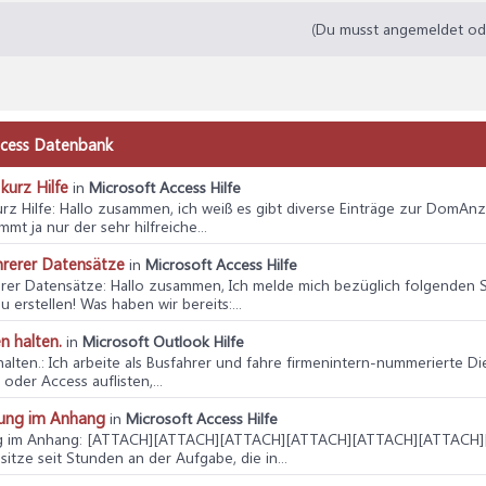
(Du musst angemeldet oder
Access Datenbank
kurz Hilfe
in
Microsoft Access Hilfe
rz Hilfe
: Hallo zusammen, ich weiß es gibt diverse Einträge zur DomAnzah
t ja nur der sehr hilfreiche...
hrerer Datensätze
in
Microsoft Access Hilfe
erer Datensätze
: Hallo zusammen, Ich melde mich bezüglich folgenden S
erstellen! Was haben wir bereits:...
n halten.
in
Microsoft Outlook Hilfe
alten.
: Ich arbeite als Busfahrer und fahre firmenintern-nummerierte Di
oder Access auflisten,...
itung im Anhang
in
Microsoft Access Hilfe
ng im Anhang
: [ATTACH][ATTACH][ATTACH][ATTACH][ATTACH][ATTACH][ATT
itze seit Stunden an der Aufgabe, die in...