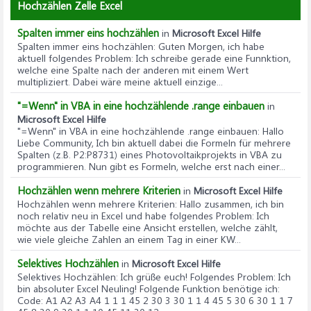
Hochzählen Zelle Excel
Spalten immer eins hochzählen
in
Microsoft Excel Hilfe
Spalten immer eins hochzählen
: Guten Morgen, ich habe
aktuell folgendes Problem: Ich schreibe gerade eine Funnktion,
welche eine Spalte nach der anderen mit einem Wert
multipliziert. Dabei wäre meine aktuell einzige...
"=Wenn" in VBA in eine hochzählende .range einbauen
in
Microsoft Excel Hilfe
"=Wenn" in VBA in eine hochzählende .range einbauen
: Hallo
Liebe Community, Ich bin aktuell dabei die Formeln für mehrere
Spalten (z.B. P2:P8731) eines Photovoltaikprojekts in VBA zu
programmieren. Nun gibt es Formeln, welche erst nach einer...
Hochzählen wenn mehrere Kriterien
in
Microsoft Excel Hilfe
Hochzählen wenn mehrere Kriterien
: Hallo zusammen, ich bin
noch relativ neu in Excel und habe folgendes Problem: Ich
möchte aus der Tabelle eine Ansicht erstellen, welche zählt,
wie viele gleiche Zahlen an einem Tag in einer KW...
Selektives Hochzählen
in
Microsoft Excel Hilfe
Selektives Hochzählen
: Ich grüße euch! Folgendes Problem: Ich
bin absoluter Excel Neuling! Folgende Funktion benötige ich:
Code: A1 A2 A3 A4 1 1 1 45 2 30 3 30 1 1 4 45 5 30 6 30 1 1 7