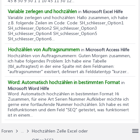
45 8 30 9 30 1 1 10 45 11 30 12...
Variable zerlegen und hochzählen
in
Microsoft Excel Hilfe
Variable zerlegen und hochzählen
: Hallo zusammen, ich habe
z.B. folgende Zeilen im Code: Code: SH_schliesser_Option1
SH_schliesser_Option2 SH_schliesser_Option3
SH_schliesser_Option4 SH_schliesser_Option5
SH_schliesser_Option6...
Hochzählen von Auftragsnummern
in
Microsoft Access Hilfe
Hochzählen von Auftragsnummern
: Guten Morgen zusammen,
ich habe folgendes Problem: Ich habe eine Tabelle
(tbl_auftragtest) in der eine Spalte mit dem Feldnamen:
"auftragsnummer" existiert, definiert als Felddatentyp "kurzer...
Word: Automatisch hochzählen in bestimmten Format
in
Microsoft Word Hilfe
Word: Automatisch hochzählen in bestimmten Format
: Hi
Zusammen, für eine Art Serien Nummer Aufkleber möchte ich
gerne eine fortlaufende Nummer hochzählen. Ich habe es mit
Feldfunktionen und dem Feld "SEQ" getestet, was funktioniert
ist in einem...
Foren
...
Hochzählen Zelle Excel oder