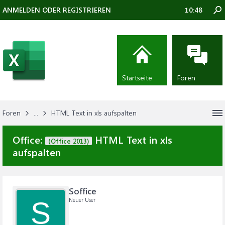
ANMELDEN ODER REGISTRIEREN
10:48
Startseite
Foren
Foren
...
HTML Text in xls aufspalten
Office:
HTML Text in xls
(Office 2013)
aufspalten
Soffice
Neuer User
S