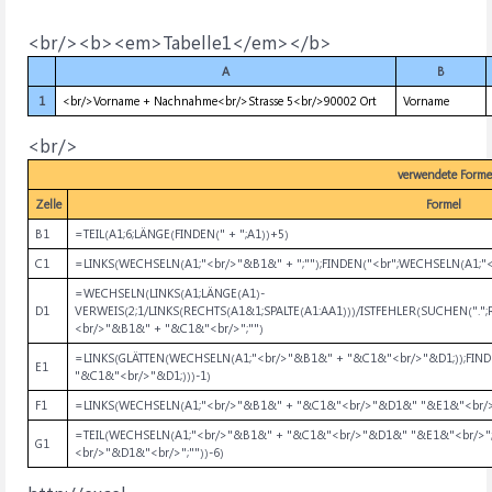
<br/><b><em>Tabelle1</em></b>
A
B
1
<br/>Vorname + Nachnahme<br/>Strasse 5<br/>90002 Ort
Vorname
<br/>
verwendete Forme
Zelle
Formel
B1
=TEIL(A1;6;LÄNGE(FINDEN(" + ";A1))+5)
C1
=LINKS(WECHSELN(A1;"<br/>"&B1&" + ";"");FINDEN("<br";WECHSELN(A1;"<b
=WECHSELN(LINKS(A1;LÄNGE(A1)-
D1
VERWEIS(2;1/LINKS(RECHTS(A1&1;SPALTE(A1:AA1)))/ISTFEHLER(SUCHEN(".";RE
<br/>"&B1&" + "&C1&"<br/>";"")
=LINKS(GLÄTTEN(WECHSELN(A1;"<br/>"&B1&" + "&C1&"<br/>"&D1;));FIND
E1
"&C1&"<br/>"&D1;)))-1)
F1
=LINKS(WECHSELN(A1;"<br/>"&B1&" + "&C1&"<br/>"&D1&" "&E1&"<br/>"
=TEIL(WECHSELN(A1;"<br/>"&B1&" + "&C1&"<br/>"&D1&" "&E1&"<br/>";
G1
<br/>"&D1&"<br/>";""))-6)