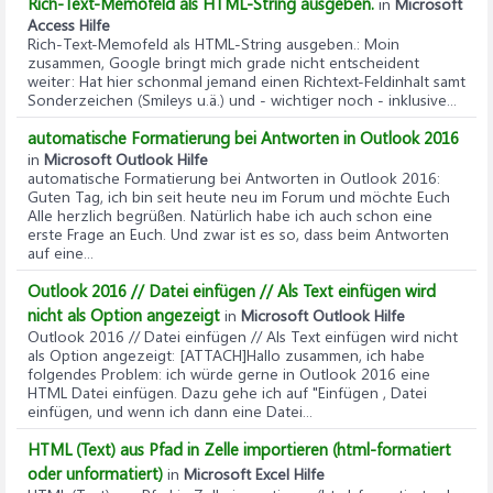
Rich-Text-Memofeld als HTML-String ausgeben.
in
Microsoft
Access Hilfe
Rich-Text-Memofeld als HTML-String ausgeben.
: Moin
zusammen, Google bringt mich grade nicht entscheident
weiter: Hat hier schonmal jemand einen Richtext-Feldinhalt samt
Sonderzeichen (Smileys u.ä.) und - wichtiger noch - inklusive...
automatische Formatierung bei Antworten in Outlook 2016
in
Microsoft Outlook Hilfe
automatische Formatierung bei Antworten in Outlook 2016
:
Guten Tag, ich bin seit heute neu im Forum und möchte Euch
Alle herzlich begrüßen. Natürlich habe ich auch schon eine
erste Frage an Euch. Und zwar ist es so, dass beim Antworten
auf eine...
Outlook 2016 // Datei einfügen // Als Text einfügen wird
nicht als Option angezeigt
in
Microsoft Outlook Hilfe
Outlook 2016 // Datei einfügen // Als Text einfügen wird nicht
als Option angezeigt
: [ATTACH]Hallo zusammen, ich habe
folgendes Problem: ich würde gerne in Outlook 2016 eine
HTML Datei einfügen. Dazu gehe ich auf "Einfügen , Datei
einfügen, und wenn ich dann eine Datei...
HTML (Text) aus Pfad in Zelle importieren (html-formatiert
oder unformatiert)
in
Microsoft Excel Hilfe