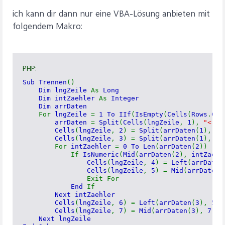
ich kann dir dann nur eine VBA-Lösung anbieten mit
folgendem Makro:
PHP:
Sub Trennen
()
Dim lngZeile
As
Long
Dim intZaehler
As
Integer
Dim arrDaten
For
lngZeile
=
1 To IIf
(
IsEmpty
(
Cells
(
Rows
.
Cou
arrDaten
=
Split
(
Cells
(
lngZeile
,
1
),
"< br
Cells
(
lngZeile
,
2
) =
Split
(
arrDaten
(
1
),
" 
Cells
(
lngZeile
,
3
) =
Split
(
arrDaten
(
1
),
" 
For
intZaehler
=
0 To Len
(
arrDaten
(
2
))
If
IsNumeric
(
Mid
(
arrDaten
(
2
),
intZaeh
Cells
(
lngZeile
,
4
) =
Left
(
arrDaten
Cells
(
lngZeile
,
5
) =
Mid
(
arrDaten
(
Exit For
End
If
Next intZaehler
Cells
(
lngZeile
,
6
) =
Left
(
arrDaten
(
3
),
5
)
Cells
(
lngZeile
,
7
) =
Mid
(
arrDaten
(
3
),
7
)
Next lngZeile