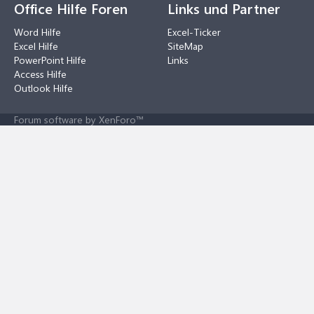
Office Hilfe Foren
Links und Partner
Word Hilfe
Excel-Ticker
Excel Hilfe
SiteMap
PowerPoint Hilfe
Links
Access Hilfe
Outlook Hilfe
Forum software by XenForo™