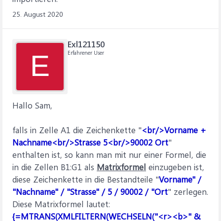
25. August 2020
Exl121150
Erfahrener User
E
Hallo Sam,
falls in Zelle A1 die Zeichenkette "
<br/>Vorname +
Nachname<br/>Strasse 5<br/>90002 Ort
"
enthalten ist, so kann man mit nur einer Formel, die
in die Zellen B1:G1 als
Matrixformel
einzugeben ist,
diese Zeichenkette in die Bestandteile "
Vorname" /
"Nachname" / "Strasse" / 5 / 90002 / "Ort
" zerlegen.
Diese Matrixformel lautet:
{=MTRANS(XMLFILTERN(WECHSELN("<r><b>" &