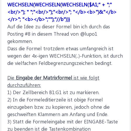
WECHSELN(WECHSELN(WECHSELN($A1;" + ";"
<br/>"); " ";"<br/>");"<br/>"; "</b><b>")&"</b>
</r>"; "<b></b>";"");"//b"))}
Auf die Idee zu dieser Formel bin ich durch das
Posting #8 in diesem Thread von @lupo1
gekommen.
Dass die Formel trotzdem etwas umfangreich ist
wegen der 4x-igen WECHSELN(..)-Funktion, ist durch
die vielfachen Feldbegrenzungszeichen bedingt.
Die
Eingabe der Matrixformel
ist wie folgt
durchzuführen:
1) Der Zellbereich B1:G1 ist zu markieren.
2) In die Formeleditierzeile ist obige Formel
einzugeben bzw. zu kopieren, jedoch ohne die
geschweiften Klammern am Anfang und Ende.
3) Statt die Formeleingabe mit der EINGABE-Taste
zu beenden ist die Tastenkombination