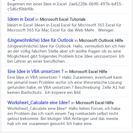
Beginnen mit einer Idee in Excel
: 2ae6220b-0b90-497b-b455-
c5d6cf0bbf0b
Ideen in Excel
in
Microsoft Excel Tutorials
Ideen in Excel
: Ideen in Excel Excel für Microsoft 365 Excel für
Microsoft 365 für Mac Excel für das Web Mehr... Weniger...
(Ungewöhnliche) Idee für Outlook
in
Microsoft Outlook Hilfe
(Ungewöhnliche) Idee für Outlook
: Hallo, vermutlich bin ich hier
an der völlig falschen Stelle aber ich wollte fragen ob es eine
Möglichkeit gibt folgendes Problem bzw. Idee umzusetzen: Ich
bin Lehrer an einer beruflichen...
Eine Idee in VBA umsetzen ?
in
Microsoft Excel Hilfe
Eine Idee in VBA umsetzen ?
: Hallo Zusammen, eventuell kann
mir jemand mein Problem wofür ich eine theoretische Lösung
gefunden habe, im VBA umsetzen ? Beschreibung: Zelle A1 hat
keinen Blattschutz . Ich kopiere ein Bild...
Worksheet_Calculate eine Idee?
in
Microsoft Excel Hilfe
Worksheet_Calculate eine Idee?
: Hallo liebes Forum, ich habe
ein Problem das ich nach einem Tag rumbasteln selbst nicht
gelöst bekomme. Bin blutiger VBA Anfänger und das meiste
hab ich mir zusammen gesucht. Ich habe eine...