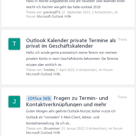
Hallo in meiner aufgabeleiste sind seit neuesten zwei Kalender einen
möcht ich löschen wie geht das habe outlook 2019
Thema von:
graukopf76
,
12. September 2023
, 1 Antwort(en), im
Forum:
Microsoft Outlook Hilfe
Outlook Kalender private Termine als
Thema
T
privat im Geschäftskalender
Hallo, ich würde gerne automatisch meine Termin von meinem
privaten Konto in mein Geschäftskonto bekommen. Die Termine
müssen aber wirklich im...
Thema von:
TimAlex
,
7. April 2022
, 0 Antwort(en), im Forum:
Microsoft Outlook Hilfe
Fragen zu Termin- und
Thema
(Office 365)
J
Kontaktverknüpfungen und mehr
Guten Morgen sehr geehrte Outlook-Nutzer, bisher nutze ich
Outlook als "normalen" E-Mail-Client, Adress- und
Kontaktverwaltung. Da ich als...
Thema von:
JBruemmer
,
31. Januar 2022
, 0 Antwort(en), im Forum:
Microsoft Outlook Hilfe