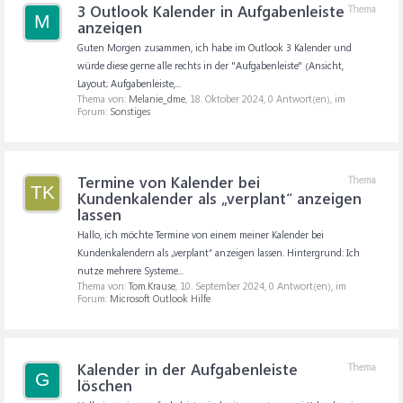
3 Outlook Kalender in Aufgabenleiste
Thema
M
anzeigen
Guten Morgen zusammen, ich habe im Outlook 3 Kalender und
würde diese gerne alle rechts in der "Aufgabenleiste" (Ansicht,
Layout; Aufgabenleiste,...
Thema von:
Melanie_dme
,
18. Oktober 2024
, 0 Antwort(en), im
Forum:
Sonstiges
Termine von Kalender bei
Thema
TK
Kundenkalender als „verplant“ anzeigen
lassen
Hallo, ich möchte Termine von einem meiner Kalender bei
Kundenkalendern als „verplant“ anzeigen lassen. Hintergrund: Ich
nutze mehrere Systeme...
Thema von:
Tom.Krause
,
10. September 2024
, 0 Antwort(en), im
Forum:
Microsoft Outlook Hilfe
Kalender in der Aufgabenleiste
Thema
G
löschen