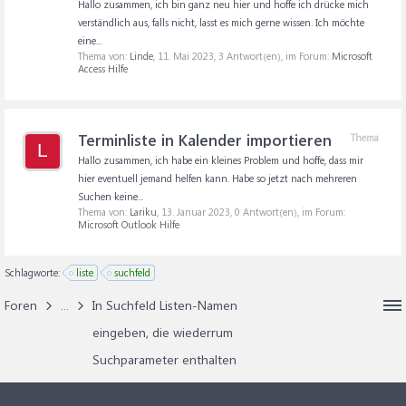
Hallo zusammen, ich bin ganz neu hier und hoffe ich drücke mich
verständlich aus, falls nicht, lasst es mich gerne wissen. Ich möchte
eine...
Thema von:
Linde
,
11. Mai 2023
, 3 Antwort(en), im Forum:
Microsoft
Access Hilfe
Terminliste in Kalender importieren
Thema
L
Hallo zusammen, ich habe ein kleines Problem und hoffe, dass mir
hier eventuell jemand helfen kann. Habe so jetzt nach mehreren
Suchen keine...
Thema von:
Lariku
,
13. Januar 2023
, 0 Antwort(en), im Forum:
Microsoft Outlook Hilfe
Schlagworte:
liste
suchfeld
Foren
...
In Suchfeld Listen-Namen
eingeben, die wiederrum
Suchparameter enthalten