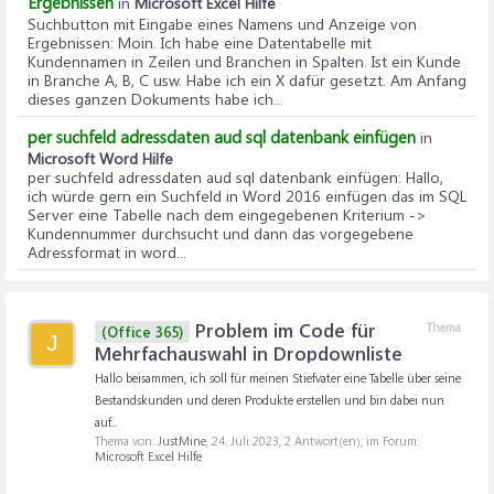
Ergebnissen
in
Microsoft Excel Hilfe
Suchbutton mit Eingabe eines Namens und Anzeige von
Ergebnissen
: Moin. Ich habe eine Datentabelle mit
Kundennamen in Zeilen und Branchen in Spalten. Ist ein Kunde
in Branche A, B, C usw. Habe ich ein X dafür gesetzt. Am Anfang
dieses ganzen Dokuments habe ich...
per suchfeld adressdaten aud sql datenbank einfügen
in
Microsoft Word Hilfe
per suchfeld adressdaten aud sql datenbank einfügen
: Hallo,
ich würde gern ein Suchfeld in Word 2016 einfügen das im SQL
Server eine Tabelle nach dem eingegebenen Kriterium ->
Kundennummer durchsucht und dann das vorgegebene
Adressformat in word...
Problem im Code für
Thema
(Office 365)
J
Mehrfachauswahl in Dropdownliste
Hallo beisammen, ich soll für meinen Stiefvater eine Tabelle über seine
Bestandskunden und deren Produkte erstellen und bin dabei nun
auf...
Thema von:
JustMine
,
24. Juli 2023
, 2 Antwort(en), im Forum:
Microsoft Excel Hilfe