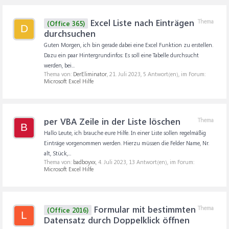
Excel Liste nach Einträgen
Thema
(Office 365)
D
durchsuchen
Guten Morgen, ich bin gerade dabei eine Excel Funktion zu erstellen.
Dazu ein paar Hintergrundinfos: Es soll eine Tabelle durchsucht
werden, bei...
Thema von:
DerEliminator
,
21. Juli 2023
, 5 Antwort(en), im Forum:
Microsoft Excel Hilfe
per VBA Zeile in der Liste löschen
Thema
B
Hallo Leute, ich brauche eure Hilfe. In einer Liste sollen regelmäßig
Einträge vorgenommen werden. Hierzu müssen die Felder Name, Nr.
alt, Stück,...
Thema von:
badboyxx
,
4. Juli 2023
, 13 Antwort(en), im Forum:
Microsoft Excel Hilfe
Formular mit bestimmten
Thema
(Office 2016)
L
Datensatz durch Doppelklick öffnen