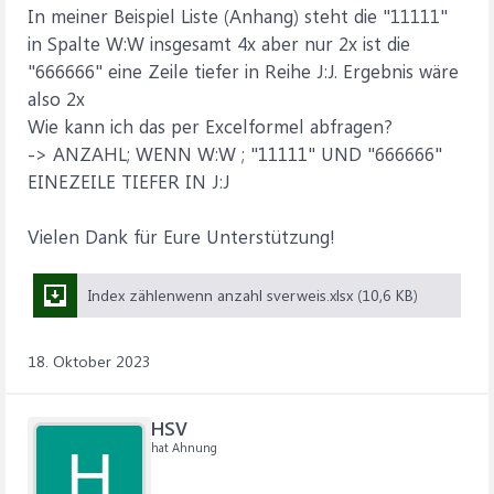
In meiner Beispiel Liste (Anhang) steht die "11111"
in Spalte W:W insgesamt 4x aber nur 2x ist die
"666666" eine Zeile tiefer in Reihe J:J. Ergebnis wäre
also 2x
Wie kann ich das per Excelformel abfragen?
-> ANZAHL; WENN W:W ; "11111" UND "666666"
EINEZEILE TIEFER IN J:J
Vielen Dank für Eure Unterstützung!
Index zählenwenn anzahl sverweis.xlsx (10,6 KB)
18. Oktober 2023
HSV
hat Ahnung
H