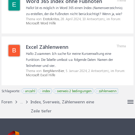
Word 365 Index ohne Fußnoten
Thema
E
Hallo! Ist es möglich in Word 365 einen Index (Namensverzeichnis)
zu erstellen, der die Fußnoten nicht berücksichtigt? Wenn ja, wie?
Thema von:
Erotokritos
,
28. April 2024
, 10 Antwort(en), im Forum:
Microsoft Word Hilfe
Excel Zählenwenn
Thema
B
Hallo Zusammen. Ich suche für meine Kursverwaltung eine
Funktion. Die Tabelle umfasst u.a. folgende Daten: Namen der
Teilnehmer und vier...
Thema von:
BergMannBier
,
5. Januar 2024
, 2 Antwort(en), im Forum:
Microsoft Excel Hilfe
Schlagworte:
anzahl
index
sverweis 2 bedingungen
zählenwenn
Foren
...
Index, Sverweis, Zählenwenn eine
Zeile tiefer