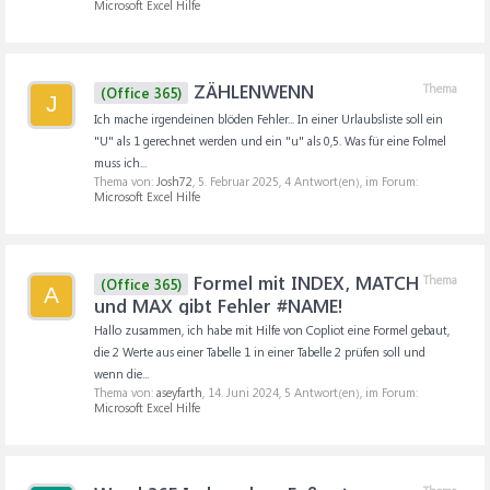
Microsoft Excel Hilfe
ZÄHLENWENN
Thema
(Office 365)
J
Ich mache irgendeinen blöden Fehler... In einer Urlaubsliste soll ein
"U" als 1 gerechnet werden und ein "u" als 0,5. Was für eine Folmel
muss ich...
Thema von:
Josh72
,
5. Februar 2025
, 4 Antwort(en), im Forum:
Microsoft Excel Hilfe
Formel mit INDEX, MATCH
Thema
(Office 365)
A
und MAX gibt Fehler #NAME!
Hallo zusammen, ich habe mit Hilfe von Copliot eine Formel gebaut,
die 2 Werte aus einer Tabelle 1 in einer Tabelle 2 prüfen soll und
wenn die...
Thema von:
aseyfarth
,
14. Juni 2024
, 5 Antwort(en), im Forum:
Microsoft Excel Hilfe