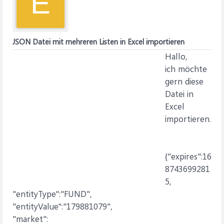
E
JSON Datei mit mehreren Listen in Excel importieren
Hallo,
ich möchte
gern diese
Datei in
Excel
importieren.
{"expires":16
8743699281
5,
"entityType":"FUND",
"entityValue":"179881079",
"market":