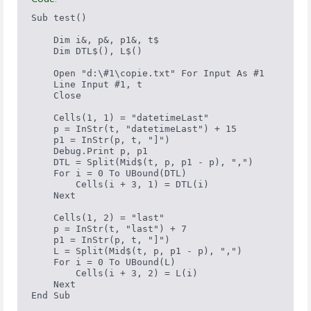
Sub test()

    Dim i&, p&, p1&, t$

    Dim DTL$(), L$()

    Open "d:\#1\copie.txt" For Input As #1

    Line Input #1, t

    Close

    Cells(1, 1) = "datetimeLast"

    p = InStr(t, "datetimeLast") + 15

    p1 = InStr(p, t, "]")

    Debug.Print p, p1

    DTL = Split(Mid$(t, p, p1 - p), ",")

    For i = 0 To UBound(DTL)

        Cells(i + 3, 1) = DTL(i)

    Next

    Cells(1, 2) = "last"

    p = InStr(t, "last") + 7

    p1 = InStr(p, t, "]")

    L = Split(Mid$(t, p, p1 - p), ",")

    For i = 0 To UBound(L)

        Cells(i + 3, 2) = L(i)

    Next

End Sub
