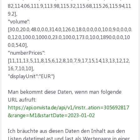
82,114.06,111.9,113.98,115.32,115.68,115.26,115.94,11
9.2],
"volume":
[30.0,20.0,48.0,0.0,314.0,126.0,18.0,0.0,0.0,10.0,9.0,0.0,0.
0,12.0,100.0,1000.0,23.0,100.0,173.0,10.0,1890.0,0.0,10
0.0,54.0],
"numberPrices":
[11,11,13,5,11,8,15,6,12,8,10,7,9,17,15,14,13,13,12,12,
16,7,10,10],
"displayUnit":"EUR"}
Man bekommt diese Daten, wenn man folgende
URL aufruft:
https://api.onvista.de/api/v1/instr...ation=305692817
&range=M1&startDate=2023-01-02
Ich bräuchte aus diesen Daten den Inhalt aus den
Listen datetimeLast und last als Wertepaare in einer