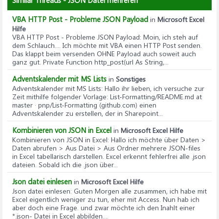
Similar Threads - JSON Datei mehreren
VBA HTTP Post - Probleme JSON Payload
in
Microsoft Excel
Hilfe
VBA HTTP Post - Probleme JSON Payload
: Moin, ich steh auf
dem Schlauch.... Ich möchte mit VBA einen HTTP Post senden.
Das klappt beim versenden OHNE Payload auch soweit auch
ganz gut. Private Function http_post(url As String,...
Adventskalender mit MS Lists
in
Sonstiges
Adventskalender mit MS Lists
: Hallo ihr lieben, ich versuche zur
Zeit mithilfe folgender Vorlage: List-Formatting/README.md at
master · pnp/List-Formatting (github.com) einen
Adventskalender zu erstellen, der in Sharepoint...
Kombinieren von JSON in Excel
in
Microsoft Excel Hilfe
Kombinieren von JSON in Excel
: Hallo ich möchte über Daten >
Daten abrufen > Aus Datei > Aus Ordner mehrere JSON-files
in Excel tabellarisch darstellen. Excel erkennt fehlerfrei alle .json
dateien. Sobald ich die .json über...
Json datei einlesen
in
Microsoft Excel Hilfe
Json datei einlesen
: Guten Morgen alle zusammen, ich habe mit
Excel eigentlich weniger zu tun, eher mit Access. Nun hab ich
aber doch eine Frage. und zwar möchte ich den Inahlt einer
*.json- Datei in Excel abbilden....