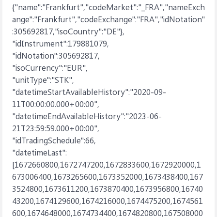
{"name":"Frankfurt","codeMarket":"_FRA","nameExch
ange":"Frankfurt","codeExchange":"FRA","idNotation"
:305692817,"isoCountry":"DE"},
"idInstrument":179881079,
"idNotation":305692817,
"isoCurrency":"EUR",
"unitType":"STK",
"datetimeStartAvailableHistory":"2020-09-
11T00:00:00.000+00:00",
"datetimeEndAvailableHistory":"2023-06-
21T23:59:59.000+00:00",
"idTradingSchedule":66,
"datetimeLast":
[1672660800,1672747200,1672833600,1672920000,1
673006400,1673265600,1673352000,1673438400,167
3524800,1673611200,1673870400,1673956800,16740
43200,1674129600,1674216000,1674475200,1674561
600,1674648000,1674734400,1674820800,167508000