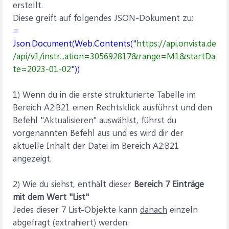
erstellt.
Diese greift auf folgendes JSON-Dokument zu:
=
Json.Document(Web.Contents("
https://api.onvista.de
/api/v1/instr...ation=305692817&range=M1&startDa
te=2023-01-02
"))
1) Wenn du in die erste strukturierte Tabelle im
Bereich A2:B21 einen Rechtsklick ausführst und den
Befehl "Aktualisieren" auswählst, führst du
vorgenannten Befehl aus und es wird dir der
aktuelle Inhalt der Datei im Bereich A2:B21
angezeigt.
2) Wie du siehst, enthält dieser
Bereich 7 Einträge
mit dem Wert "List"
Jedes dieser 7 List-Objekte kann
danach
einzeln
abgefragt (extrahiert) werden: