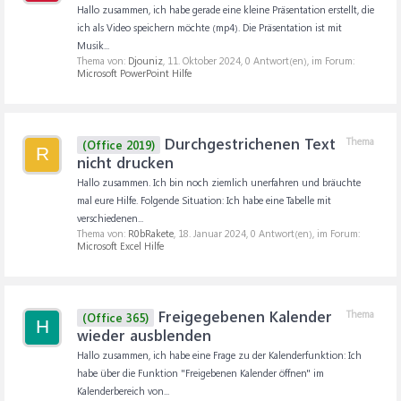
Hallo zusammen, ich habe gerade eine kleine Präsentation erstellt, die
ich als Video speichern möchte (mp4). Die Präsentation ist mit
Musik...
Thema von:
Djouniz
,
11. Oktober 2024
, 0 Antwort(en), im Forum:
Microsoft PowerPoint Hilfe
Durchgestrichenen Text
Thema
(Office 2019)
R
nicht drucken
Hallo zusammen. Ich bin noch ziemlich unerfahren und bräuchte
mal eure Hilfe. Folgende Situation: Ich habe eine Tabelle mit
verschiedenen...
Thema von:
R0bRakete
,
18. Januar 2024
, 0 Antwort(en), im Forum:
Microsoft Excel Hilfe
Freigegebenen Kalender
Thema
(Office 365)
H
wieder ausblenden
Hallo zusammen, ich habe eine Frage zu der Kalenderfunktion: Ich
habe über die Funktion "Freigebenen Kalender öffnen" im
Kalenderbereich von...