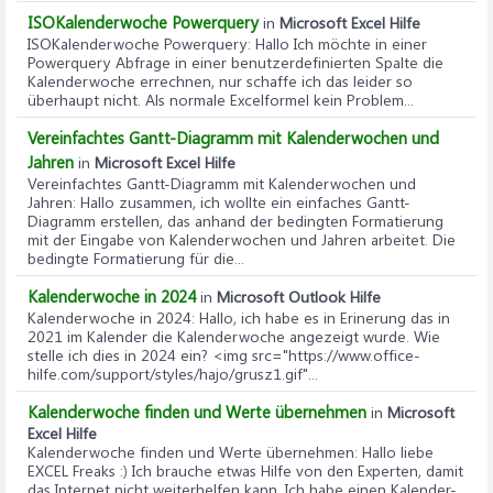
ISOKalenderwoche Powerquery
in
Microsoft Excel Hilfe
ISOKalenderwoche Powerquery
: Hallo Ich möchte in einer
Powerquery Abfrage in einer benutzerdefinierten Spalte die
Kalenderwoche errechnen, nur schaffe ich das leider so
überhaupt nicht. Als normale Excelformel kein Problem...
Vereinfachtes Gantt-Diagramm mit Kalenderwochen und
Jahren
in
Microsoft Excel Hilfe
Vereinfachtes Gantt-Diagramm mit Kalenderwochen und
Jahren
: Hallo zusammen, ich wollte ein einfaches Gantt-
Diagramm erstellen, das anhand der bedingten Formatierung
mit der Eingabe von Kalenderwochen und Jahren arbeitet. Die
bedingte Formatierung für die...
Kalenderwoche in 2024
in
Microsoft Outlook Hilfe
Kalenderwoche in 2024
: Hallo, ich habe es in Erinerung das in
2021 im Kalender die Kalenderwoche angezeigt wurde. Wie
stelle ich dies in 2024 ein? <img src="https://www.office-
hilfe.com/support/styles/hajo/grusz1.gif"...
Kalenderwoche finden und Werte übernehmen
in
Microsoft
Excel Hilfe
Kalenderwoche finden und Werte übernehmen
: Hallo liebe
EXCEL Freaks :) Ich brauche etwas Hilfe von den Experten, damit
das Internet nicht weiterhelfen kann. Ich habe einen Kalender-