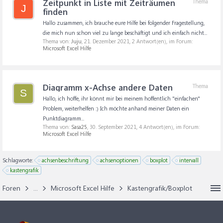
Zeitpunkt in Liste mit Zeiträumen
Thema
J
finden
Hallo zusammen, ich brauche eure Hilfe bei folgender Fragestellung,
die mich nun schon viel zu lange beschäftigt und ich einfach nicht...
Thema von:
Juju
,
21. Dezember 2021
, 2 Antwort(en), im Forum:
Microsoft Excel Hilfe
Diagramm x-Achse andere Daten
Thema
S
Hallo, ich hoffe, ihr könnt mir bei meinem hoffentlich "einfachen"
Problem, weiterhelfen :) Ich möchte anhand meiner Daten ein
Punktdiagramm...
Thema von:
Sasa25
,
30. September 2021
, 4 Antwort(en), im Forum:
Microsoft Excel Hilfe
Schlagworte:
achsenbeschriftung
achsenoptionen
boxplot
intervall
kastengrafik
Foren
...
Microsoft Excel Hilfe
Kastengrafik/Boxplot