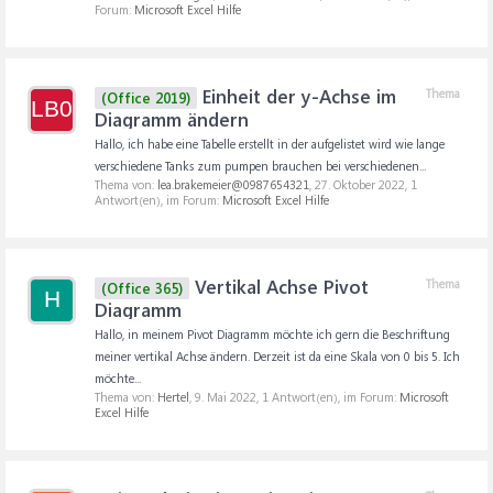
Forum:
Microsoft Excel Hilfe
Einheit der y-Achse im
Thema
(Office 2019)
LB0
Diagramm ändern
Hallo, ich habe eine Tabelle erstellt in der aufgelistet wird wie lange
verschiedene Tanks zum pumpen brauchen bei verschiedenen...
Thema von:
lea.brakemeier@0987654321
,
27. Oktober 2022
, 1
Antwort(en), im Forum:
Microsoft Excel Hilfe
Vertikal Achse Pivot
Thema
(Office 365)
H
Diagramm
Hallo, in meinem Pivot Diagramm möchte ich gern die Beschriftung
meiner vertikal Achse ändern. Derzeit ist da eine Skala von 0 bis 5. Ich
möchte...
Thema von:
Hertel
,
9. Mai 2022
, 1 Antwort(en), im Forum:
Microsoft
Excel Hilfe