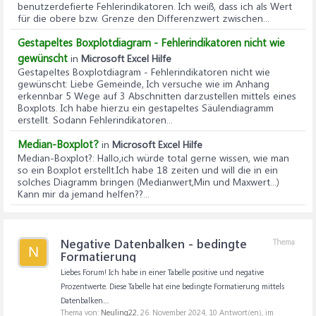
benutzerdefierte Fehlerindikatoren. Ich weiß, dass ich als Wert
für die obere bzw. Grenze den Differenzwert zwischen...
Gestapeltes Boxplotdiagram - Fehlerindikatoren nicht wie
gewünscht
in
Microsoft Excel Hilfe
Gestapeltes Boxplotdiagram - Fehlerindikatoren nicht wie
gewünscht
: Liebe Gemeinde, Ich versuche wie im Anhang
erkennbar 5 Wege auf 3 Abschnitten darzustellen mittels eines
Boxplots. Ich habe hierzu ein gestapeltes Säulendiagramm
erstellt. Sodann Fehlerindikatoren...
Median-Boxplot?
in
Microsoft Excel Hilfe
Median-Boxplot?
: Hallo,ich würde total gerne wissen, wie man
so ein Boxplot erstellt.Ich habe 18 zeiten und will die in ein
solches Diagramm bringen (Medianwert,Min und Maxwert...)
Kann mir da jemand helfen??...
Negative Datenbalken - bedingte
Thema
N
Formatierung
Liebes Forum! Ich habe in einer Tabelle positive und negative
Prozentwerte. Diese Tabelle hat eine bedingte Formatierung mittels
Datenbalken....
Thema von:
Neuling22
,
26. November 2024
, 10 Antwort(en), im