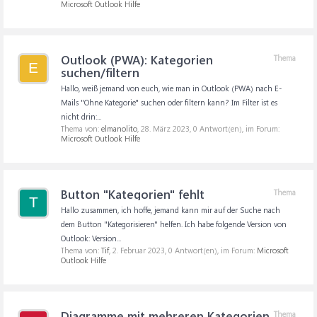
Microsoft Outlook Hilfe
Outlook (PWA): Kategorien
Thema
E
suchen/filtern
Hallo, weiß jemand von euch, wie man in Outlook (PWA) nach E-
Mails "Ohne Kategorie" suchen oder filtern kann? Im Filter ist es
nicht drin:...
Thema von:
elmanolito
,
28. März 2023
, 0 Antwort(en), im Forum:
Microsoft Outlook Hilfe
Button "Kategorien" fehlt
Thema
T
Hallo zusammen, ich hoffe, jemand kann mir auf der Suche nach
dem Button "Kategorisieren" helfen. Ich habe folgende Version von
Outlook: Version...
Thema von:
Tif
,
2. Februar 2023
, 0 Antwort(en), im Forum:
Microsoft
Outlook Hilfe
Diagramme mit mehreren Kategorien
Thema