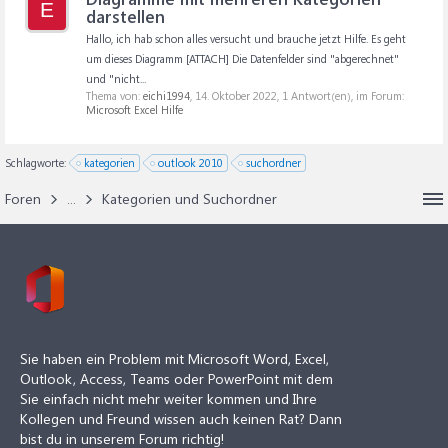
E
darstellen
Hallo, ich hab schon alles versucht und brauche jetzt Hilfe. Es geht
um dieses Diagramm [ATTACH] Die Datenfelder sind "abgerechnet"
und "nicht...
Thema von:
eichi1994
,
14. Oktober 2022
, 1 Antwort(en), im Forum:
Microsoft Excel Hilfe
Schlagworte:
kategorien
outlook 2010
suchordner
Foren
...
Kategorien und Suchordner
Sie haben ein Problem mit Microsoft Word, Excel,
Outlook, Access, Teams oder PowerPoint mit dem
Sie einfach nicht mehr weiter kommen und Ihre
Kollegen und Freund wissen auch keinen Rat? Dann
bist du in unserem Forum richtig!