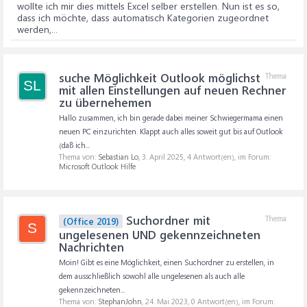
wollte ich mir dies mittels Excel selber erstellen. Nun ist es so,
dass ich möchte, dass automatisch Kategorien zugeordnet
werden,...
suche Möglichkeit Outlook möglichst
Thema
SL
mit allen Einstellungen auf neuen Rechner
zu übernehemen
Hallo zusammen, ich bin gerade dabei meiner Schwiegermama einen
neuen PC einzurichten. Klappt auch alles soweit gut bis auf Outlook
(daß ich...
Thema von:
Sebastian Lo
,
3. April 2025
, 4 Antwort(en), im Forum:
Microsoft Outlook Hilfe
Suchordner mit
Thema
(Office 2019)
S
ungelesenen UND gekennzeichneten
Nachrichten
Moin! Gibt es eine Möglichkeit, einen Suchordner zu erstellen, in
dem ausschließlich sowohl alle ungelesenen als auch alle
gekennzeichneten...
Thema von:
StephanJohn
,
24. Mai 2023
, 0 Antwort(en), im Forum: