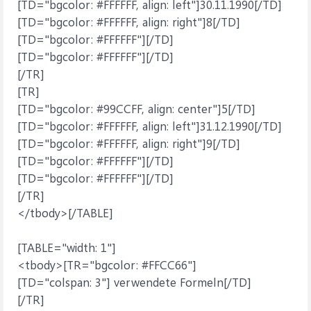
[TD="bgcolor: #FFFFFF, align: left"]30.11.1990[/TD]
[TD="bgcolor: #FFFFFF, align: right"]8[/TD]
[TD="bgcolor: #FFFFFF"][/TD]
[TD="bgcolor: #FFFFFF"][/TD]
[/TR]
[TR]
[TD="bgcolor: #99CCFF, align: center"]5[/TD]
[TD="bgcolor: #FFFFFF, align: left"]31.12.1990[/TD]
[TD="bgcolor: #FFFFFF, align: right"]9[/TD]
[TD="bgcolor: #FFFFFF"][/TD]
[TD="bgcolor: #FFFFFF"][/TD]
[/TR]
</tbody>[/TABLE]
[TABLE="width: 1"]
<tbody>[TR="bgcolor: #FFCC66"]
[TD="colspan: 3"] verwendete Formeln[/TD]
[/TR]