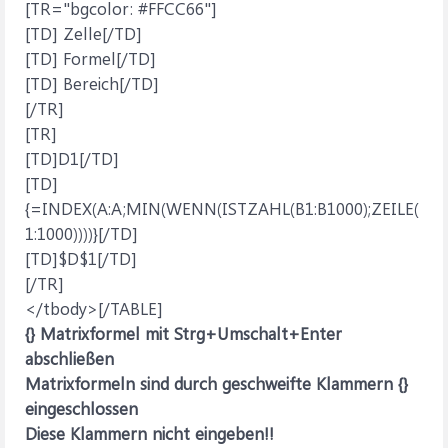
[TR="bgcolor: #FFCC66"]
[TD] Zelle[/TD]
[TD] Formel[/TD]
[TD] Bereich[/TD]
[/TR]
[TR]
[TD]D1[/TD]
[TD]
{=INDEX(A:A;MIN(WENN(ISTZAHL(B1:B1000);ZEILE(
1:1000))))}[/TD]
[TD]$D$1[/TD]
[/TR]
</tbody>[/TABLE]
{} Matrixformel mit Strg+Umschalt+Enter
abschließen
Matrixformeln sind durch geschweifte Klammern {}
eingeschlossen
Diese Klammern nicht eingeben!!