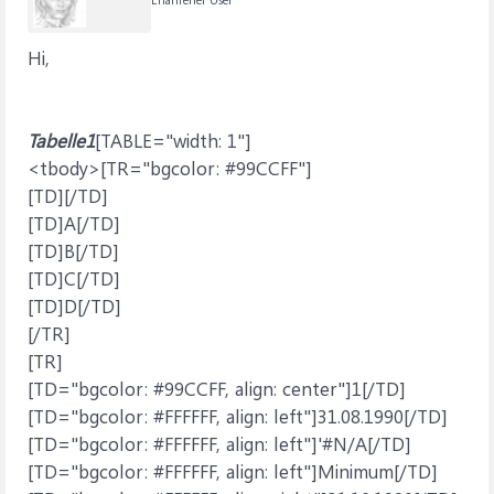
Hi,
Tabelle1
[TABLE="width: 1"]
<tbody>[TR="bgcolor: #99CCFF"]
[TD][/TD]
[TD]A[/TD]
[TD]B[/TD]
[TD]C[/TD]
[TD]D[/TD]
[/TR]
[TR]
[TD="bgcolor: #99CCFF, align: center"]1[/TD]
[TD="bgcolor: #FFFFFF, align: left"]31.08.1990[/TD]
[TD="bgcolor: #FFFFFF, align: left"]'#N/A[/TD]
[TD="bgcolor: #FFFFFF, align: left"]Minimum[/TD]