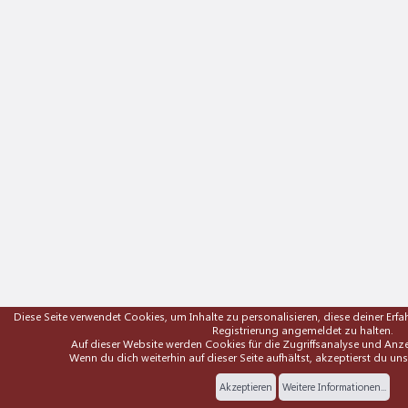
Diese Seite verwendet Cookies, um Inhalte zu personalisieren, diese deiner Er
Registrierung angemeldet zu halten.
Auf dieser Website werden Cookies für die Zugriffsanalyse und A
Wenn du dich weiterhin auf dieser Seite aufhältst, akzeptierst du un
Akzeptieren
Weitere Informationen...