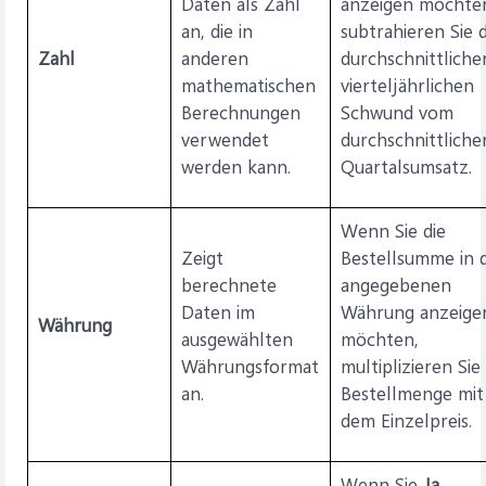
Daten als Zahl
anzeigen möchte
an, die in
subtrahieren Sie 
Zahl
anderen
durchschnittliche
mathematischen
vierteljährlichen
Berechnungen
Schwund vom
verwendet
durchschnittliche
werden kann.
Quartalsumsatz.
Wenn Sie die
Zeigt
Bestellsumme in 
berechnete
angegebenen
Daten im
Währung anzeige
Währung
ausgewählten
möchten,
Währungsformat
multiplizieren Sie 
an.
Bestellmenge mit
dem Einzelpreis.
Wenn Sie
Ja