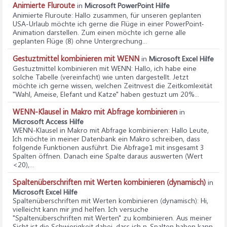
Animierte Fluroute
in
Microsoft PowerPoint Hilfe
Animierte Fluroute
: Hallo zusammen, für unseren geplanten
USA-Urlaub möchte ich gerne die Flüge in einer PowerPoint-
Animation darstellen. Zum einen möchte ich gerne alle
geplanten Flüge (8) ohne Untergrechung...
Gestuztmittel kombinieren mit WENN
in
Microsoft Excel Hilfe
Gestuztmittel kombinieren mit WENN
: Hallo, ich habe eine
solche Tabelle (vereinfacht) wie unten dargestellt. Jetzt
möchte ich gerne wissen, welchen Zeitnvest die Zeitkomlexität
"Wahl, Ameise, Elefant und Katze" haben gestuzt um 20%...
WENN-Klausel in Makro mit Abfrage kombinieren
in
Microsoft Access Hilfe
WENN-Klausel in Makro mit Abfrage kombinieren
: Hallo Leute,
Ich möchte in meiner Datenbank ein Makro schreiben, dass
folgende Funktionen ausführt. Die Abfrage1 mit insgesamt 3
Spalten öffnen. Danach eine Spalte daraus auswerten (Wert
<20),...
Spaltenüberschriften mit Werten kombinieren (dynamisch)
in
Microsoft Excel Hilfe
Spaltenüberschriften mit Werten kombinieren (dynamisch)
: Hi,
vielleicht kann mir jmd helfen. Ich versuche
"Spaltenüberschriften mit Werten" zu kombinieren. Aus meiner
Sicht ist die Schwierigkeit dabei, dass ich n-Spalten haben kann