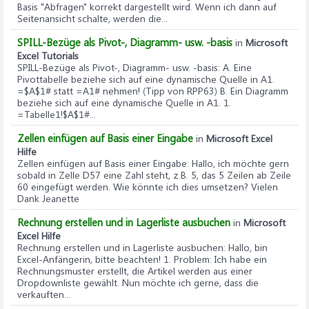
Basis "Abfragen" korrekt dargestellt wird. Wenn ich dann auf
Seitenansicht schalte, werden die...
SPILL-Bezüge als Pivot-, Diagramm- usw. -basis
in
Microsoft
Excel Tutorials
SPILL-Bezüge als Pivot-, Diagramm- usw. -basis
: A. Eine
Pivottabelle beziehe sich auf eine dynamische Quelle in A1.
=$A$1# statt =A1# nehmen! (Tipp von RPP63) B. Ein Diagramm
beziehe sich auf eine dynamische Quelle in A1. 1.
=Tabelle1!$A$1#...
Zellen einfügen auf Basis einer Eingabe
in
Microsoft Excel
Hilfe
Zellen einfügen auf Basis einer Eingabe
: Hallo, ich möchte gern
sobald in Zelle D57 eine Zahl steht, z.B. 5, das 5 Zeilen ab Zeile
60 eingefügt werden. Wie könnte ich dies umsetzen? Vielen
Dank Jeanette
Rechnung erstellen und in Lagerliste ausbuchen
in
Microsoft
Excel Hilfe
Rechnung erstellen und in Lagerliste ausbuchen
: Hallo, bin
Excel-Anfängerin, bitte beachten! 1. Problem: Ich habe ein
Rechnungsmuster erstellt, die Artikel werden aus einer
Dropdownliste gewählt. Nun möchte ich gerne, dass die
verkauften...