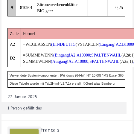
Zitronenverbenenblätter
9
810901
0,25
BIO ganz
Zelle
Formel
A2
=WEGLASSEN
(EINDEUTIG
(VSTAPELN
(Eingang!A2:B1000
=SUMMEWENN
(Eingang!A2:A10000;SPALTENWAHL
(A2#;1
D2
SUMMEWENN
(Ausgang!A2:A10000;SPALTENWAHL
(A2#;1)
Verwendete Systemkomponenten: [Windows (64-bit) NT 10.00] / MS Excel 365
Diese Tabelle wurde mit Tab2Html (v2.7.1) erstellt. ©Gerd alias Bamberg
27. Januar 2025
1 Person gefällt das.
franca s