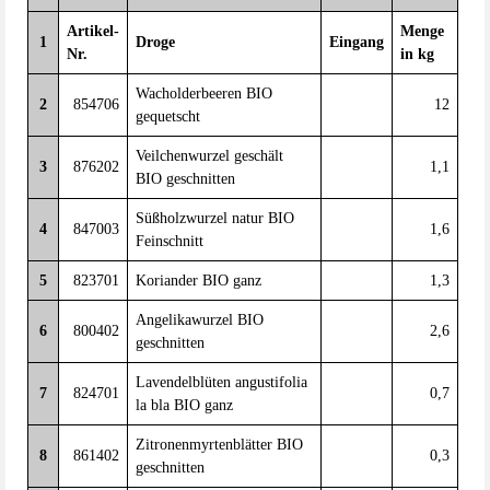
Artikel-
Menge
1
Droge
Eingang
Nr.
in kg
Wacholderbeeren BIO
2
854706
12
gequetscht
Veilchenwurzel geschält
3
876202
1,1
BIO geschnitten
Süßholzwurzel natur BIO
4
847003
1,6
Feinschnitt
5
823701
Koriander BIO ganz
1,3
Angelikawurzel BIO
6
800402
2,6
geschnitten
Lavendelblüten angustifolia
7
824701
0,7
la bla BIO ganz
Zitronenmyrtenblätter BIO
8
861402
0,3
geschnitten