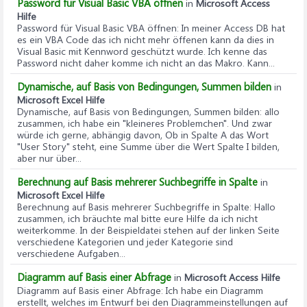
Password für Visual Basic VBA öffnen
in
Microsoft Access
Hilfe
Password für Visual Basic VBA öffnen
: In meiner Access DB hat
es ein VBA Code das ich nicht mehr öffenen kann da dies in
Visual Basic mit Kennword geschützt wurde. Ich kenne das
Password nicht daher komme ich nicht an das Makro. Kann...
Dynamische, auf Basis von Bedingungen, Summen bilden
in
Microsoft Excel Hilfe
Dynamische, auf Basis von Bedingungen, Summen bilden
: allo
zusammen, ich habe ein "kleineres Problemchen". Und zwar
würde ich gerne, abhängig davon, Ob in Spalte A das Wort
"User Story" steht, eine Summe über die Wert Spalte I bilden,
aber nur über...
Berechnung auf Basis mehrerer Suchbegriffe in Spalte
in
Microsoft Excel Hilfe
Berechnung auf Basis mehrerer Suchbegriffe in Spalte
: Hallo
zusammen, ich bräuchte mal bitte eure Hilfe da ich nicht
weiterkomme. In der Beispieldatei stehen auf der linken Seite
verschiedene Kategorien und jeder Kategorie sind
verschiedene Aufgaben...
Diagramm auf Basis einer Abfrage
in
Microsoft Access Hilfe
Diagramm auf Basis einer Abfrage
: Ich habe ein Diagramm
erstellt, welches im Entwurf bei den Diagrammeinstellungen auf