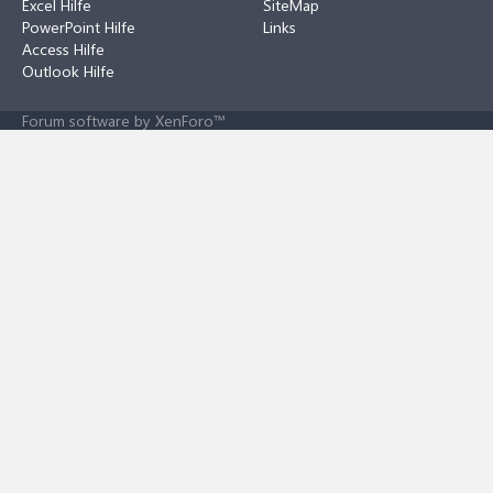
Excel Hilfe
SiteMap
PowerPoint Hilfe
Links
Access Hilfe
Outlook Hilfe
Forum software by XenForo™