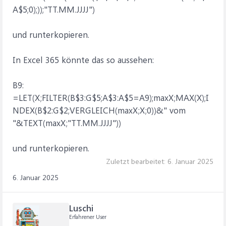
A$5;0);));"TT.MM.JJJJ")
und runterkopieren.
In Excel 365 könnte das so aussehen:
B9:
=LET(X;FILTER(B$3:G$5;A$3:A$5=A9);maxX;MAX(X);I
NDEX(B$2:G$2;VERGLEICH(maxX;X;0))&" vom
"&TEXT(maxX;"TT.MM.JJJJ"))
und runterkopieren.
Zuletzt bearbeitet:
6. Januar 2025
6. Januar 2025
Luschi
Erfahrener User