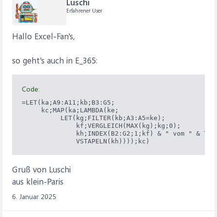
Luschi
Erfahrener User
Hallo Excel-Fan's,
so geht's auch in E_365:
Code:
=LET(ka;A9:A11;kb;B3:G5;

     kc;MAP(ka;LAMBDA(ke;

          LET(kg;FILTER(kb;A3:A5=ke);

              kf;VERGLEICH(MAX(kg);kg;0);

              kh;INDEX(B2:G2;1;kf) & " vom " & TEXT
              VSTAPELN(kh))));kc)
Gruß von Luschi
aus klein-Paris
6. Januar 2025