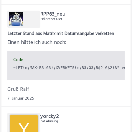
RPP63_neu
Erfahrener User
Letzter Stand aus Matrix mit Datumsangabe verketten
Einen hätte ich auch noch:
Code:
=LET(m;MAX(B3:G3);XVERWEIS(m;B3:G3;B$2:G$2)&" vom 
Gruß Ralf
7. Januar 2025
yorcky2
hat Ahnung
Y