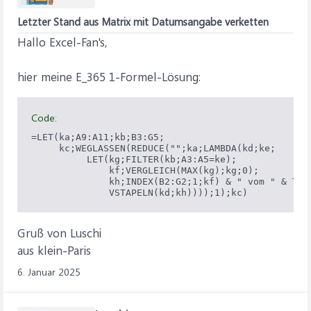
Letzter Stand aus Matrix mit Datumsangabe verketten
Hallo Excel-Fan's,
hier meine E_365 1-Formel-Lösung:
Code:
=LET(ka;A9:A11;kb;B3:G5;

     kc;WEGLASSEN(REDUCE("";ka;LAMBDA(kd;ke;

          LET(kg;FILTER(kb;A3:A5=ke);

              kf;VERGLEICH(MAX(kg);kg;0);

              kh;INDEX(B2:G2;1;kf) & " vom " & TEXT
              VSTAPELN(kd;kh))));1);kc)
Gruß von Luschi
aus klein-Paris
6. Januar 2025