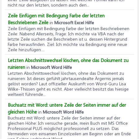
nicht nur den letzten, sondern auch den...
Zeile Einfügen mit Bedingung Farbe der letzten
Beschriebenen Zeile
in
Microsoft Excel Hilfe
Zeile Einfügen mit Bedingung Farbe der letzten Beschriebenen
Zeile
: Nabend Allerseits, Frage: Ich möchte via VBA nach der
letzte Zeile suchen die Beschrieben ist u. dessen Hintergrund
Farbe herausfinden. Ziel: Ich möchte via Bedingung eine neue
Zeile hinzufügen....
Letzten Abschnittswechsel löschen, ohne das Dokument zu
ruinieren
in
Microsoft Word Hilfe
Letzten Abschnittswechsel löschen, ohne das Dokument zu
ruinieren
: Ist dieses gefühlt jahrtausendealte Ärgernis jemals
gelöst worden? Laut offizieller Auskunft von Word-Guru Lisa
Wilke-Thissen geht es nicht. Aber vielleicht besitzt das hiesige
weltweit führende...
Buchsatz mit Word: untere Zeile der Seiten immer auf der
gleichen Höhe
in
Microsoft Word Hilfe
Buchsatz mit Word: untere Zeile der Seiten immer auf der
gleichen Höhe
: Ich versuche gerade, mein Buch mit MS Office
Professional PLUS möglichst professionell zu setzen. Das
Vermeiden von einsamen Einzelzeilen am Beginn oder am Ende
von Seiten verhindert Word...