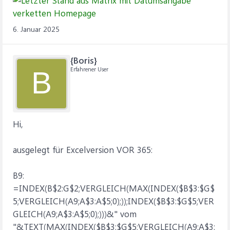
6. Januar 2025
{Boris}
Erfahrener User
B
Hi,
ausgelegt für Excelversion VOR 365:
B9:
=INDEX(B$2:G$2;VERGLEICH(MAX(INDEX($B$3:$G$
5;VERGLEICH(A9;A$3:A$5;0);));INDEX($B$3:$G$5;VER
GLEICH(A9;A$3:A$5;0);)))&" vom
"&TEXT(MAX(INDEX($B$3:$G$5;VERGLEICH(A9;A$3: