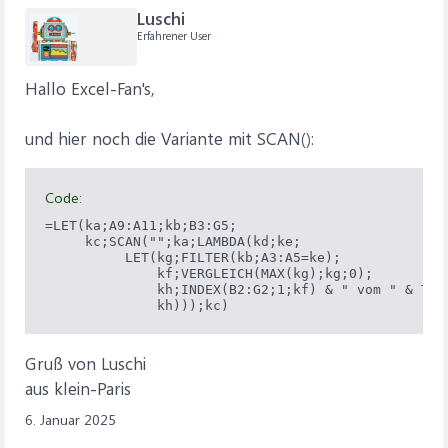
Luschi
Erfahrener User
Hallo Excel-Fan's,
und hier noch die Variante mit SCAN():
Code:
=LET(ka;A9:A11;kb;B3:G5;

     kc;SCAN("";ka;LAMBDA(kd;ke;

          LET(kg;FILTER(kb;A3:A5=ke);

              kf;VERGLEICH(MAX(kg);kg;0);

              kh;INDEX(B2:G2;1;kf) & " vom " & TEXT
              kh)));kc)
Gruß von Luschi
aus klein-Paris
6. Januar 2025