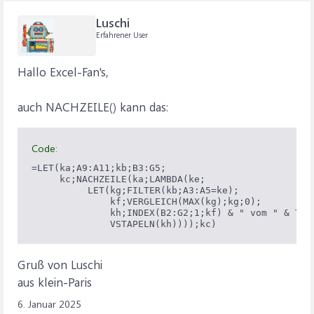
Luschi
Erfahrener User
Hallo Excel-Fan's,
auch NACHZEILE() kann das:
Code:
=LET(ka;A9:A11;kb;B3:G5;

     kc;NACHZEILE(ka;LAMBDA(ke;

          LET(kg;FILTER(kb;A3:A5=ke);

              kf;VERGLEICH(MAX(kg);kg;0);

              kh;INDEX(B2:G2;1;kf) & " vom " & TEXT
              VSTAPELN(kh))));kc)
Gruß von Luschi
aus klein-Paris
6. Januar 2025