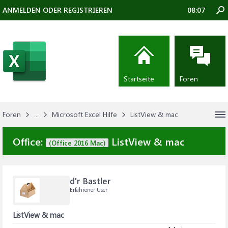
ANMELDEN ODER REGISTRIEREN
08:07
Startseite
Foren
Foren
...
Microsoft Excel Hilfe
ListView & mac
Office:
ListView & mac
(Office 2016 Mac)
d'r Bastler
Erfahrener User
ListView & mac