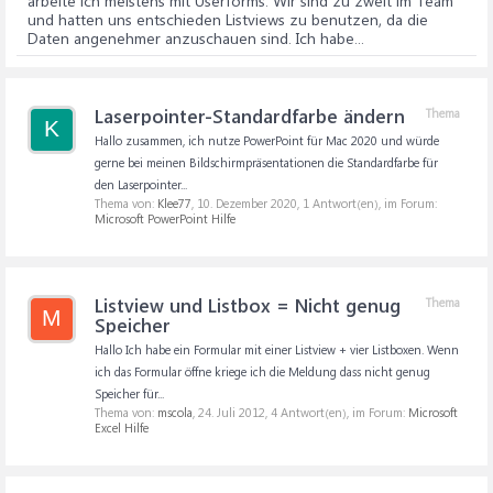
arbeite ich meistens mit Userforms. Wir sind zu zweit im Team
und hatten uns entschieden Listviews zu benutzen, da die
Daten angenehmer anzuschauen sind. Ich habe...
Laserpointer-Standardfarbe ändern
Thema
K
Hallo zusammen, ich nutze PowerPoint für Mac 2020 und würde
gerne bei meinen Bildschirmpräsentationen die Standardfarbe für
den Laserpointer...
Thema von:
Klee77
,
10. Dezember 2020
, 1 Antwort(en), im Forum:
Microsoft PowerPoint Hilfe
Listview und Listbox = Nicht genug
Thema
M
Speicher
Hallo Ich habe ein Formular mit einer Listview + vier Listboxen. Wenn
ich das Formular öffne kriege ich die Meldung dass nicht genug
Speicher für...
Thema von:
mscola
,
24. Juli 2012
, 4 Antwort(en), im Forum:
Microsoft
Excel Hilfe