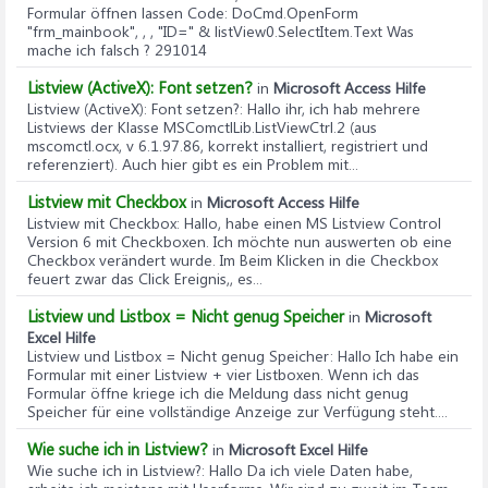
Formular öffnen lassen Code: DoCmd.OpenForm
"frm_mainbook", , , "ID=" & listView0.SelectItem.Text Was
mache ich falsch ? 291014
Listview (ActiveX): Font setzen?
in
Microsoft Access Hilfe
Listview (ActiveX): Font setzen?
: Hallo ihr, ich hab mehrere
Listviews der Klasse MSComctlLib.ListViewCtrl.2 (aus
mscomctl.ocx, v 6.1.97.86, korrekt installiert, registriert und
referenziert). Auch hier gibt es ein Problem mit...
Listview mit Checkbox
in
Microsoft Access Hilfe
Listview mit Checkbox
: Hallo, habe einen MS Listview Control
Version 6 mit Checkboxen. Ich möchte nun auswerten ob eine
Checkbox verändert wurde. Im Beim Klicken in die Checkbox
feuert zwar das Click Ereignis,, es...
Listview und Listbox = Nicht genug Speicher
in
Microsoft
Excel Hilfe
Listview und Listbox = Nicht genug Speicher
: Hallo Ich habe ein
Formular mit einer Listview + vier Listboxen. Wenn ich das
Formular öffne kriege ich die Meldung dass nicht genug
Speicher für eine vollständige Anzeige zur Verfügung steht....
Wie suche ich in Listview?
in
Microsoft Excel Hilfe
Wie suche ich in Listview?
: Hallo Da ich viele Daten habe,