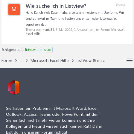
Wie suche ich in Listview?
Thema
M
Hallo Da ich viele Daten habe, arbeite ich meistens mit Userforms. Wir
sind zu zweit im Team und hatten uns entschieden Listviews zu
benutzen, da...
Thema von:
maria85
,
8. Mai 2012
, 1 Antwort(en), im Forum:
Microsoft
Excel Hilfe
Schlagworte:
listview
macos
Foren
...
Microsoft Excel Hilfe
ListView & mac
Sie haben ein Problem mit Microsoft Word, Excel,
Outlook, Access, Teams oder PowerPoint mit dem
Sie einfach nicht mehr weiter kommen und Ihre
Kollegen und Freund wissen auch keinen Rat? Dann
bist du in unserem Forum richtig!