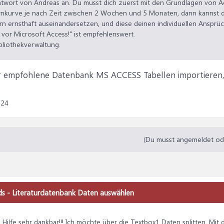
Antwort von Andreas an. Du musst dich zuerst mit den Grundlagen von 
rnkurve je nach Zeit zwischen 2 Wochen und 5 Monaten, dann kannst d
n ernsthaft auseinandersetzen, und diese deinen individuellen Ansprü
 vor Microsoft Access!" ist empfehlenswert.
bliothekverwaltung.
ir empfohlene Datenbank MS ACCESS Tabellen importieren, 
024
(Du musst angemeldet oder
ads - Literaturdatenbank Daten auswählen
Hilfe sehr dankbar!!! Ich möchte über die Textbox1 Daten splitten. Mit 