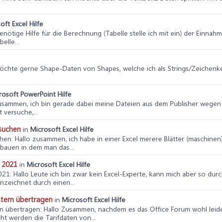
oft Excel Hilfe
 benötige Hilfe für die Berechnung (Tabelle stelle ich mit ein) der Ein
elle...
möchte gerne Shape-Daten von Shapes, welche ich als Strings/Zeichenke
rosoft PowerPoint Hilfe
zusammen, ich bin gerade dabei meine Dateien aus dem Publisher wege
 versuche,...
suchen
in
Microsoft Excel Hilfe
chen
: Hallo zusammen, ich habe in einer Excel merere Blätter (maschinen)
auen in dem man das...
e 2021
in
Microsoft Excel Hilfe
021
: Hallo Leute ich bin zwar kein Excel-Experte, kann mich aber so durc
nzeichnet durch einen...
stern übertragen
in
Microsoft Excel Hilfe
rn übertragen
: Hallo Zusammen, nachdem es das Office Forum wohl leide
ht werden die Tarifdaten von...