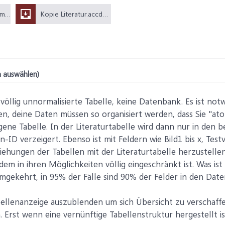
25.3.24 Bild für Form 1.pdf (24,2 KB)
Kopie Literatur.accdb (736 KB)
n auswählen)
 völlig unnormalisierte Tabelle, keine Datenbank. Es ist no
ßen, deine Daten müssen so organisiert werden, dass Sie "ato
igene Tabelle. In der Literaturtabelle wird dann nur in den
-ID verzeigert. Ebenso ist mit Feldern wie Bild1 bis x, Tes
ehungen der Tabellen mit der Literaturtabelle herzustellen.
em in ihren Möglichkeiten völlig eingeschränkt ist. Was ist
gekehrt, in 95% der Fälle sind 90% der Felder in den Date
bellenanzeige auszublenden um sich Übersicht zu verschaffen
Erst wenn eine vernünftige Tabellenstruktur hergestellt i