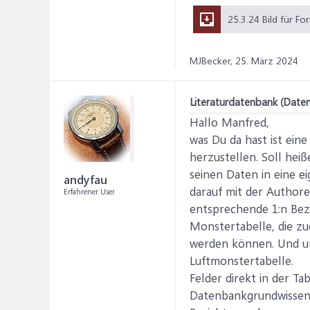
MJBecker,
25. März 2024
Literaturdatenbank (Date
Hallo Manfred,
was Du da hast ist eine
herzustellen. Soll hei
seinen Daten in eine e
andyfau
darauf mit der Authoren
Erfahrener User
entsprechende 1:n Bezi
Monstertabelle, die zud
werden können. Und um
Luftmonstertabelle.
Felder direkt in der Ta
Datenbankgrundwissen. 