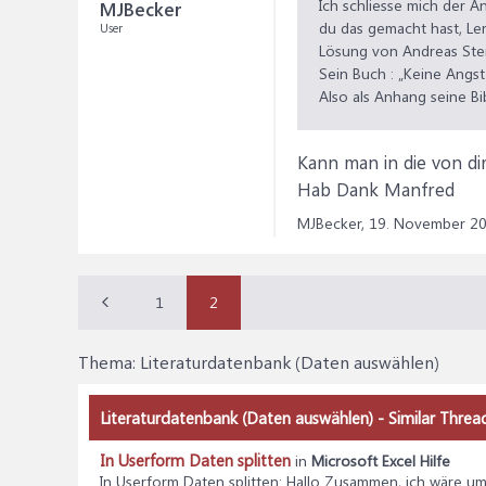
Ich schliesse mich der 
MJBecker
du das gemacht hast, Le
User
Lösung von Andreas Ster
Sein Buch : „Keine Angst
Also als Anhang seine Bi
Kann man in die von d
Hab Dank Manfred
MJBecker,
19. November 2
1
2
Thema:
Literaturdatenbank (Daten auswählen)
Literaturdatenbank (Daten auswählen) - Similar Thre
In Userform Daten splitten
in
Microsoft Excel Hilfe
In Userform Daten splitten
: Hallo Zusammen, ich wäre um 