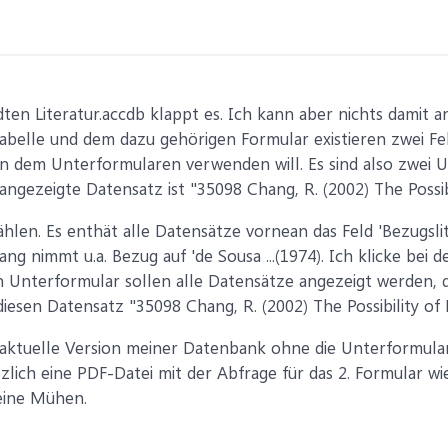
dten Literatur.accdb klappt es. Ich kann aber nichts damit 
abelle und dem dazu gehörigen Formular existieren zwei Felde
e in dem Unterformularen verwenden will. Es sind also zwei 
gezeigte Datensatz ist "35098 Chang, R. (2002) The Possibilit
len. Es enthät alle Datensätze vornean das Feld 'Bezugslit
hang nimmt u.a. Bezug auf 'de Sousa ...(1974). Ich klicke bei
n Unterformular sollen alle Datensätze angezeigt werden, d
iesen Datensatz "35098 Chang, R. (2002) The Possibility of Par
e aktuelle Version meiner Datenbank ohne die Unterformula
ich eine PDF-Datei mit der Abfrage für das 2. Formular wie 
eine Mühen.