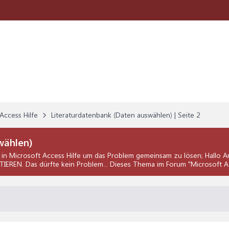
Access Hilfe
Literaturdatenbank (Daten auswählen) | Seite 2
wählen)
in
Microsoft Access Hilfe
um das Problem gemeinsam zu lösen; Hallo An
IEREN. Das dürfte kein Problem... Dieses Thema im Forum "
Microsoft A