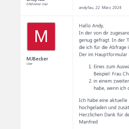
Erfahrener User
andyfau,
22. März 2024
Hallo Andy,
M
In der von dir zugesan
genug gefragt. In der T
die ich für die Abfrag
Der im Hauptformular an
MJBecker
User
Eines zum Auswäh
Beispiel: Frau C
in einem zweite
habe, wenn ich d
Ich habe eine aktuell
hochgeladen und zusätzl
Herzlichen Dank für d
Manfred