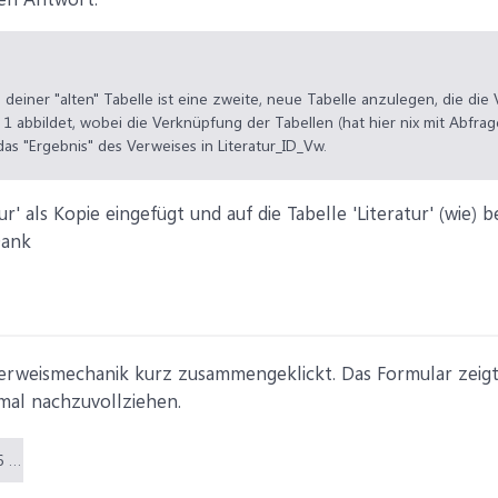
u deiner "alten" Tabelle ist eine zweite, neue Tabelle anzulegen, die di
 1 abbildet, wobei die Verknüpfung der Tabellen (hat hier nix mit Abfrag
das "Ergebnis" des Verweises in Literatur_ID_Vw.
atur' als Kopie eingefügt und auf die Tabelle 'Literatur' (wie
Dank
Verweismechanik kurz zusammengeklickt. Das Formular zeigt
mal nachzuvollziehen.
Literatur.accdb (796 KB)