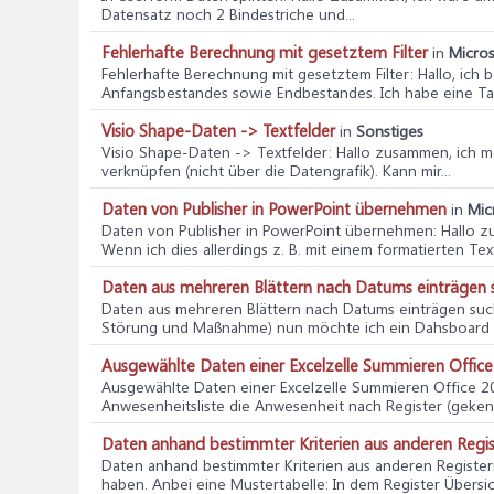
Datensatz noch 2 Bindestriche und...
Fehlerhafte Berechnung mit gesetztem Filter
in
Micros
Fehlerhafte Berechnung mit gesetztem Filter
: Hallo, ich
Anfangsbestandes sowie Endbestandes. Ich habe eine Tab
Visio Shape-Daten -> Textfelder
in
Sonstiges
Visio Shape-Daten -> Textfelder
: Hallo zusammen, ich 
verknüpfen (nicht über die Datengrafik). Kann mir...
Daten von Publisher in PowerPoint übernehmen
in
Mic
Daten von Publisher in PowerPoint übernehmen
: Hallo 
Wenn ich dies allerdings z. B. mit einem formatierten Text
Daten aus mehreren Blättern nach Datums einträgen 
Daten aus mehreren Blättern nach Datums einträgen su
Störung und Maßnahme) nun möchte ich ein Dahsboard b
Ausgewählte Daten einer Excelzelle Summieren Offic
Ausgewählte Daten einer Excelzelle Summieren Office 2
Anwesenheitsliste die Anwesenheit nach Register (geken
Daten anhand bestimmter Kriterien aus anderen Regi
Daten anhand bestimmter Kriterien aus anderen Registe
haben. Anbei eine Mustertabelle: In dem Register Übersic