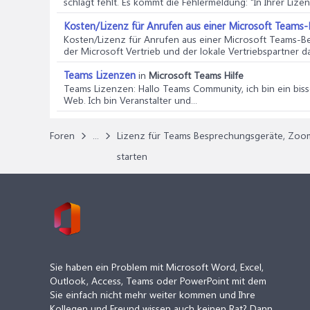
schlägt fehlt. Es kommt die Fehlermeldung: "In Ihrer Lizenz 
Kosten/Lizenz für Anrufen aus einer Microsoft Teams
Kosten/Lizenz für Anrufen aus einer Microsoft Teams-
der Microsoft Vertrieb und der lokale Vertriebspartner da
Teams Lizenzen
in
Microsoft Teams Hilfe
Teams Lizenzen
: Hallo Teams Community, ich bin ein bis
Web. Ich bin Veranstalter und...
Foren
...
Lizenz für Teams Besprechungsgeräte, Zo
starten
Sie haben ein Problem mit Microsoft Word, Excel,
Outlook, Access, Teams oder PowerPoint mit dem
Sie einfach nicht mehr weiter kommen und Ihre
Kollegen und Freund wissen auch keinen Rat? Dann