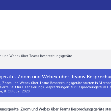
om und Webex über Teams Besprechungsgeräte
sgeräte, Zoom und Webex über Teams Besprechu
e, Zoom und Webex über Teams Besprechungsgeräte starten
in
Microso
dizierte SKU für Lizenzierungs Besprechungen" für Besprechungsraum G
ee,
8. Oktober 2020
.
chungsgeräte, Zoom und Webex über Teams Besprechungsgeräte sta