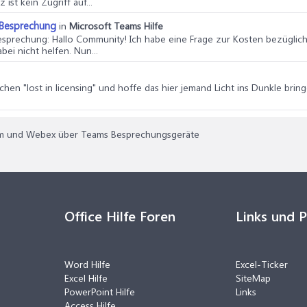
ist kein Zugriff auf...
-Besprechung
in
Microsoft Teams Hilfe
Besprechung
: Hallo Community! Ich habe eine Frage zur Kosten bezüglic
bei nicht helfen. Nun...
schen "lost in licensing" und hoffe das hier jemand Licht ins Dunkle bri
om und Webex über Teams Besprechungsgeräte
Office Hilfe Foren
Links und 
Word Hilfe
Excel-Ticker
Excel Hilfe
SiteMap
PowerPoint Hilfe
Links
Access Hilfe