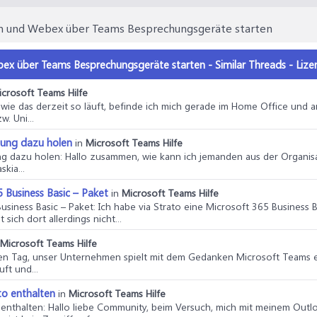
m und Webex über Teams Besprechungsgeräte starten
x über Teams Besprechungsgeräte starten - Similar Threads - Liz
icrosoft Teams Hilfe
o, wie das derzeit so läuft, befinde ich mich gerade im Home Office und 
. Uni...
hung dazu holen
in
Microsoft Teams Hilfe
ng dazu holen
: Hallo zusammen, wie kann ich jemanden aus der Organis
kia...
 Business Basic – Paket
in
Microsoft Teams Hilfe
usiness Basic – Paket
: Ich habe via Strato eine Microsoft 365 Business 
sich dort allerdings nicht...
Microsoft Teams Hilfe
en Tag, unser Unternehmen spielt mit dem Gedanken Microsoft Teams 
ft und...
to enthalten
in
Microsoft Teams Hilfe
 enthalten
: Hallo liebe Community, beim Versuch, mich mit meinem Out