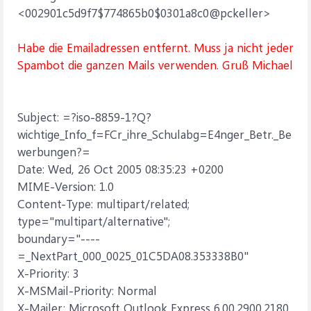
<002901c5d9f7$774865b0$0301a8c0@pckeller>
Habe die Emailadressen entfernt. Muss ja nicht jeder
Spambot die ganzen Mails verwenden. Gruß Michael
Subject: =?iso-8859-1?Q?
wichtige_Info_f=FCr_ihre_Schulabg=E4nger_Betr._Be
werbungen?=
Date: Wed, 26 Oct 2005 08:35:23 +0200
MIME-Version: 1.0
Content-Type: multipart/related;
type="multipart/alternative";
boundary="----
=_NextPart_000_0025_01C5DA08.353338B0"
X-Priority: 3
X-MSMail-Priority: Normal
X-Mailer: Microsoft Outlook Express 6.00.2900.2180