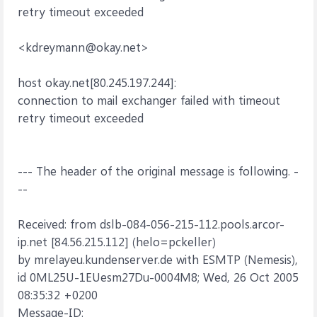
retry timeout exceeded
<kdreymann@okay.net>
host okay.net[80.245.197.244]:
connection to mail exchanger failed with timeout
retry timeout exceeded
--- The header of the original message is following. -
--
Received: from dslb-084-056-215-112.pools.arcor-
ip.net [84.56.215.112] (helo=pckeller)
by mrelayeu.kundenserver.de with ESMTP (Nemesis),
id 0ML25U-1EUesm27Du-0004M8; Wed, 26 Oct 2005
08:35:32 +0200
Message-ID: