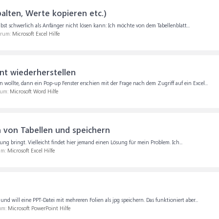
palten, Werte kopieren etc.)
elbst schwerlich als Anfänger nicht lösen kann: Ich möchte von dem Tabellenblatt...
orum:
Microsoft Excel Hilfe
t wiederherstellen
wollte, dann ein Pop-up Fenster erschien mit der Frage nach dem Zugriff auf ein Excel...
rum:
Microsoft Word Hilfe
von Tabellen und speichern
ung bringt. Vielleicht findet hier jemand einen Lösung für mein Problem. Ich...
um:
Microsoft Excel Hilfe
nd will eine PPT-Datei mit mehreren Folien als jpg speichern. Das funktioniert aber...
rum:
Microsoft PowerPoint Hilfe