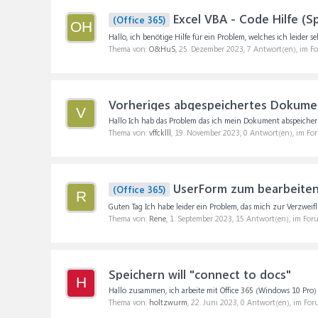
Excel VBA - Code Hilfe (S
(Office 365)
OH
Hallo, ich benötige Hilfe für ein Problem, welches ich leider s
Thema von:
O&HuS
,
25. Dezember 2023
, 7 Antwort(en), im F
Vorheriges abgespeichertes Dokumen
V
Hallo Ich hab das Problem das ich mein Dokument abspeichern 
Thema von:
vffcklll
,
19. November 2023
, 0 Antwort(en), im Fo
UserForm zum bearbeiten 
(Office 365)
R
Guten Tag Ich habe leider ein Problem, das mich zur Verzweifl
Thema von:
Rene
,
1. September 2023
, 15 Antwort(en), im For
Speichern will "connect to docs"
H
Hallo zusammen, ich arbeite mit Office 365 (Windows 10 Pro) u
Thema von:
holtzwurm
,
22. Juni 2023
, 0 Antwort(en), im Fo