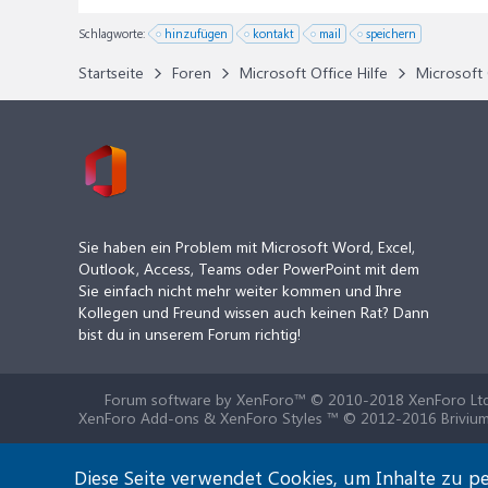
Schlagworte:
hinzufügen
kontakt
mail
speichern
Startseite
Foren
Microsoft Office Hilfe
Microsoft 
Sie haben ein Problem mit Microsoft Word, Excel,
Outlook, Access, Teams oder PowerPoint mit dem
Sie einfach nicht mehr weiter kommen und Ihre
Kollegen und Freund wissen auch keinen Rat? Dann
bist du in unserem Forum richtig!
Forum software by XenForo™
© 2010-2018 XenForo Ltd
XenForo Add-ons & XenForo Styles ™ © 2012-2016 Brivium
Diese Seite verwendet Cookies, um Inhalte zu pe