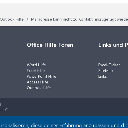
Outlook Hilfe
Mailadresse kann nicht zu Kontakt hinzugefügt werd
Office Hilfe Foren
Links und 
Word Hilfe
Excel-Ticker
Excel Hilfe
SiteMap
PowerPoint Hilfe
Links
Access Hilfe
Outlook Hilfe
.
 LLC.
rsonalisieren, diese deiner Erfahrung anzupassen und di