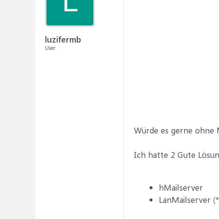
L
luzifermb
User
Würde es gerne ohne M
Ich hatte 2 Gute Lösu
hMailserver
LanMailserver (*