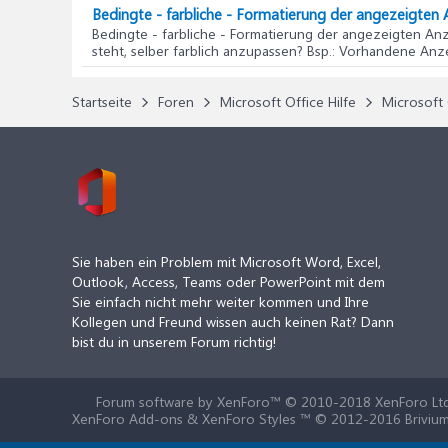
Bedingte - farbliche - Formatierung der angezeigten 
Bedingte - farbliche - Formatierung der angezeigten Anz
steht, selber farblich anzupassen? Bsp.: Vorhandene Anze
Startseite
Foren
Microsoft Office Hilfe
Microsoft 
Sie haben ein Problem mit Microsoft Word, Excel,
Outlook, Access, Teams oder PowerPoint mit dem
Sie einfach nicht mehr weiter kommen und Ihre
Kollegen und Freund wissen auch keinen Rat? Dann
bist du in unserem Forum richtig!
Forum software by XenForo™
© 2010-2018 XenForo Ltd
XenForo Add-ons & XenForo Styles ™ © 2012-2016 Brivium