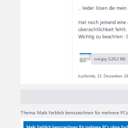
... leider lösen die me
Hat noch jemand eine an
übersichtlichkeit fehlt.
Wichtig zu beachten : 
out.jpg (120,2 KB)
luzifermb,
13. Dezember 2
Thema:
Mails Farblich kennzeichnen für mehrere PC
Mails Farblich kennzeichnen für mehrere PCs ohne Exch