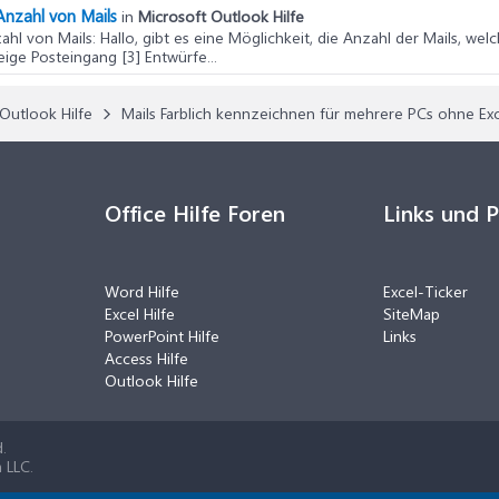
Anzahl von Mails
in
Microsoft Outlook Hilfe
ahl von Mails
: Hallo, gibt es eine Möglichkeit, die Anzahl der Mails, w
ige Posteingang [3] Entwürfe...
Outlook Hilfe
Mails Farblich kennzeichnen für mehrere PCs ohne E
Office Hilfe Foren
Links und 
Word Hilfe
Excel-Ticker
Excel Hilfe
SiteMap
PowerPoint Hilfe
Links
Access Hilfe
Outlook Hilfe
.
 LLC.