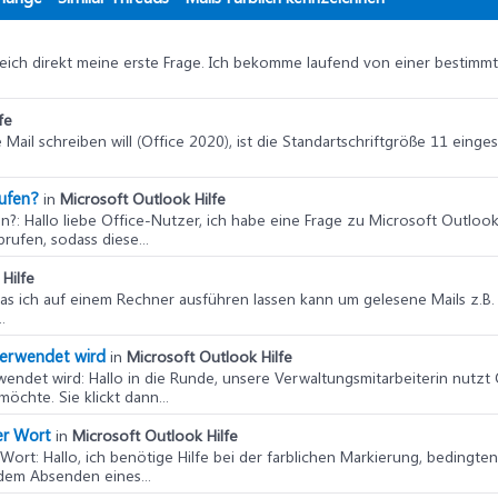
leich direkt meine erste Frage. Ich bekomme laufend von einer bestimm
fe
 Mail schreiben will (Office 2020), ist die Standartschriftgröße 11 eing
rufen?
in
Microsoft Outlook Hilfe
en?
: Hallo liebe Office-Nutzer, ich habe eine Frage zu Microsoft Outlo
rufen, sodass diese...
Hilfe
das ich auf einem Rechner ausführen lassen kann um gelesene Mails z.
.
verwendet wird
in
Microsoft Outlook Hilfe
wendet wird
: Hallo in die Runde, unsere Verwaltungsmitarbeiterin nutzt
öchte. Sie klickt dann...
er Wort
in
Microsoft Outlook Hilfe
 Wort
: Hallo, ich benötige Hilfe bei der farblichen Markierung, bedingte
dem Absenden eines...