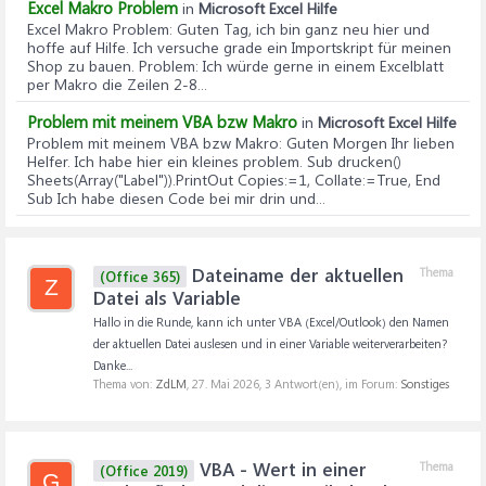
Excel Makro Problem
in
Microsoft Excel Hilfe
Excel Makro Problem
: Guten Tag, ich bin ganz neu hier und
hoffe auf Hilfe. Ich versuche grade ein Importskript für meinen
Shop zu bauen. Problem: Ich würde gerne in einem Excelblatt
per Makro die Zeilen 2-8...
Problem mit meinem VBA bzw Makro
in
Microsoft Excel Hilfe
Problem mit meinem VBA bzw Makro
: Guten Morgen Ihr lieben
Helfer. Ich habe hier ein kleines problem. Sub drucken()
Sheets(Array("Label")).PrintOut Copies:=1, Collate:=True, End
Sub Ich habe diesen Code bei mir drin und...
Dateiname der aktuellen
Thema
(Office 365)
Z
Datei als Variable
Hallo in die Runde, kann ich unter VBA (Excel/Outlook) den Namen
der aktuellen Datei auslesen und in einer Variable weiterverarbeiten?
Danke...
Thema von:
ZdLM
,
27. Mai 2026
, 3 Antwort(en), im Forum:
Sonstiges
VBA - Wert in einer
Thema
(Office 2019)
G