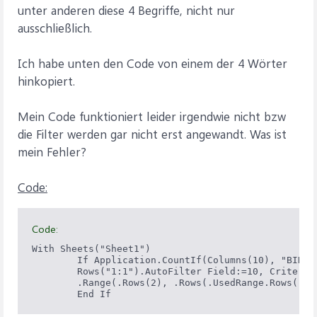
unter anderen diese 4 Begriffe, nicht nur
ausschließlich.
Ich habe unten den Code von einem der 4 Wörter
hinkopiert.
Mein Code funktioniert leider irgendwie nicht bzw
die Filter werden gar nicht erst angewandt. Was ist
mein Fehler?
Code:
Code:
With Sheets("Sheet1")

        If Application.CountIf(Columns(10), "BIND")
        Rows("1:1").AutoFilter Field:=10, Criteria1
        .Range(.Rows(2), .Rows(.UsedRange.Rows(.Us
        End If