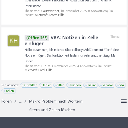
ist es wieder soweit! Persönlicher Austausch bei Speis und Trank.
Interessante...
Thema von:
KlausWerther
,
10. November 2025
, 0 Antwort(en), im
Forum:
Microsoft Access Hilfe
VBA: Notizen in Zelle
Thema
(Office 365)
KH
einfügen
Hallo zusammen, ich möchte über cells(x,y).AddComment "Text" eine
Notiz einfügen. Das funktioniert leider nur sehr unzuverlässig. Mal
ist der...
Thema von:
Kühlix
,
3. November 2025
, 4 Antwort(en), im Forum:
Microsoft Excel Hilfe
Schlagworte:
autofilter
fehler
filter
löschen
makro
variable
vba
zeilen
Foren
...
Makro Problem nach Wörtern
filtern und Zeilen löschen