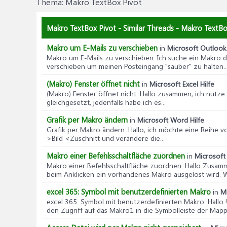
Thema:
Makro TextBox Pivot
Makro TextBox Pivot - Similar Threads - Makro TextBo
Makro um E-Mails zu verschieben
in
Microsoft Outlook 
Makro um E-Mails zu verschieben
: Ich suche ein Makro 
verschieben um meinen Posteingang "sauber" zu halten...
(Makro) Fenster öffnet nicht
in
Microsoft Excel Hilfe
(Makro) Fenster öffnet nicht
: Hallo zusammen, ich nutze 
gleichgesetzt, jedenfalls habe ich es...
Grafik per Makro ändern
in
Microsoft Word Hilfe
Grafik per Makro ändern
: Hallo, ich möchte eine Reihe 
>Bild <Zuschnitt und verändere die...
Makro einer Befehlsschaltfläche zuordnen
in
Microsoft
Makro einer Befehlsschaltfläche zuordnen
: Hallo Zusamm
beim Anklicken ein vorhandenes Makro ausgelöst wird. Wi
excel 365: Symbol mit benutzerdefinierten Makro
in
Mi
excel 365: Symbol mit benutzerdefinierten Makro
: Hallo
den Zugriff auf das Makro1 in die Symbolleiste der Mapp