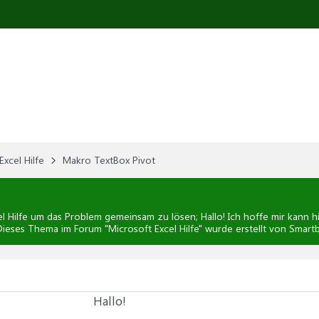
Excel Hilfe
Makro TextBox Pivot
l Hilfe
um das Problem gemeinsam zu lösen; Hallo! Ich hoffe mir kann hie
 Dieses Thema im Forum "
Microsoft Excel Hilfe
" wurde erstellt von Smar
Hallo!