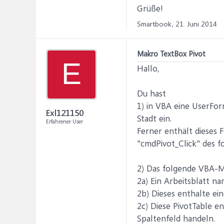
Grüße!
Smartbook,
21. Juni 2014
Makro TextBox Pivot
E
Hallo,
Du hast
1) in VBA eine UserFor
Exl121150
Stadt ein.
Erfahrener User
Ferner enthält dieses 
"cmdPivot_Click" des f
2) Das folgende VBA-Ma
2a) Ein Arbeitsblatt n
2b) Dieses enthalte ei
2c) Diese PivotTable en
Spaltenfeld handeln.