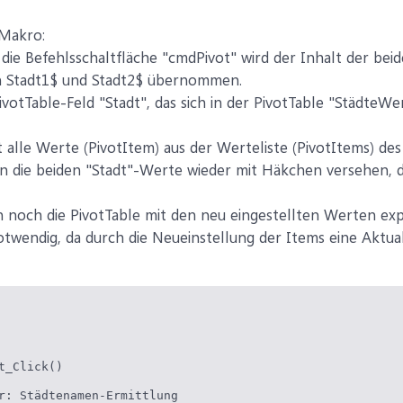
 Makro:
 die Befehlsschaltfläche "cmdPivot" wird der Inhalt der be
en Stadt1$ und Stadt2$ übernommen.
votTable-Feld "Stadt", das sich in der PivotTable "StädteWe
 alle Werte (PivotItem) aus der Werteliste (PivotItems) des
 die beiden "Stadt"-Werte wieder mit Häkchen versehen, da
noch die PivotTable mit den neu eingestellten Werten expliz
twendig, da durch die Neueinstellung der Items eine Aktuali
t_Click()

r: Städtenamen-Ermittlung
