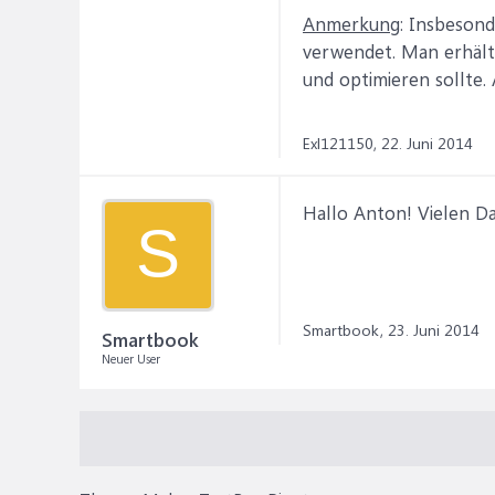
  End With

Anmerkung
: Insbeson
  '3e) Eventuell Pi
verwendet. Man erhält 
  Pt.RefreshTable

und optimieren sollte.
Exl121150,
22. Juni 2014
Hallo Anton! Vielen Dan
S
Smartbook,
23. Juni 2014
Smartbook
Neuer User