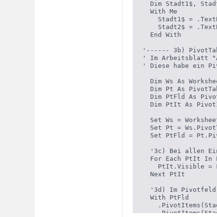
  Dim Stadt1$, Stadt
  With Me

    Stadt1$ = .Text
    Stadt2$ = .Text
  End With

'------ 3b) PivotTa
' Im Arbeitsblatt "
' Diese habe ein Pi
  Dim Ws As Workshee
  Dim Pt As PivotTab
  Dim PtFld As Pivot
  Dim PtIt As PivotI
  Set Ws = Workshee
  Set Pt = Ws.Pivot
  Set PtFld = Pt.Pi
  '3c) Bei allen Ei
  For Each PtIt In 
    PtIt.Visible = F
  Next PtIt

  '3d) Im Pivotfeld
  With PtFld

    .PivotItems(Sta
    .PivotItems(Sta