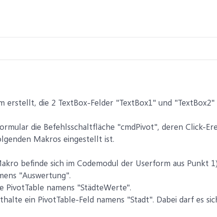
m erstellt, die 2 TextBox-Felder "TextBox1" und "TextBox2" 
Formular die Befehlsschaltfläche "cmdPivot", deren Click-
olgenden Makros eingestellt ist.
kro befinde sich im Codemodul der Userform aus Punkt 1).
amens "Auswertung".
ne PivotTable namens "StädteWerte".
thalte ein PivotTable-Feld namens "Stadt". Dabei darf es sic