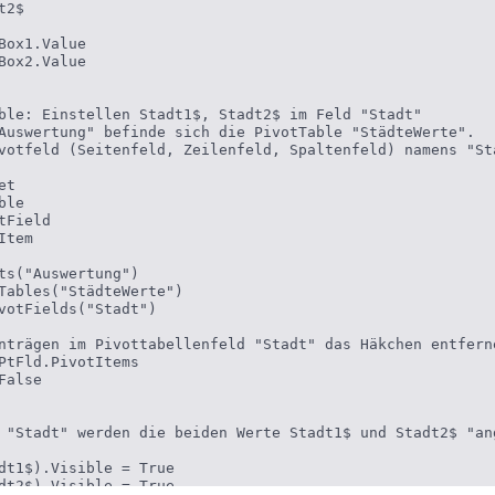
2$

Box1.Value

Box2.Value

ble: Einstellen Stadt1$, Stadt2$ im Feld "Stadt"

Auswertung" befinde sich die PivotTable "StädteWerte".

votfeld (Seitenfeld, Zeilenfeld, Spaltenfeld) namens "Sta
t

le

Field

tem

ts("Auswertung")

Tables("StädteWerte")

votFields("Stadt")

nträgen im Pivottabellenfeld "Stadt" das Häkchen entferne
PtFld.PivotItems

alse

 "Stadt" werden die beiden Werte Stadt1$ und Stadt2$ "ang
dt1$).Visible = True

dt2$).Visible = True
