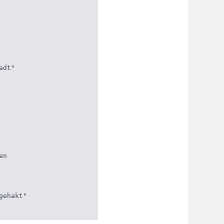
dt"

n

ehakt"
