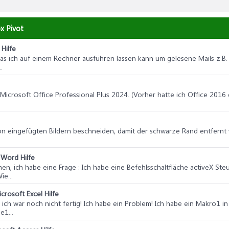
x Pivot
Hilfe
das ich auf einem Rechner ausführen lassen kann um gelesene Mails z.
.
Microsoft Office Professional Plus 2024. (Vorher hatte ich Office 2016 d
von eingefügten Bildern beschneiden, damit der schwarze Rand entfernt
 Word Hilfe
en, ich habe eine Frage : Ich habe eine Befehlsschaltfläche activeX St
e...
crosoft Excel Hilfe
 ! ich war noch nicht fertig! Ich habe ein Problem! Ich habe ein Makro1
e1...